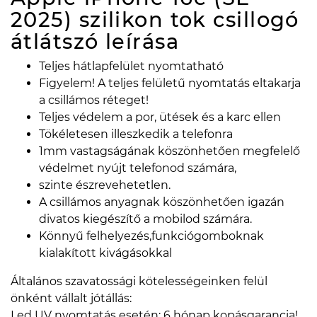
2025) szilikon tok csillogó
átlátszó
leírása
Teljes hátlapfelület nyomtatható
Figyelem! A teljes felületű nyomtatás eltakarja
a csillámos réteget!
Teljes védelem a por, ütések és a karc ellen
Tökéletesen illeszkedik a telefonra
1mm vastagságának köszönhetően megfelelő
védelmet nyújt telefonod számára,
szinte észrevehetetlen.
A csillámos anyagnak köszönhetően igazán
divatos kiegészítő a mobilod számára.
Könnyű felhelyezés,funkciógomboknak
kialakított kivágásokkal
Általános szavatossági kötelességeinken felül
önként vállalt jótállás:
Led UV nyomtatás esetén: 6 hónap kopásgarancia!