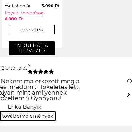
Webshop ár
3.990 Ft
Egyedi tervezéssel
6.980 Ft
részletek
INDULHAT A
TERVEZÉS
5
12 értékelés
Csak is az iPhone!
:D
Previous
Next
Hanna Fehér
további vélemények