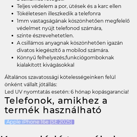
Teljes védelem a por, ütések és a karc ellen
Tökéletesen illeszkedik a telefonra
1mm vastagságának köszönhetően megfelelő
védelmet nyújt telefonod számára,
szinte észrevehetetlen.
A csillámos anyagnak köszönhetően igazán
divatos kiegészítő a mobilod számára.
Könnyű felhelyezés,funkciógomboknak
kialakított kivágásokkal
Általános szavatossági kötelességeinken felül
önként vállalt jótállás:
Led UV nyomtatás esetén: 6 hónap kopásgarancia!
Telefonok, amikhez a
termék használható
Apple iPhone 16e (SE 2025)