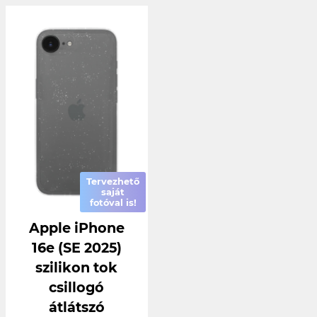
Tervezhető
saját
fotóval is!
Apple iPhone
16e (SE 2025)
szilikon tok
csillogó
átlátszó