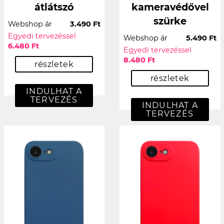
átlátszó
kameravédővel
szürke
Webshop ár
3.490 Ft
Egyedi tervezéssel
Webshop ár
5.490 Ft
6.480 Ft
Egyedi tervezéssel
8.480 Ft
részletek
részletek
INDULHAT A
TERVEZÉS
INDULHAT A
TERVEZÉS