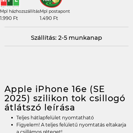
Mpl házhozszállítás
Mpl postapont
1.990 Ft
1.490 Ft
Szállítás: 2-5 munkanap
Apple iPhone 16e (SE
2025) szilikon tok csillogó
átlátszó
leírása
Teljes hátlapfelület nyomtatható
Figyelem! A teljes felületű nyomtatás eltakarja
a csillámos réteget!