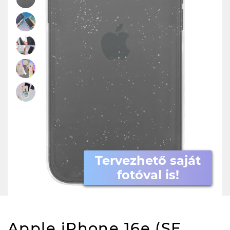
Tervezhető saját
fotóval is!
Apple iPhone 16e (SE