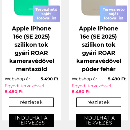
Tervezhető
Tervezhető
saját
saját
fotóval is!
fotóval is!
Apple iPhone
Apple iPhone
16e (SE 2025)
16e (SE 2025)
szilikon tok
szilikon tok
gyári ROAR
gyári ROAR
kameravédővel
kameravédővel
mentazöld
púder fehér
Webshop ár
5.490 Ft
Webshop ár
5.490 Ft
Egyedi tervezéssel
Egyedi tervezéssel
8.480 Ft
8.480 Ft
részletek
részletek
INDULHAT A
INDULHAT A
TERVEZÉS
TERVEZÉS