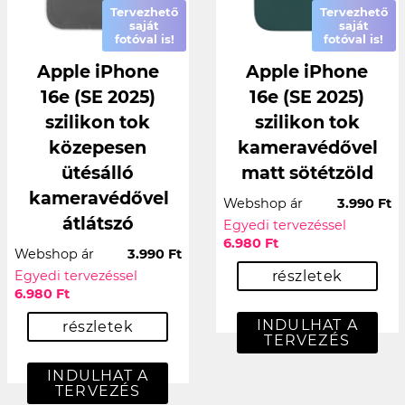
Tervezhető
Tervezhető
saját
saját
fotóval is!
fotóval is!
Apple iPhone
Apple iPhone
16e (SE 2025)
16e (SE 2025)
szilikon tok
szilikon tok
közepesen
kameravédővel
ütésálló
matt sötétzöld
kameravédővel
Webshop ár
3.990 Ft
átlátszó
Egyedi tervezéssel
6.980 Ft
Webshop ár
3.990 Ft
Egyedi tervezéssel
részletek
6.980 Ft
INDULHAT A
részletek
TERVEZÉS
INDULHAT A
TERVEZÉS