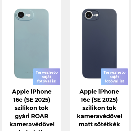
Tervezhető
Tervezhető
saját
saját
fotóval is!
fotóval is!
Apple iPhone
Apple iPhone
16e (SE 2025)
16e (SE 2025)
szilikon tok
szilikon tok
gyári ROAR
kameravédővel
kameravédővel
matt sötétkék