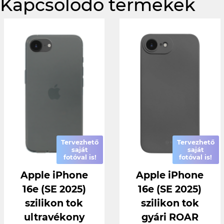
Kapcsolódó termékek
Tervezhető
Tervezhető
saját
saját
fotóval is!
fotóval is!
Apple iPhone
Apple iPhone
16e (SE 2025)
16e (SE 2025)
szilikon tok
szilikon tok
ultravékony
gyári ROAR