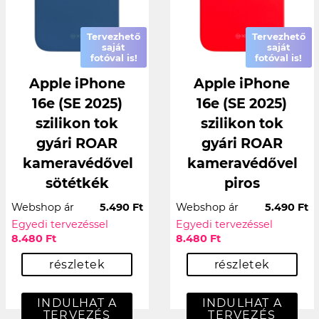
Tervezhető
Tervezhető
saját
saját
fotóval is!
fotóval is!
Apple iPhone
Apple iPhone
16e (SE 2025)
16e (SE 2025)
szilikon tok
szilikon tok
gyári ROAR
gyári ROAR
kameravédővel
kameravédővel
sötétkék
piros
Webshop ár
5.490 Ft
Webshop ár
5.490 Ft
Egyedi tervezéssel
Egyedi tervezéssel
8.480 Ft
8.480 Ft
részletek
részletek
INDULHAT A
INDULHAT A
TERVEZÉS
TERVEZÉS