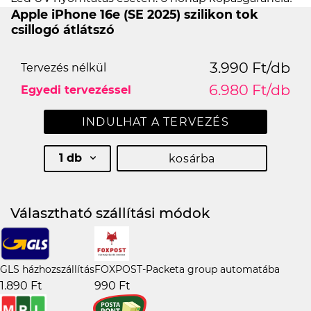
Apple iPhone 16e (SE 2025) szilikon tok
csillogó átlátszó
3.990 Ft/db
Tervezés nélkül
6.980 Ft/db
Egyedi tervezéssel
INDULHAT A TERVEZÉS
1 db
kosárba
Választható szállítási módok
GLS házhozszállítás
FOXPOST-Packeta group automatába
1.890 Ft
990 Ft