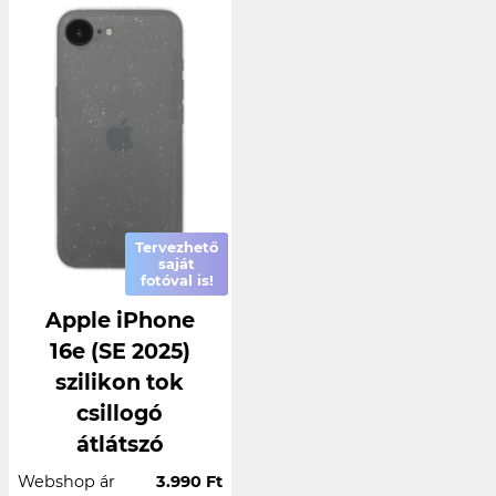
Tervezhető
saját
fotóval is!
Apple iPhone
16e (SE 2025)
szilikon tok
csillogó
átlátszó
Webshop ár
3.990 Ft