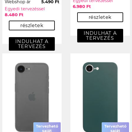
Egyedi tervezéssel
Webshop ár
5.490 Ft
6.980 Ft
Egyedi tervezéssel
8.480 Ft
részletek
részletek
INDULHAT A
TERVEZÉS
INDULHAT A
TERVEZÉS
Tervezhető
Tervezhető
saját
saját