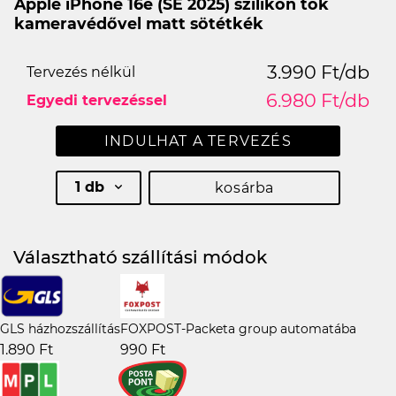
Apple iPhone 16e (SE 2025) szilikon tok
kameravédővel matt sötétkék
3.990 Ft/db
Tervezés nélkül
6.980 Ft/db
Egyedi tervezéssel
INDULHAT A TERVEZÉS
1 db
kosárba
Választható szállítási módok
GLS házhozszállítás
FOXPOST-Packeta group automatába
1.890 Ft
990 Ft