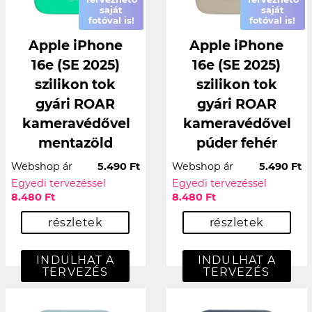
saját
saját
fotóval is!
fotóval is!
Apple iPhone
Apple iPhone
16e (SE 2025)
16e (SE 2025)
szilikon tok
szilikon tok
gyári ROAR
gyári ROAR
kameravédővel
kameravédővel
mentazöld
púder fehér
Webshop ár
5.490 Ft
Webshop ár
5.490 Ft
Egyedi tervezéssel
Egyedi tervezéssel
8.480 Ft
8.480 Ft
részletek
részletek
INDULHAT A
INDULHAT A
TERVEZÉS
TERVEZÉS