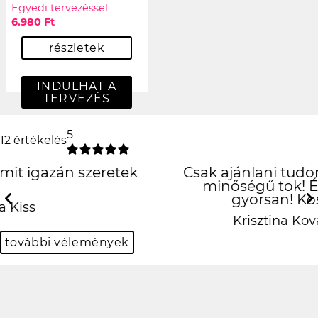
Egyedi tervezéssel
6.980 Ft
részletek
INDULHAT A
TERVEZÉS
5
12 értékelés
Csak ajánlani tudom! Precíz munka, jó
minőségű tok! És mindez szuper
gyorsan! Köszönöm!!! ❤️
Previous
N
Krisztina Kovácsné Mihalik
további vélemények