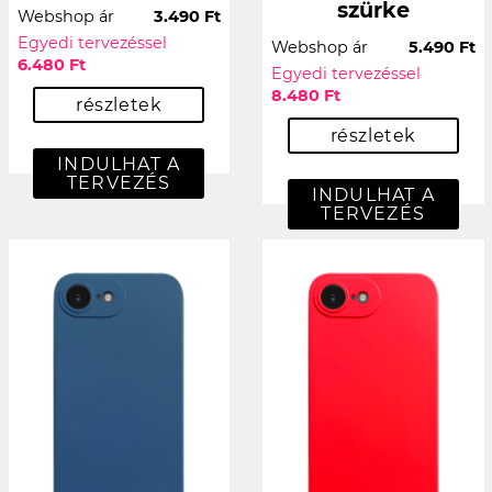
szürke
Webshop ár
3.490 Ft
Egyedi tervezéssel
Webshop ár
5.490 Ft
6.480 Ft
Egyedi tervezéssel
8.480 Ft
részletek
részletek
INDULHAT A
TERVEZÉS
INDULHAT A
TERVEZÉS