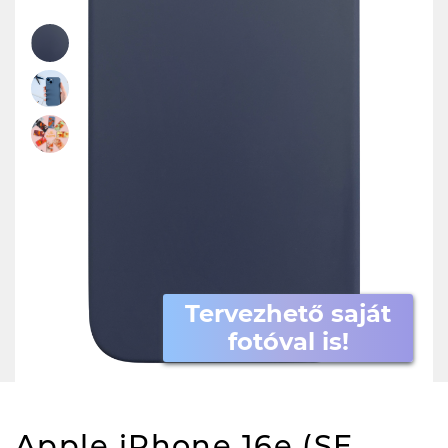
Tervezhető saját
fotóval is!
Apple iPhone 16e (SE