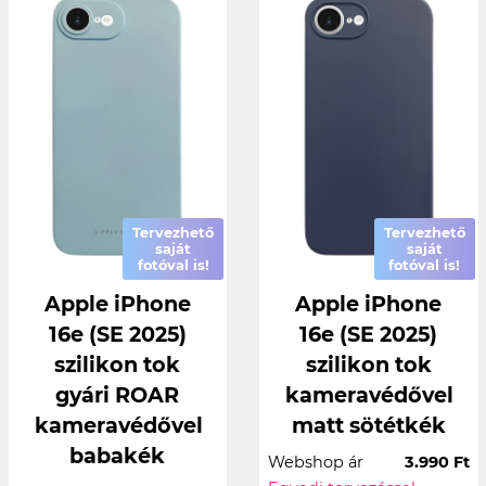
Tervezhető
Tervezhető
saját
saját
fotóval is!
fotóval is!
Apple iPhone
Apple iPhone
16e (SE 2025)
16e (SE 2025)
szilikon tok
szilikon tok
gyári ROAR
kameravédővel
kameravédővel
matt sötétkék
babakék
Webshop ár
3.990 Ft