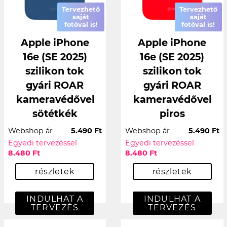
Tervezhető
Tervezhető
saját
saját
fotóval is!
fotóval is!
Apple iPhone
Apple iPhone
16e (SE 2025)
16e (SE 2025)
szilikon tok
szilikon tok
gyári ROAR
gyári ROAR
kameravédővel
kameravédővel
sötétkék
piros
Webshop ár
5.490 Ft
Webshop ár
5.490 Ft
Egyedi tervezéssel
Egyedi tervezéssel
8.480 Ft
8.480 Ft
részletek
részletek
INDULHAT A
INDULHAT A
TERVEZÉS
TERVEZÉS