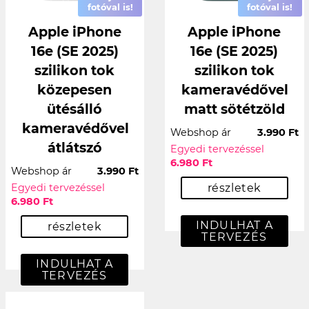
fotóval is!
fotóval is!
Apple iPhone
Apple iPhone
16e (SE 2025)
16e (SE 2025)
szilikon tok
szilikon tok
közepesen
kameravédővel
ütésálló
matt sötétzöld
kameravédővel
Webshop ár
3.990 Ft
átlátszó
Egyedi tervezéssel
6.980 Ft
Webshop ár
3.990 Ft
Egyedi tervezéssel
részletek
6.980 Ft
INDULHAT A
részletek
TERVEZÉS
INDULHAT A
TERVEZÉS