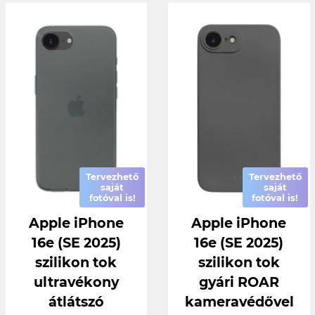
Tervezhető
Tervezhető
saját
saját
fotóval is!
fotóval is!
Apple iPhone
Apple iPhone
16e (SE 2025)
16e (SE 2025)
szilikon tok
szilikon tok
ultravékony
gyári ROAR
átlátszó
kameravédővel