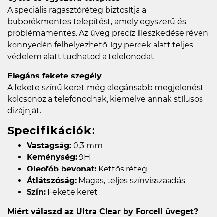
A speciális ragasztóréteg biztosítja a
buborékmentes telepítést, amely egyszerű és
problémamentes. Az üveg precíz illeszkedése révén
könnyedén felhelyezhető, így percek alatt teljes
védelem alatt tudhatod a telefonodat.
Elegáns fekete szegély
A fekete színű keret még elegánsabb megjelenést
kölcsönöz a telefonodnak, kiemelve annak stílusos
dizájnját.
Specifikációk:
Vastagság:
0,3 mm
Keménység:
9H
Oleofób bevonat:
Kettős réteg
Átlátszóság:
Magas, teljes színvisszaadás
Szín:
Fekete keret
Miért válaszd az Ultra Clear by Forcell üveget?