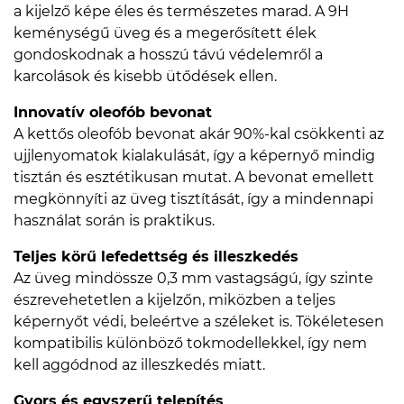
a kijelző képe éles és természetes marad. A 9H
keménységű üveg és a megerősített élek
gondoskodnak a hosszú távú védelemről a
karcolások és kisebb ütődések ellen.
Innovatív oleofób bevonat
A kettős oleofób bevonat akár 90%-kal csökkenti az
ujjlenyomatok kialakulását, így a képernyő mindig
tisztán és esztétikusan mutat. A bevonat emellett
megkönnyíti az üveg tisztítását, így a mindennapi
használat során is praktikus.
Teljes körű lefedettség és illeszkedés
Az üveg mindössze 0,3 mm vastagságú, így szinte
észrevehetetlen a kijelzőn, miközben a teljes
képernyőt védi, beleértve a széleket is. Tökéletesen
kompatibilis különböző tokmodellekkel, így nem
kell aggódnod az illeszkedés miatt.
Gyors és egyszerű telepítés