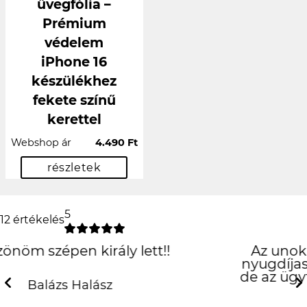
üvegfólia –
Prémium
védelem
iPhone 16
készülékhez
fekete színű
kerettel
Webshop ár
4.490 Ft
részletek
5
12 értékelés
Az unokámnak rendeltem egy tokot,
nyugdíjas révén nem sok hozzáértéssel,
de az ügyfélszolgálatos hölgyek nagyon
kedvesek voltak.
Previous
N