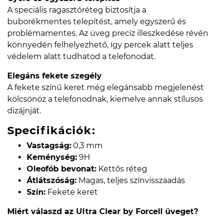
A speciális ragasztóréteg biztosítja a
buborékmentes telepítést, amely egyszerű és
problémamentes. Az üveg precíz illeszkedése révén
könnyedén felhelyezhető, így percek alatt teljes
védelem alatt tudhatod a telefonodat.
Elegáns fekete szegély
A fekete színű keret még elegánsabb megjelenést
kölcsönöz a telefonodnak, kiemelve annak stílusos
dizájnját.
Specifikációk:
Vastagság:
0,3 mm
Keménység:
9H
Oleofób bevonat:
Kettős réteg
Átlátszóság:
Magas, teljes színvisszaadás
Szín:
Fekete keret
Miért válaszd az Ultra Clear by Forcell üveget?