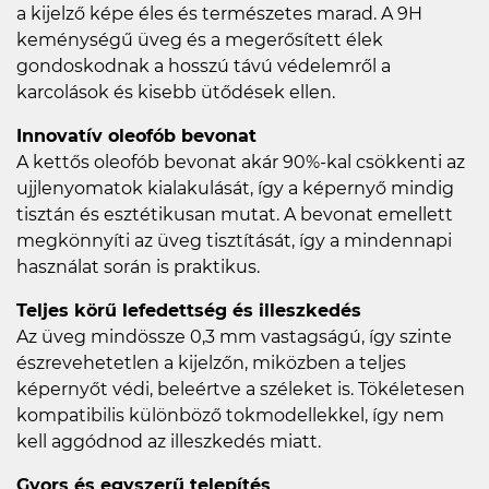
a kijelző képe éles és természetes marad. A 9H
keménységű üveg és a megerősített élek
gondoskodnak a hosszú távú védelemről a
karcolások és kisebb ütődések ellen.
Innovatív oleofób bevonat
A kettős oleofób bevonat akár 90%-kal csökkenti az
ujjlenyomatok kialakulását, így a képernyő mindig
tisztán és esztétikusan mutat. A bevonat emellett
megkönnyíti az üveg tisztítását, így a mindennapi
használat során is praktikus.
Teljes körű lefedettség és illeszkedés
Az üveg mindössze 0,3 mm vastagságú, így szinte
észrevehetetlen a kijelzőn, miközben a teljes
képernyőt védi, beleértve a széleket is. Tökéletesen
kompatibilis különböző tokmodellekkel, így nem
kell aggódnod az illeszkedés miatt.
Gyors és egyszerű telepítés