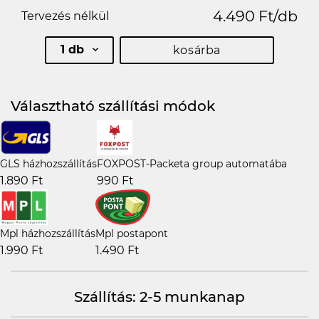
4.490 Ft/db
Tervezés nélkül
1 db
kosárba
Választható szállítási módok
GLS házhozszállítás
FOXPOST-Packeta group automatába
1.890 Ft
990 Ft
Mpl házhozszállítás
Mpl postapont
1.990 Ft
1.490 Ft
Szállítás: 2-5 munkanap