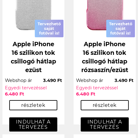
Tervezhető
Tervezhető
saját
saját
fotóval is!
fotóval is!
Apple iPhone
Apple iPhone
16 szilikon tok
16 szilikon tok
csillogó hátlap
csillogó hátlap
ezüst
rózsaszín/ezüst
Webshop ár
3.490 Ft
Webshop ár
3.490 Ft
Egyedi tervezéssel
Egyedi tervezéssel
6.480 Ft
6.480 Ft
részletek
részletek
INDULHAT A
INDULHAT A
TERVEZÉS
TERVEZÉS