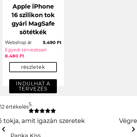
Apple iPhone
16 szilikon tok
gyári MagSafe
sötétkék
Webshop ár
5.490 Ft
Egyedi tervezéssel
8.480 Ft
részletek
INDULHAT A
TERVEZÉS
5
12 értékelés
Végre egy használható
oldal
Previous
Next
Dalma Kocsis