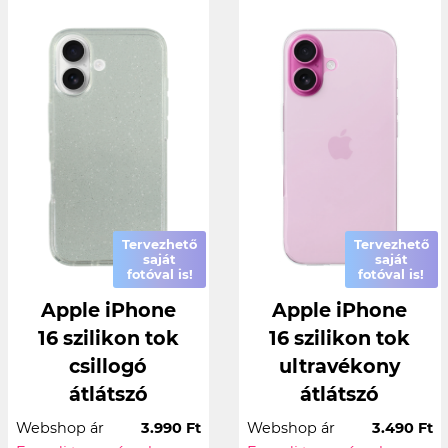
Tervezhető
Tervezhető
saját
saját
fotóval is!
fotóval is!
Apple iPhone
Apple iPhone
16 szilikon tok
16 szilikon tok
csillogó
ultravékony
átlátszó
átlátszó
Webshop ár
3.990 Ft
Webshop ár
3.490 Ft