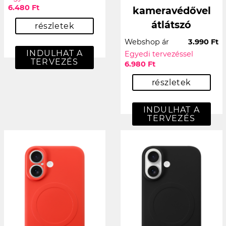
6.480 Ft
kameravédővel
átlátszó
részletek
Webshop ár
3.990 Ft
INDULHAT A
Egyedi tervezéssel
TERVEZÉS
6.980 Ft
részletek
INDULHAT A
TERVEZÉS