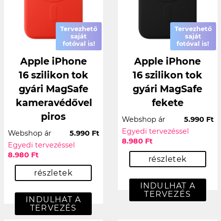
Tervezhető
Tervezhető
saját
saját
fotóval is!
fotóval is!
Apple iPhone
Apple iPhone
16 szilikon tok
16 szilikon tok
gyári MagSafe
gyári MagSafe
kameravédővel
fekete
piros
Webshop ár
5.990 Ft
Egyedi tervezéssel
Webshop ár
5.990 Ft
8.980 Ft
Egyedi tervezéssel
8.980 Ft
részletek
részletek
INDULHAT A
TERVEZÉS
INDULHAT A
TERVEZÉS