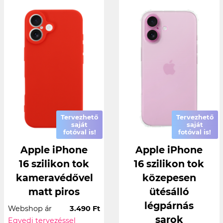
Tervezhető
Tervezhető
saját
saját
fotóval is!
fotóval is!
Apple iPhone
Apple iPhone
16 szilikon tok
16 szilikon tok
kameravédővel
közepesen
matt piros
ütésálló
légpárnás
Webshop ár
3.490 Ft
sarok
Egyedi tervezéssel