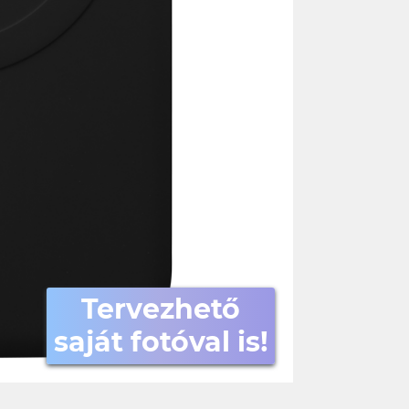
Tervezhető
saját fotóval is!