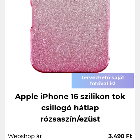
Tervezhető saját
fotóval is!
Apple iPhone 16 szilikon tok
csillogó hátlap
rózsaszín/ezüst
Webshop ár
3.490 Ft