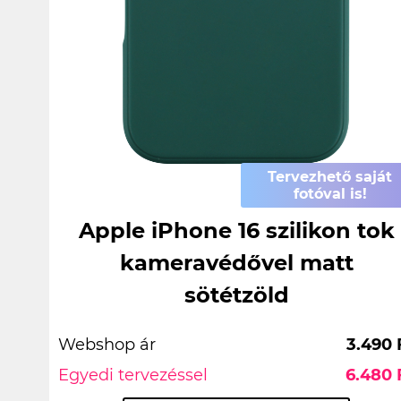
Tervezhető saját
fotóval is!
Apple iPhone 16 szilikon tok
kameravédővel matt
sötétzöld
Webshop ár
3.490 
Egyedi tervezéssel
6.480 