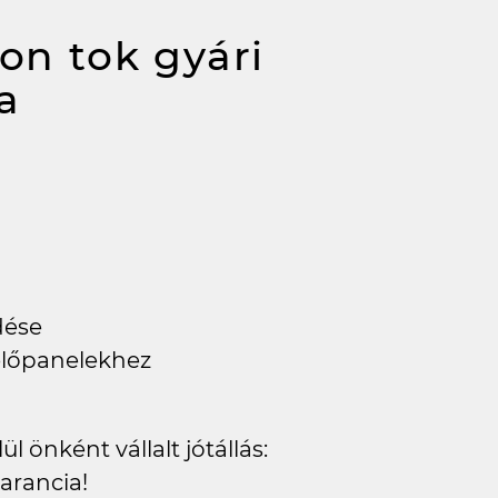
kon tok gyári
a
dése
előpanelekhez
l önként vállalt jótállás:
arancia!