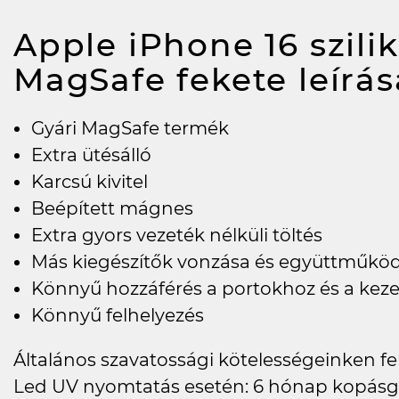
Apple iPhone 16 szili
MagSafe fekete
leírás
Gyári MagSafe termék
Extra ütésálló
Karcsú kivitel
Beépített mágnes
Extra gyors vezeték nélküli töltés
Más kiegészítők vonzása és együttműkö
Könnyű hozzáférés a portokhoz és a kez
Könnyű felhelyezés
Általános szavatossági kötelességeinken felü
Led UV nyomtatás esetén: 6 hónap kopásg