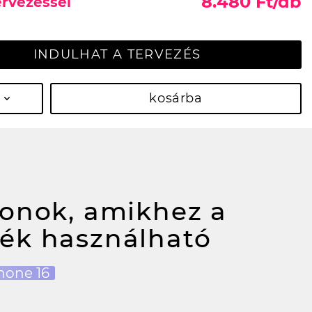
8.480 Ft/db
ervezéssel
INDULHAT A TERVEZÉS
kosárba
fonok, amikhez a
ék használható
hone 16