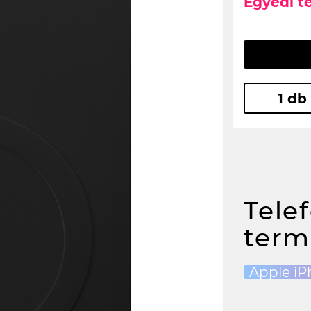
Egyedi t
1 db
Tele
term
Apple iP