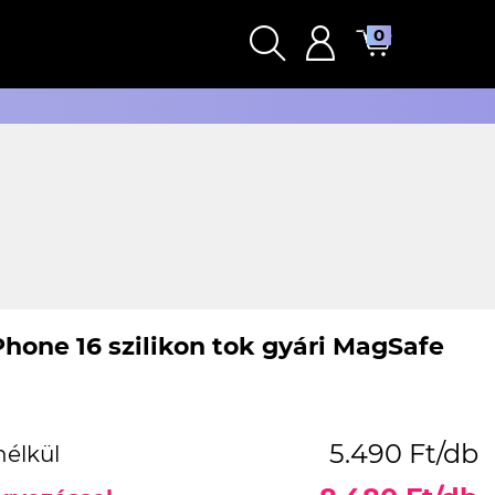
0
Phone 16 szilikon tok gyári MagSafe
5.490 Ft/db
nélkül