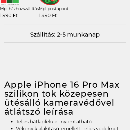
Mpl házhozszállítás
Mpl postapont
1.990 Ft
1.490 Ft
Szállítás: 2-5 munkanap
Apple iPhone 16 Pro Max
szilikon tok közepesen
ütésálló kameravédővel
átlátszó
leírása
Teljes hátlapfelület nyomtatható
Vékony kialakítású, emellett teljes védelmet