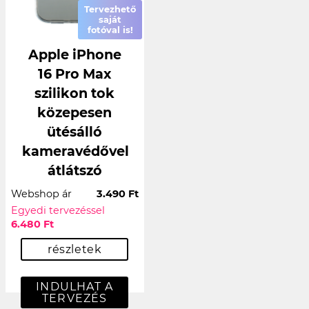
Tervezhető
saját
fotóval is!
Apple iPhone
16 Pro Max
szilikon tok
közepesen
ütésálló
kameravédővel
átlátszó
Webshop ár
3.490 Ft
Egyedi tervezéssel
6.480 Ft
részletek
INDULHAT A
TERVEZÉS