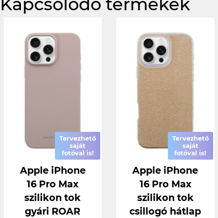
Kapcsolódó termékek
Tervezhető
Tervezhető
saját
saját
fotóval is!
fotóval is!
Apple iPhone
Apple iPhone
16 Pro Max
16 Pro Max
szilikon tok
szilikon tok
gyári ROAR
csillogó hátlap