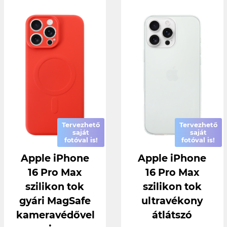
Tervezhető
Tervezhető
saját
saját
fotóval is!
fotóval is!
Apple iPhone
Apple iPhone
16 Pro Max
16 Pro Max
szilikon tok
szilikon tok
gyári MagSafe
ultravékony
kameravédővel
átlátszó