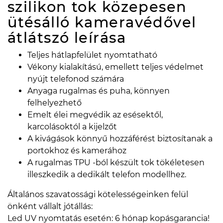
szilikon tok közepesen
ütésálló kameravédővel
átlátszó
leírása
Teljes hátlapfelület nyomtatható
Vékony kialakítású, emellett teljes védelmet
nyújt telefonod számára
Anyaga rugalmas és puha, könnyen
felhelyezhető
Emelt élei megvédik az esésektől,
karcolásoktól a kijelzőt
A kivágások könnyű hozzáférést biztosítanak a
portokhoz és kamerához
A rugalmas TPU -ból készült tok tökéletesen
illeszkedik a dedikált telefon modellhez.
Általános szavatossági kötelességeinken felül
önként vállalt jótállás:
Led UV nyomtatás esetén: 6 hónap kopásgarancia!