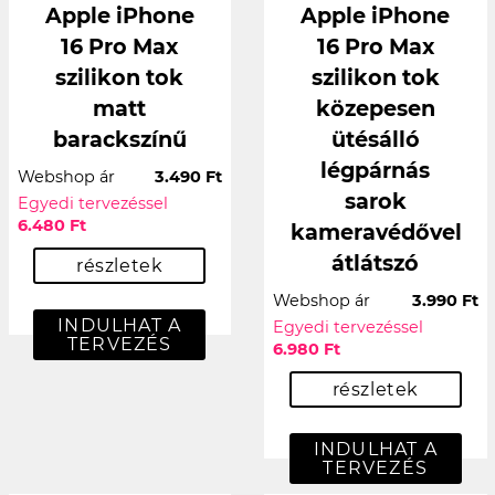
Apple iPhone
Apple iPhone
16 Pro Max
16 Pro Max
szilikon tok
szilikon tok
matt
közepesen
barackszínű
ütésálló
légpárnás
Webshop ár
3.490 Ft
sarok
Egyedi tervezéssel
6.480 Ft
kameravédővel
átlátszó
részletek
Webshop ár
3.990 Ft
INDULHAT A
Egyedi tervezéssel
TERVEZÉS
6.980 Ft
részletek
INDULHAT A
TERVEZÉS