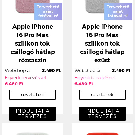
Tervezhető
Tervezhető
saját
saját
fotóval is!
fotóval is!
Apple iPhone
Apple iPhone
16 Pro Max
16 Pro Max
szilikon tok
szilikon tok
csillogó hátlap
csillogó hátlap
rózsaszín
ezüst
Webshop ár
3.490 Ft
Webshop ár
3.490 Ft
Egyedi tervezéssel
Egyedi tervezéssel
6.480 Ft
6.480 Ft
részletek
részletek
INDULHAT A
INDULHAT A
TERVEZÉS
TERVEZÉS