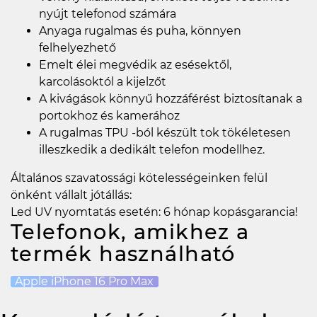
nyújt telefonod számára
Anyaga rugalmas és puha, könnyen
felhelyezhető
Emelt élei megvédik az esésektől,
karcolásoktól a kijelzőt
A kivágások könnyű hozzáférést biztosítanak a
portokhoz és kamerához
A rugalmas TPU -ból készült tok tökéletesen
illeszkedik a dedikált telefon modellhez.
Általános szavatossági kötelességeinken felül
önként vállalt jótállás:
Led UV nyomtatás esetén: 6 hónap kopásgarancia!
Telefonok, amikhez a
termék használható
Apple iPhone 16 Pro Max