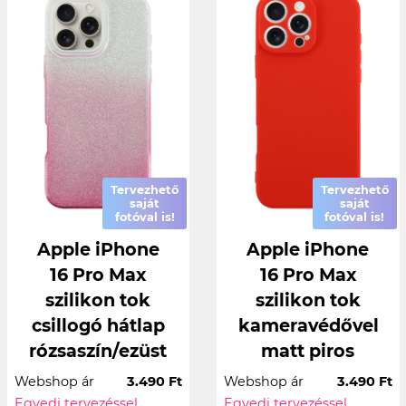
Tervezhető
Tervezhető
saját
saját
fotóval is!
fotóval is!
Apple iPhone
Apple iPhone
16 Pro Max
16 Pro Max
szilikon tok
szilikon tok
csillogó hátlap
kameravédővel
rózsaszín/ezüst
matt piros
Webshop ár
3.490 Ft
Webshop ár
3.490 Ft
Egyedi tervezéssel
Egyedi tervezéssel