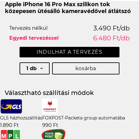
Apple iPhone 16 Pro Max szilikon tok
közepesen ütésálló kameravédővel átlátszó
3.490 Ft/db
Tervezés nélkül
6.480 Ft/db
Egyedi tervezéssel
INDULHAT A TERVEZÉS
1 db
kosárba
Választható szállítási módok
GLS házhozszállítás
FOXPOST-Packeta group automatába
1.890 Ft
990 Ft