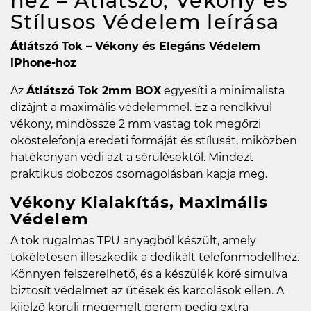
hez – Átlátszó, Vékony és
Stílusos Védelem
leírása
Átlátszó Tok – Vékony és Elegáns Védelem
iPhone-hoz
Az
Átlátszó Tok 2mm BOX
egyesíti a minimalista
dizájnt a maximális védelemmel. Ez a rendkívül
vékony, mindössze 2 mm vastag tok megőrzi
okostelefonja eredeti formáját és stílusát, miközben
hatékonyan védi azt a sérülésektől. Mindezt
praktikus dobozos csomagolásban kapja meg.
Vékony Kialakítás, Maximális
Védelem
A tok rugalmas TPU anyagból készült, amely
tökéletesen illeszkedik a dedikált telefonmodellhez.
Könnyen felszerelhető, és a készülék köré simulva
biztosít védelmet az ütések és karcolások ellen. A
kijelző körüli megemelt perem pedig extra