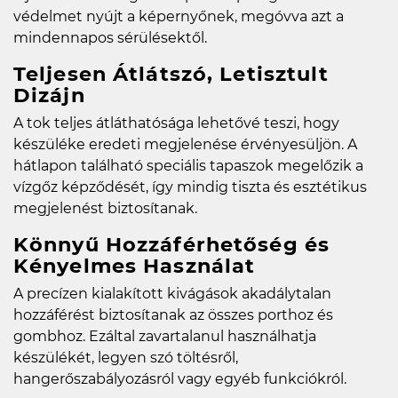
védelmet nyújt a képernyőnek, megóvva azt a
mindennapos sérülésektől.
Teljesen Átlátszó, Letisztult
Dizájn
A tok teljes átláthatósága lehetővé teszi, hogy
készüléke eredeti megjelenése érvényesüljön. A
hátlapon található speciális tapaszok megelőzik a
vízgőz képződését, így mindig tiszta és esztétikus
megjelenést biztosítanak.
Könnyű Hozzáférhetőség és
Kényelmes Használat
A precízen kialakított kivágások akadálytalan
hozzáférést biztosítanak az összes porthoz és
gombhoz. Ezáltal zavartalanul használhatja
készülékét, legyen szó töltésről,
hangerőszabályozásról vagy egyéb funkciókról.