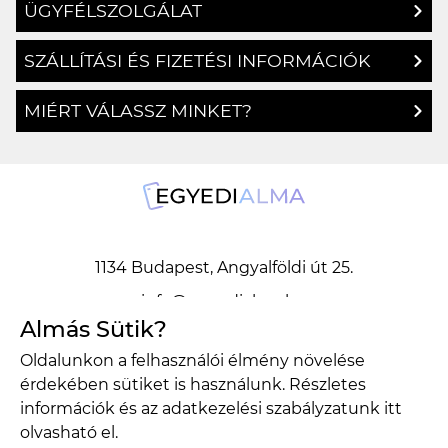
ÜGYFÉLSZOLGÁLAT
SZÁLLÍTÁSI ÉS FIZETÉSI INFORMÁCIÓK
MIÉRT VÁLASSZ MINKET?
1134 Budapest, Angyalföldi út 25.
info@egyedialma.hu
Almás Sütik?
Oldalunkon a felhasználói élmény növelése
1134 Budapest, Angyalföldi út 25.
érdekében sütiket is használunk. Részletes
info@egyedialma.hu
információk és az adatkezelési szabályzatunk
itt
olvasható el.