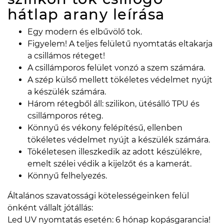
hátlap arany
leírása
Egy modern és elbűvölő tok.
Figyelem! A teljes felületű nyomtatás eltakarja
a csillámos réteget!
A csillámporos felület vonzó a szem számára.
A szép külső mellett tökéletes védelmet nyújt
a készülék számára.
Három rétegből áll: szilikon, ütésálló TPU és
csillámporos réteg.
Könnyű és vékony felépítésű, ellenben
tökéletes védelmet nyújt a készülék számára.
Tökéletesen illeszkedik az adott készülékre,
emelt szélei védik a kijelzőt és a kamerát.
Könnyű felhelyezés.
Általános szavatossági kötelességeinken felül
önként vállalt jótállás:
Led UV nyomtatás esetén: 6 hónap kopásgarancia!