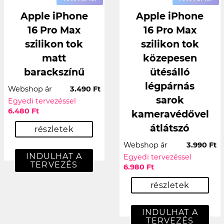
Apple iPhone
Apple iPhone
16 Pro Max
16 Pro Max
szilikon tok
szilikon tok
matt
közepesen
barackszínű
ütésálló
légpárnás
Webshop ár
3.490 Ft
sarok
Egyedi tervezéssel
6.480 Ft
kameravédővel
átlátszó
részletek
Webshop ár
3.990 Ft
INDULHAT A
Egyedi tervezéssel
TERVEZÉS
6.980 Ft
részletek
INDULHAT A
TERVEZÉS