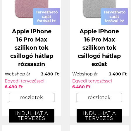
Tervezhető
Tervezhető
saját
saját
fotóval is!
fotóval is!
Apple iPhone
Apple iPhone
16 Pro Max
16 Pro Max
szilikon tok
szilikon tok
csillogó hátlap
csillogó hátlap
rózsaszín
ezüst
Webshop ár
3.490 Ft
Webshop ár
3.490 Ft
Egyedi tervezéssel
Egyedi tervezéssel
6.480 Ft
6.480 Ft
részletek
részletek
INDULHAT A
INDULHAT A
TERVEZÉS
TERVEZÉS