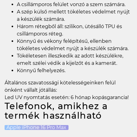
A csillámporos felület vonzó a szem számára.
A szép külső mellett tökéletes védelmet nyújt
a készülék számára.
Három rétegből áll: szilikon, ütésálló TPU és
csillámporos réteg.
Könnyű és vékony felépítésű, ellenben
tökéletes védelmet nyújt a készülék számára.
Tökéletesen illeszkedik az adott készülékre,
emelt szélei védik a kijelzőt és a kamerát.
Könnyű felhelyezés.
Általános szavatossági kötelességeinken felül
önként vállalt jótállás:
Led UV nyomtatás esetén: 6 hónap kopásgarancia!
Telefonok, amikhez a
termék használható
Apple iPhone 16 Pro Max