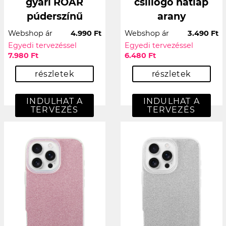
gyári ROAR
csillogó hátlap
púderszínű
arany
Webshop ár
4.990 Ft
Webshop ár
3.490 Ft
Egyedi tervezéssel
Egyedi tervezéssel
7.980 Ft
6.480 Ft
részletek
részletek
INDULHAT A
INDULHAT A
TERVEZÉS
TERVEZÉS