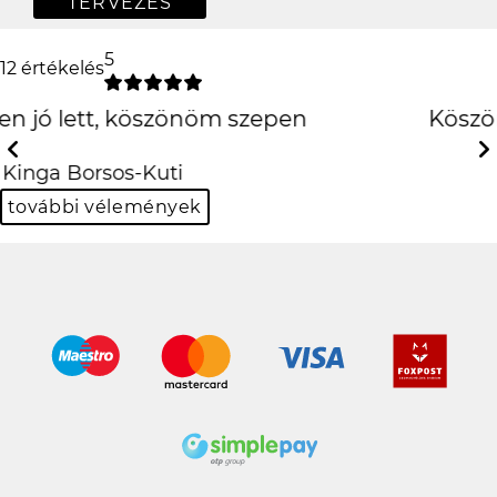
TERVEZÉS
5
12 értékelés
Köszönöm szépen király
lett!!
Previous
Next
Balázs Halász
további vélemények