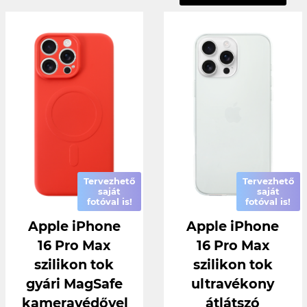
Tervezhető
Tervezhető
saját
saját
fotóval is!
fotóval is!
Apple iPhone
Apple iPhone
16 Pro Max
16 Pro Max
szilikon tok
szilikon tok
gyári MagSafe
ultravékony
kameravédővel
átlátszó