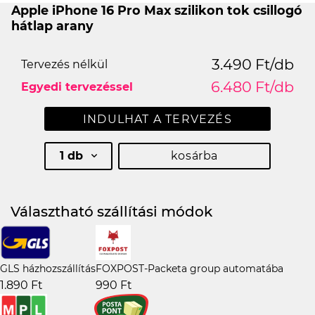
Apple iPhone 16 Pro Max szilikon tok csillogó
hátlap arany
3.490 Ft/db
Tervezés nélkül
6.480 Ft/db
Egyedi tervezéssel
INDULHAT A TERVEZÉS
1 db
kosárba
Választható szállítási módok
GLS házhozszállítás
FOXPOST-Packeta group automatába
1.890 Ft
990 Ft