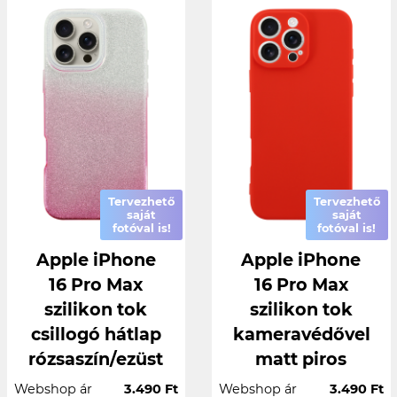
Tervezhető
Tervezhető
saját
saját
fotóval is!
fotóval is!
Apple iPhone
Apple iPhone
16 Pro Max
16 Pro Max
szilikon tok
szilikon tok
csillogó hátlap
kameravédővel
rózsaszín/ezüst
matt piros
Webshop ár
3.490 Ft
Webshop ár
3.490 Ft