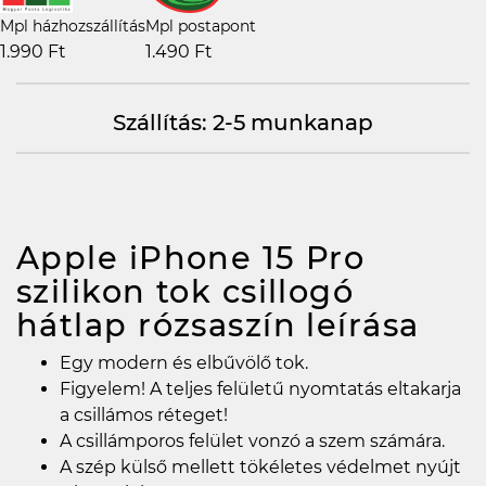
Mpl házhozszállítás
Mpl postapont
1.990 Ft
1.490 Ft
Szállítás: 2-5 munkanap
Apple iPhone 15 Pro
szilikon tok csillogó
hátlap rózsaszín
leírása
Egy modern és elbűvölő tok.
Figyelem! A teljes felületű nyomtatás eltakarja
a csillámos réteget!
A csillámporos felület vonzó a szem számára.
A szép külső mellett tökéletes védelmet nyújt