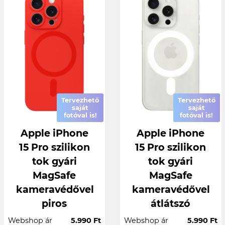
Tervezhető
Tervezhető
saját
saját
fotóval is!
fotóval is!
Apple iPhone
Apple iPhone
15 Pro szilikon
15 Pro szilikon
tok gyári
tok gyári
MagSafe
MagSafe
kameravédővel
kameravédővel
piros
átlátszó
Webshop ár
5.990 Ft
Webshop ár
5.990 Ft