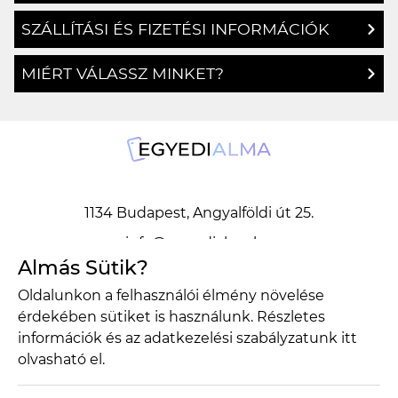
SZÁLLÍTÁSI ÉS FIZETÉSI INFORMÁCIÓK
MIÉRT VÁLASSZ MINKET?
1134 Budapest, Angyalföldi út 25.
info@egyedialma.hu
Almás Sütik?
Oldalunkon a felhasználói élmény növelése
1134 Budapest, Angyalföldi út 25.
érdekében sütiket is használunk. Részletes
info@egyedialma.hu
információk és az adatkezelési szabályzatunk
itt
olvasható el.
Adatkezelési szabályzat
Általános szerződési feltételek