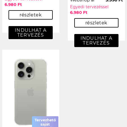
Webshop ár
3.990 Ft
6.980 Ft
Egyedi tervezéssel
6.980 Ft
részletek
részletek
INDULHAT A
TERVEZÉS
INDULHAT A
TERVEZÉS
Tervezhető
saját