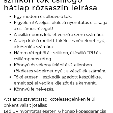
hátlap rózsaszín
leírása
Egy modern és elbűvölő tok.
Figyelem! A teljes felületű nyomtatás eltakarja
a csillámos réteget!
A csillámporos felület vonzó a szem számára.
A szép külső mellett tökéletes védelmet nyújt
a készülék számára.
Három rétegből áll: szilikon, ütésálló TPU és
csillámporos réteg.
Könnyű és vékony felépítésű, ellenben
tökéletes védelmet nyújt a készülék számára.
Tökéletesen illeszkedik az adott készülékre,
emelt szélei védik a kijelzőt és a kamerát.
Könnyű felhelyezés.
Általános szavatossági kötelességeinken felül
önként vállalt jótállás:
Led UV nyomtatás esetén: 6 hónap kopásgarancia!