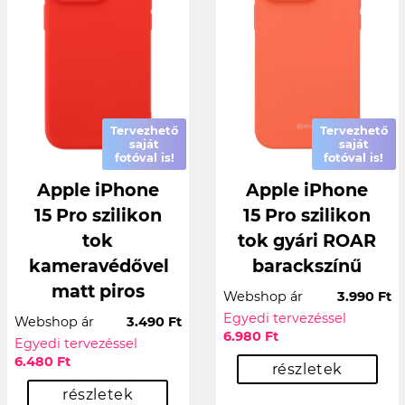
Tervezhető
Tervezhető
saját
saját
fotóval is!
fotóval is!
Apple iPhone
Apple iPhone
15 Pro szilikon
15 Pro szilikon
tok
tok gyári ROAR
kameravédővel
barackszínű
matt piros
Webshop ár
3.990 Ft
Egyedi tervezéssel
Webshop ár
3.490 Ft
6.980 Ft
Egyedi tervezéssel
6.480 Ft
részletek
részletek