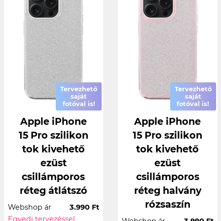
Tervezhető
Tervezhető
saját
saját
fotóval is!
fotóval is!
Apple iPhone
Apple iPhone
15 Pro szilikon
15 Pro szilikon
tok kivehető
tok kivehető
ezüst
ezüst
csillámporos
csillámporos
réteg átlátszó
réteg halvány
rózsaszín
Webshop ár
3.990 Ft
Egyedi tervezéssel