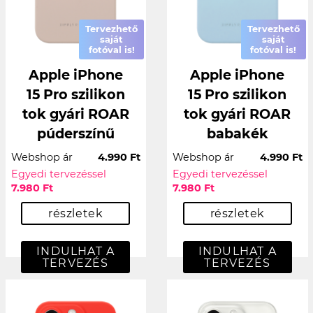
Tervezhető
Tervezhető
saját
saját
fotóval is!
fotóval is!
Apple iPhone
Apple iPhone
15 Pro szilikon
15 Pro szilikon
tok gyári ROAR
tok gyári ROAR
púderszínű
babakék
Webshop ár
4.990 Ft
Webshop ár
4.990 Ft
Egyedi tervezéssel
Egyedi tervezéssel
7.980 Ft
7.980 Ft
részletek
részletek
INDULHAT A
INDULHAT A
TERVEZÉS
TERVEZÉS