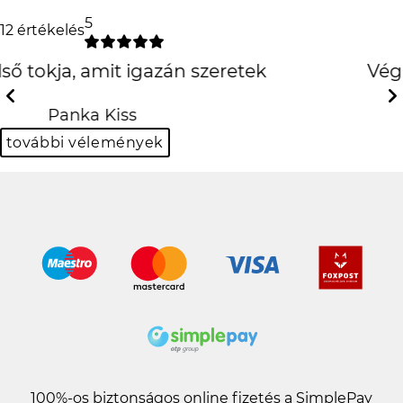
5
12 értékelés
Végre egy használható
oldal
Previous
Next
Dalma Kocsis
további vélemények
100%-os biztonságos online fizetés a SimplePay