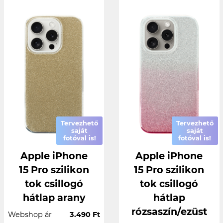
Tervezhető
Tervezhető
saját
saját
fotóval is!
fotóval is!
Apple iPhone
Apple iPhone
15 Pro szilikon
15 Pro szilikon
tok csillogó
tok csillogó
hátlap arany
hátlap
rózsaszín/ezüst
Webshop ár
3.490 Ft