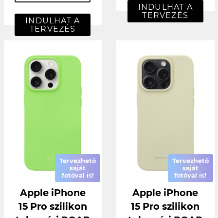
INDULHAT A
TERVEZÉS
INDULHAT A
TERVEZÉS
Tervezhető
Tervezhető
saját
saját
fotóval is!
fotóval is!
Apple iPhone
Apple iPhone
15 Pro szilikon
15 Pro szilikon