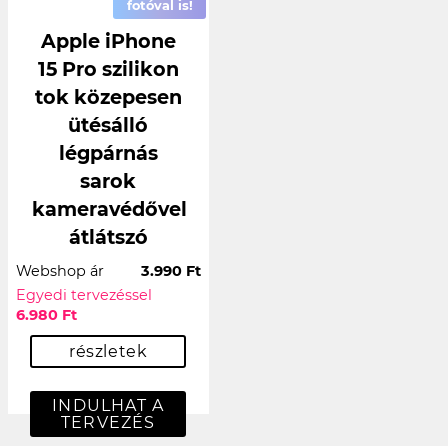
fotóval is!
Apple iPhone
15 Pro szilikon
tok közepesen
ütésálló
légpárnás
sarok
kameravédővel
átlátszó
Webshop ár
3.990 Ft
Egyedi tervezéssel
6.980 Ft
részletek
INDULHAT A
TERVEZÉS