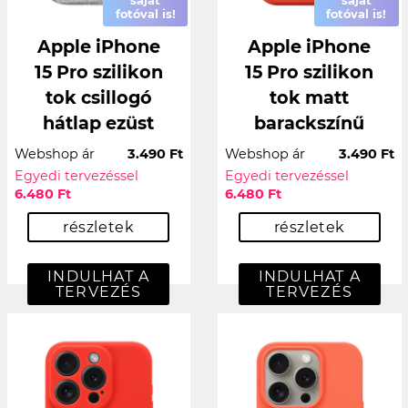
saját
saját
fotóval is!
fotóval is!
Apple iPhone
Apple iPhone
15 Pro szilikon
15 Pro szilikon
tok csillogó
tok matt
hátlap ezüst
barackszínű
Webshop ár
3.490 Ft
Webshop ár
3.490 Ft
Egyedi tervezéssel
Egyedi tervezéssel
6.480 Ft
6.480 Ft
részletek
részletek
INDULHAT A
INDULHAT A
TERVEZÉS
TERVEZÉS