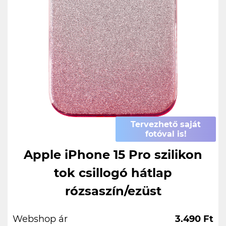
Tervezhető saját
fotóval is!
Apple iPhone 15 Pro szilikon
tok csillogó hátlap
rózsaszín/ezüst
Webshop ár
3.490 Ft