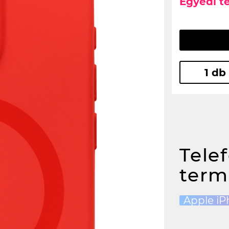
Egyedi t
1 db
Tele
term
Apple iP