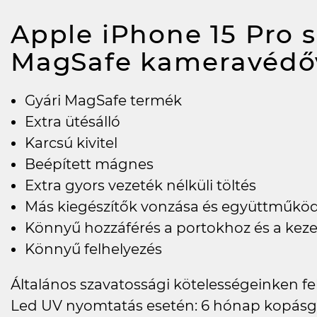
Apple iPhone 15 Pro s
MagSafe kameravédőv
Gyári MagSafe termék
Extra ütésálló
Karcsú kivitel
Beépített mágnes
Extra gyors vezeték nélküli töltés
Más kiegészítők vonzása és együttműkö
Könnyű hozzáférés a portokhoz és a kez
Könnyű felhelyezés
Általános szavatossági kötelességeinken felü
Led UV nyomtatás esetén: 6 hónap kopásg