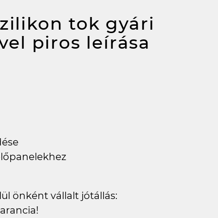
zilikon tok gyári
el piros
leírása
dése
előpanelekhez
l önként vállalt jótállás:
arancia!