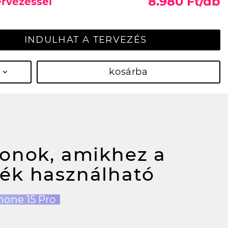
8.980 Ft/db
ervezéssel
INDULHAT A TERVEZÉS
kosárba
fonok, amikhez a
ék használható
hone 15 Pro