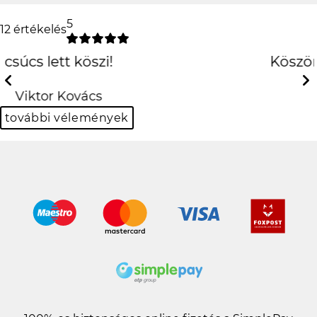
5
12 értékelés
Köszönöm szépen király
lett!!
Previous
Next
Balázs Halász
további vélemények