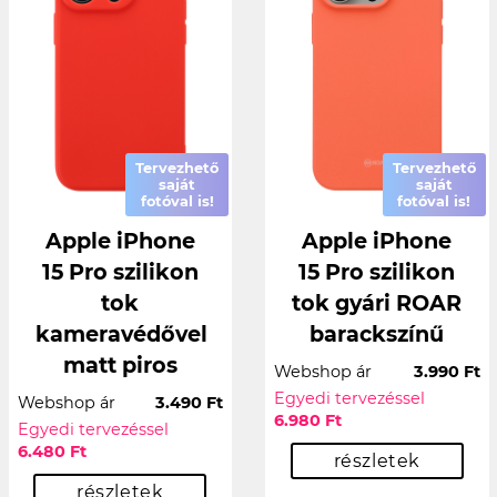
Tervezhető
Tervezhető
saját
saját
fotóval is!
fotóval is!
Apple iPhone
Apple iPhone
15 Pro szilikon
15 Pro szilikon
tok
tok gyári ROAR
kameravédővel
barackszínű
matt piros
Webshop ár
3.990 Ft
Egyedi tervezéssel
Webshop ár
3.490 Ft
6.980 Ft
Egyedi tervezéssel
6.480 Ft
részletek
részletek