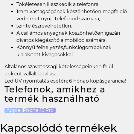
Tökéletesen illeszkedik a telefonra
1mm vastagságának köszönhetően megfelelő
védelmet nyújt telefonod számára,
szinte észrevehetetlen.
A csillámos anyagnak köszönhetően igazán
divatos kiegészítő a mobilod számára.
Könnyű felhelyezés,funkciógomboknak
kialakított kivágásokkal
Általános szavatossági kötelességeinken felül
önként vállalt jótállás:
Led UV nyomtatás esetén: 6 hónap kopásgarancia!
Telefonok, amikhez a
termék használható
Apple iPhone 15 Pro
Kapcsolódó termékek