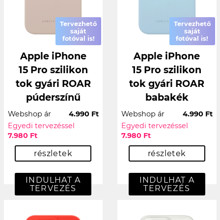
Tervezhető
Tervezhető
saját
saját
fotóval is!
fotóval is!
Apple iPhone
Apple iPhone
15 Pro szilikon
15 Pro szilikon
tok gyári ROAR
tok gyári ROAR
púderszínű
babakék
Webshop ár
4.990 Ft
Webshop ár
4.990 Ft
Egyedi tervezéssel
Egyedi tervezéssel
7.980 Ft
7.980 Ft
részletek
részletek
INDULHAT A
INDULHAT A
TERVEZÉS
TERVEZÉS