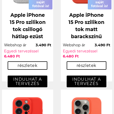
saját
saját
fotóval is!
fotóval is!
Apple iPhone
Apple iPhone
15 Pro szilikon
15 Pro szilikon
tok csillogó
tok matt
hátlap ezüst
barackszínű
Webshop ár
3.490 Ft
Webshop ár
3.490 Ft
Egyedi tervezéssel
Egyedi tervezéssel
6.480 Ft
6.480 Ft
részletek
részletek
INDULHAT A
INDULHAT A
TERVEZÉS
TERVEZÉS