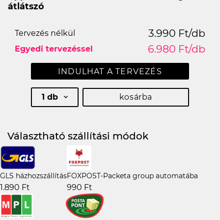
átlátszó
3.990 Ft/db
Tervezés nélkül
6.980 Ft/db
Egyedi tervezéssel
INDULHAT A TERVEZÉS
1 db
kosárba
Választható szállítási módok
GLS házhozszállítás
FOXPOST-Packeta group automatába
1.890 Ft
990 Ft