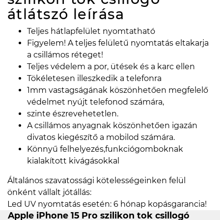
átlátszó
leírása
Teljes hátlapfelület nyomtatható
Figyelem! A teljes felületű nyomtatás eltakarja
a csillámos réteget!
Teljes védelem a por, ütések és a karc ellen
Tökéletesen illeszkedik a telefonra
1mm vastagságának köszönhetően megfelelő
védelmet nyújt telefonod számára,
szinte észrevehetetlen.
A csillámos anyagnak köszönhetően igazán
divatos kiegészítő a mobilod számára.
Könnyű felhelyezés,funkciógomboknak
kialakított kivágásokkal
Általános szavatossági kötelességeinken felül
önként vállalt jótállás:
Led UV nyomtatás esetén: 6 hónap kopásgarancia!
Apple iPhone 15 Pro szilikon tok csillogó