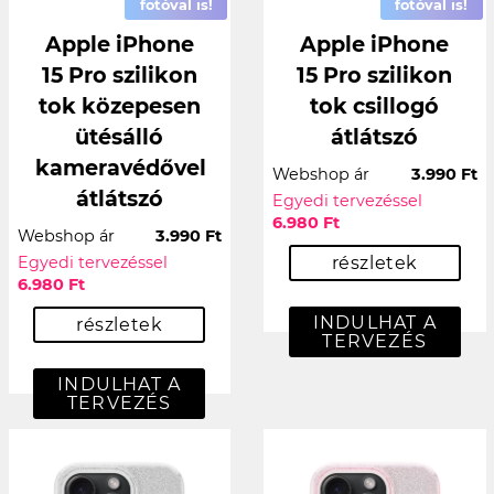
fotóval is!
fotóval is!
Apple iPhone
Apple iPhone
15 Pro szilikon
15 Pro szilikon
tok közepesen
tok csillogó
ütésálló
átlátszó
kameravédővel
Webshop ár
3.990 Ft
átlátszó
Egyedi tervezéssel
6.980 Ft
Webshop ár
3.990 Ft
Egyedi tervezéssel
részletek
6.980 Ft
INDULHAT A
részletek
TERVEZÉS
INDULHAT A
TERVEZÉS