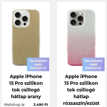
Tervezhető
Tervezhető
saját
saját
fotóval is!
fotóval is!
Apple iPhone
Apple iPhone
15 Pro szilikon
15 Pro szilikon
tok csillogó
tok csillogó
hátlap arany
hátlap
rózsaszín/ezüst
Webshop ár
3.490 Ft