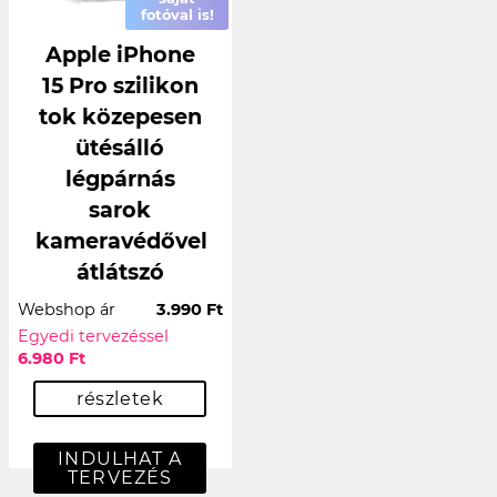
fotóval is!
Apple iPhone
15 Pro szilikon
tok közepesen
ütésálló
légpárnás
sarok
kameravédővel
átlátszó
Webshop ár
3.990 Ft
Egyedi tervezéssel
6.980 Ft
részletek
INDULHAT A
TERVEZÉS