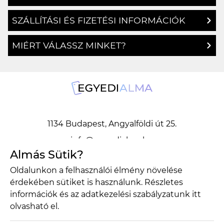
SZÁLLÍTÁSI ÉS FIZETÉSI INFORMÁCIÓK
MIÉRT VÁLASSZ MINKET?
1134 Budapest, Angyalföldi út 25.
info@egyedialma.hu
Almás Sütik?
Oldalunkon a felhasználói élmény növelése
1134 Budapest, Angyalföldi út 25.
érdekében sütiket is használunk. Részletes
info@egyedialma.hu
információk és az adatkezelési szabályzatunk
itt
olvasható el.
Adatkezelési szabályzat
Általános szerződési feltételek