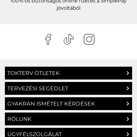
100%-os biztonságos online fizetés a SimplePay
jóvoltából
TOKTERV ÖTLETEK
TERVEZÉSI SEGÉDLET
GYAKRAN ISMÉTELT KÉRDÉSEK
RÓLUNK
ÜGYFÉLSZOLGÁLAT