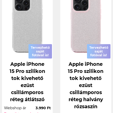
Tervezhető
Tervezhető
saját
saját
fotóval is!
fotóval is!
Apple iPhone
Apple iPhone
15 Pro szilikon
15 Pro szilikon
tok kivehető
tok kivehető
ezüst
ezüst
csillámporos
csillámporos
réteg átlátszó
réteg halvány
rózsaszín
Webshop ár
3.990 Ft