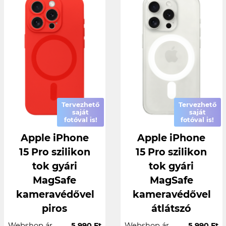
Tervezhető
Tervezhető
saját
saját
fotóval is!
fotóval is!
Apple iPhone
Apple iPhone
15 Pro szilikon
15 Pro szilikon
tok gyári
tok gyári
MagSafe
MagSafe
kameravédővel
kameravédővel
piros
átlátszó
Webshop ár
5.990 Ft
Webshop ár
5.990 Ft