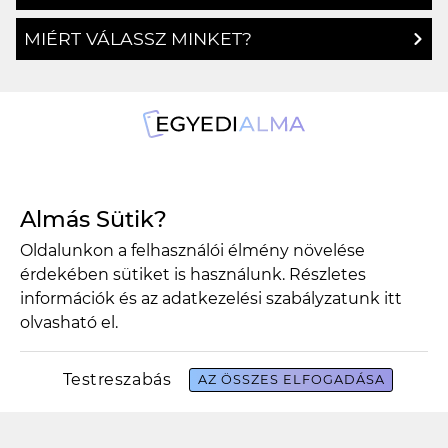
MIÉRT VÁLASSZ MINKET?
1134 Budapest, Angyalföldi út 25.
Almás Sütik?
info@egyedialma.hu
Oldalunkon a felhasználói élmény növelése
érdekében sütiket is használunk. Részletes
1134 Budapest, Angyalföldi út 25.
információk és az adatkezelési szabályzatunk
itt
olvasható el.
info@egyedialma.hu
Testreszabás
AZ ÖSSZES ELFOGADÁSA
Adatkezelési szabályzat
Általános szerződési feltételek
Copyright 2026 Egyedialma Design by BrandBar