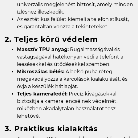
univerzális megjelenést biztosít, amely minden
ízléshez illeszkedik.
Az esztétikus felület kiemeli a telefon stílusát,
és garantáltan vonzza a tekinteteket.
2. Teljes körű védelem
Masszív TPU anyag:
Rugalmasságával és
vastagságával hatékonyan védi a telefont a
leesésekkel és ütődésekkel szemben.
Mikroszálas bélés:
A belső puha réteg
megakadályozza a karcolások kialakulását, és
óvja a készülék hátlapját.
Teljes kamerafedél:
Precíz kivágásokkal
biztosítja a kamera lencséinek védelmét,
miközben akadálytalan használatot tesz
lehetővé.
3. Praktikus kialakítás