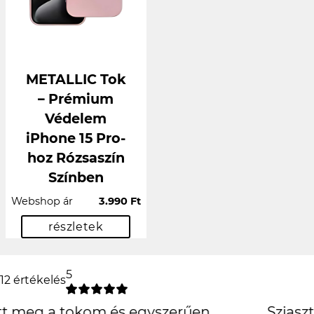
METALLIC Tok
– Prémium
Védelem
iPhone 15 Pro-
hoz Rózsaszín
Színben
Webshop ár
3.990 Ft
részletek
5
12 értékelés
Sziasztok ! Nekem ma erkezett meg a