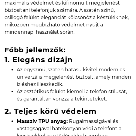
maximális védelmet és kifinomult megjelenést
biztosítani telefonjuk számára. A szatén színű,
csillogó felület eleganciát kölcsönöz a készüléknek,
miközben megbízható védelmet nyújt a
mindennapi használat során.
Főbb jellemzők:
1. Elegáns dizájn
Az egyszínű, szatén hatású kivitel modern és
univerzális megjelenést biztosít, amely minden
ízléshez illeszkedik.
Az esztétikus felület kiemeli a telefon stílusát,
és garantáltan vonzza a tekinteteket.
2. Teljes körű védelem
Masszív TPU anyag:
Rugalmasságával és
vastagságával hatékonyan védi a telefont a
leesésekkel és ütődésekkel szemben.