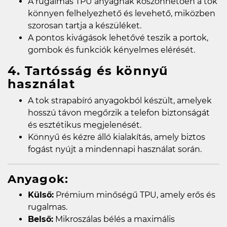
A rugalmas TPU anyagnak köszönhetően a tok
könnyen felhelyezhető és levehető, miközben
szorosan tartja a készüléket.
A pontos kivágások lehetővé teszik a portok,
gombok és funkciók kényelmes elérését.
4. Tartósság és könnyű
használat
A tok strapabíró anyagokból készült, amelyek
hosszú távon megőrzik a telefon biztonságát
és esztétikus megjelenését.
Könnyű és kézre álló kialakítás, amely biztos
fogást nyújt a mindennapi használat során.
Anyagok:
Külső:
Prémium minőségű TPU, amely erős és
rugalmas.
Belső:
Mikroszálas bélés a maximális