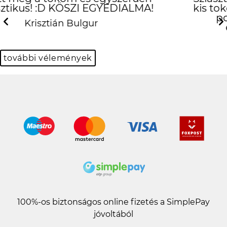
kis tokom es imadom :) Tokeletes lett,
pont olyan mint amilyennek
elkepzeltem :) Gyonyoru!
Previous
N
Erika Banyik
további vélemények
100%-os biztonságos online fizetés a SimplePay
jóvoltából