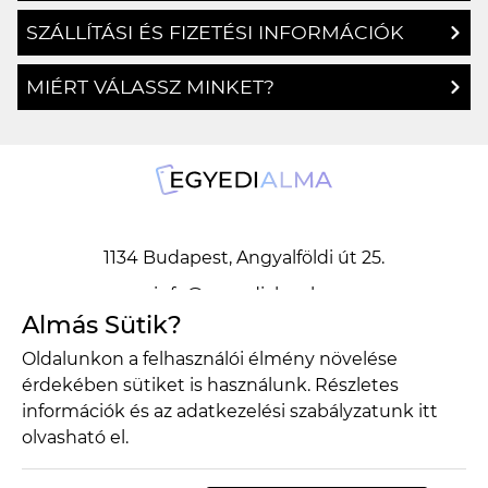
SZÁLLÍTÁSI ÉS FIZETÉSI INFORMÁCIÓK
MIÉRT VÁLASSZ MINKET?
1134 Budapest, Angyalföldi út 25.
info@egyedialma.hu
Almás Sütik?
Oldalunkon a felhasználói élmény növelése
1134 Budapest, Angyalföldi út 25.
érdekében sütiket is használunk. Részletes
info@egyedialma.hu
információk és az adatkezelési szabályzatunk
itt
olvasható el.
Adatkezelési szabályzat
Általános szerződési feltételek