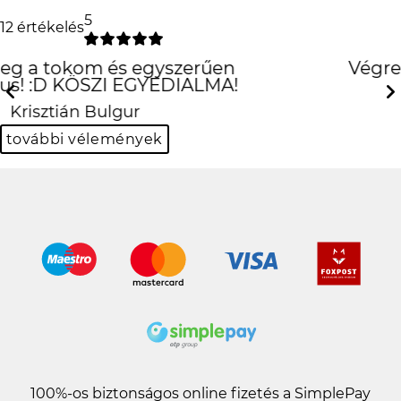
5
12 értékelés
Végre egy használható
oldal
Previous
Next
Dalma Kocsis
további vélemények
100%-os biztonságos online fizetés a SimplePay