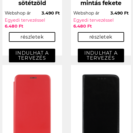
sötétzöld
mintás fekete
Webshop ár
3.490 Ft
Webshop ár
3.490 Ft
Egyedi tervezéssel
Egyedi tervezéssel
6.480 Ft
6.480 Ft
részletek
részletek
INDULHAT A
INDULHAT A
TERVEZÉS
TERVEZÉS