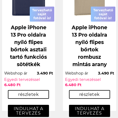
Tervezhető
Tervezhető
saját
saját
fotóval is!
fotóval is!
Apple iPhone
Apple iPhone
13 Pro oldalra
13 Pro oldalra
nyíló flipes
nyíló flipes
bőrtok asztali
bőrtok
tartó funkciós
rombusz
sötétkék
mintás arany
Webshop ár
3.490 Ft
Webshop ár
3.490 Ft
Egyedi tervezéssel
Egyedi tervezéssel
6.480 Ft
6.480 Ft
részletek
részletek
INDULHAT A
INDULHAT A
TERVEZÉS
TERVEZÉS