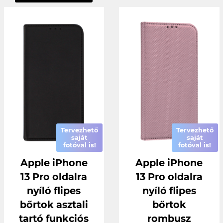
Tervezhető
Tervezhető
saját
saját
fotóval is!
fotóval is!
Apple iPhone
Apple iPhone
13 Pro oldalra
13 Pro oldalra
nyíló flipes
nyíló flipes
bőrtok asztali
bőrtok
tartó funkciós
rombusz