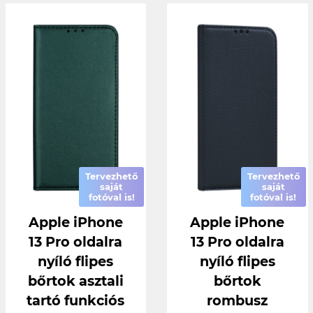
Tervezhető
Tervezhető
saját
saját
fotóval is!
fotóval is!
Apple iPhone
Apple iPhone
13 Pro oldalra
13 Pro oldalra
nyíló flipes
nyíló flipes
bőrtok asztali
bőrtok
tartó funkciós
rombusz