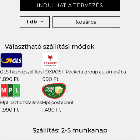
INDULHAT A TERVEZÉS
1 db
kosárba
Választható szállítási módok
GLS házhozszállítás
FOXPOST-Packeta group automatába
1.890 Ft
990 Ft
Mpl házhozszállítás
Mpl postapont
1.990 Ft
1.490 Ft
Szállítás: 2-5 munkanap