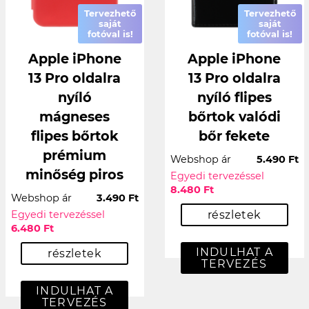
Tervezhető
Tervezhető
saját
saját
fotóval is!
fotóval is!
Apple iPhone
Apple iPhone
13 Pro oldalra
13 Pro oldalra
nyíló
nyíló flipes
mágneses
bőrtok valódi
flipes bőrtok
bőr fekete
prémium
Webshop ár
5.490 Ft
minőség piros
Egyedi tervezéssel
8.480 Ft
Webshop ár
3.490 Ft
Egyedi tervezéssel
részletek
6.480 Ft
INDULHAT A
részletek
TERVEZÉS
INDULHAT A
TERVEZÉS