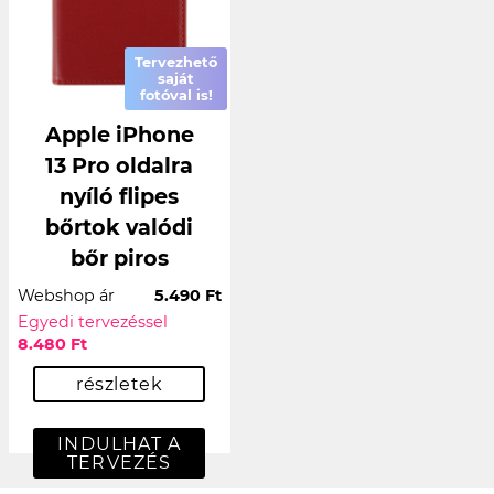
Tervezhető
saját
fotóval is!
Apple iPhone
13 Pro oldalra
nyíló flipes
bőrtok valódi
bőr piros
Webshop ár
5.490 Ft
Egyedi tervezéssel
8.480 Ft
részletek
INDULHAT A
TERVEZÉS