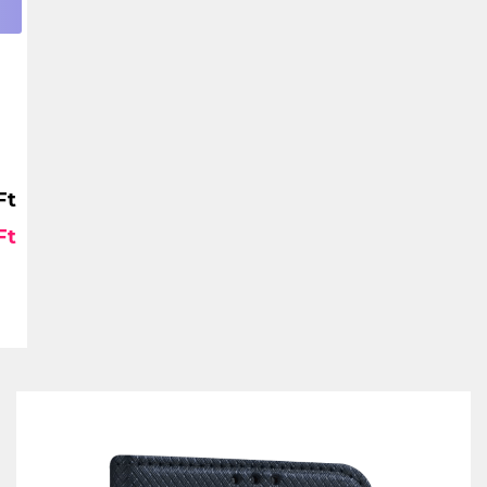
Ft
Ft