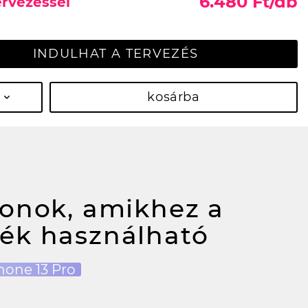
6.480 Ft/db
ervezéssel
INDULHAT A TERVEZÉS
kosárba
fonok, amikhez a
ék használható
hone 13 Pro