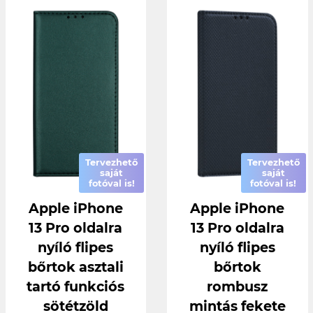
Tervezhető
Tervezhető
saját
saját
fotóval is!
fotóval is!
Apple iPhone
Apple iPhone
13 Pro oldalra
13 Pro oldalra
nyíló flipes
nyíló flipes
bőrtok asztali
bőrtok
tartó funkciós
rombusz
sötétzöld
mintás fekete