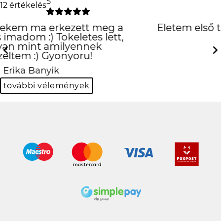
5
12 értékelés
Életem első tokja, amit igazán
szeretek
Previous
Next
Panka Kiss
további vélemények
100%-os biztonságos online fizetés a SimplePay
jóvoltából