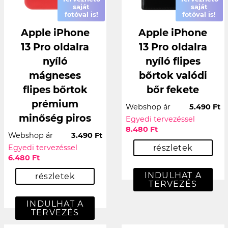
saját
saját
fotóval is!
fotóval is!
Apple iPhone
Apple iPhone
13 Pro oldalra
13 Pro oldalra
nyíló
nyíló flipes
mágneses
bőrtok valódi
flipes bőrtok
bőr fekete
prémium
Webshop ár
5.490 Ft
minőség piros
Egyedi tervezéssel
8.480 Ft
Webshop ár
3.490 Ft
Egyedi tervezéssel
részletek
6.480 Ft
INDULHAT A
részletek
TERVEZÉS
INDULHAT A
TERVEZÉS