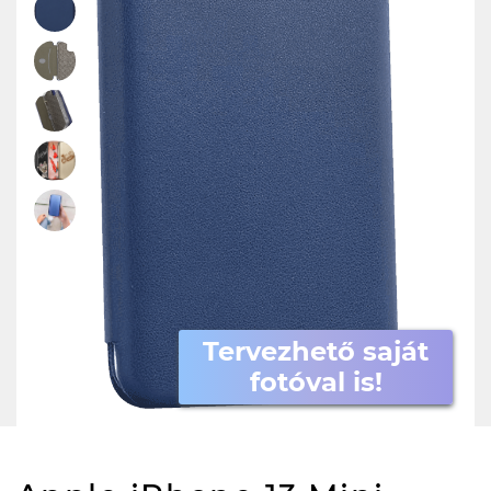
Tervezhető saját
fotóval is!