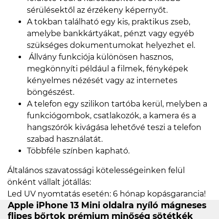
sérülésektől az érzékeny képernyőt.
A tokban található egy kis, praktikus zseb,
amelybe bankkártyákat, pénzt vagy egyéb
szükséges dokumentumokat helyezhet el.
Állvány funkciója különösen hasznos,
megkönnyíti például a filmek, fényképek
kényelmes nézését vagy az internetes
böngészést.
A telefon egy szilikon tartóba kerül, melyben a
funkciógombok, csatlakozók, a kamera és a
hangszórók kivágása lehetővé teszi a telefon
szabad használatát.
Többféle színben kapható.
Általános szavatossági kötelességeinken felül
önként vállalt jótállás:
Led UV nyomtatás esetén: 6 hónap kopásgarancia!
Apple iPhone 13 Mini oldalra nyíló mágneses
flipes bőrtok prémium minőség sötétkék