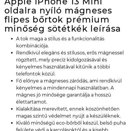
Apple iPhone 13 Mini
oldalra nyíló mágneses
flipes bőrtok prémium
minőség sötétkék
leírása
A tok maga a stílus és a funkcionalitás
kombinációja.
Rendkívül elegáns és stílusos, erős mágnessel
rögzített, mely precíz kidolgozásával és
kényelmes használatával kitűnik a többi
telefontok közül.
Fő előnye a mágneses záródás, ami rendkívül
kényelmes a mindennapi használatban. A
mágnes jó minősége garantálja a hosszú
élettartamot.
Kialakítása merevített, ennek köszönhetően
magas szintű védelmet nyújt a készüléknek.
Kiváló minőségű eco-bőrből készül, belső puha
felülete védi a karcolásoktól és a kisebb