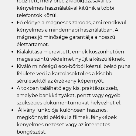
rögzített, mely precíz kidolgozásával és
kényelmes használatával kitűnik a többi
telefontok közül.
Fő előnye a mágneses záródás, ami rendkívül
kényelmes a mindennapi használatban. A
mágnes jó minősége garantálja a hosszú
élettartamot.
Kialakítása merevített, ennek köszönhetően
magas szintű védelmet nyújt a készüléknek.
Kiváló minőségű eco-bőrből készül, belső puha
felülete védi a karcolásoktól és a kisebb
sérülésektől az érzékeny képernyőt.
A tokban található egy kis, praktikus zseb,
amelybe bankkártyákat, pénzt vagy egyéb
szükséges dokumentumokat helyezhet el.
Állvány funkciója különösen hasznos,
megkönnyíti például a filmek, fényképek
kényelmes nézését vagy az internetes
böngészést.