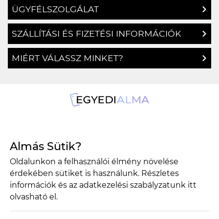
ÜGYFÉLSZOLGÁLAT
SZÁLLÍTÁSI ÉS FIZETÉSI INFORMÁCIÓK
MIÉRT VÁLASSZ MINKET?
1134 Budapest, Angyalföldi út 25.
Almás Sütik?
info@egyedialma.hu
Oldalunkon a felhasználói élmény növelése
érdekében sütiket is használunk. Részletes
1134 Budapest, Angyalföldi út 25.
információk és az adatkezelési szabályzatunk
itt
olvasható el.
info@egyedialma.hu