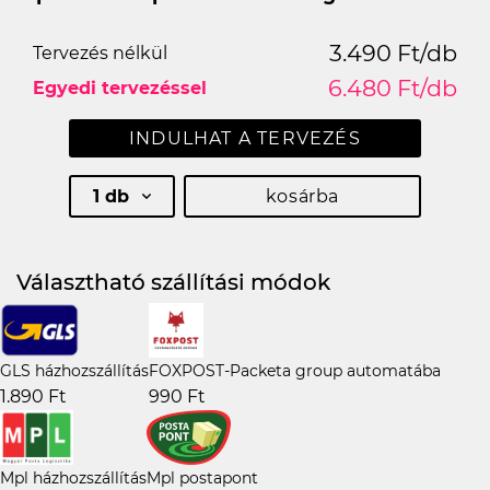
3.490 Ft/db
Tervezés nélkül
6.480 Ft/db
Egyedi tervezéssel
INDULHAT A TERVEZÉS
1 db
kosárba
Választható szállítási módok
GLS házhozszállítás
FOXPOST-Packeta group automatába
1.890 Ft
990 Ft
Mpl házhozszállítás
Mpl postapont