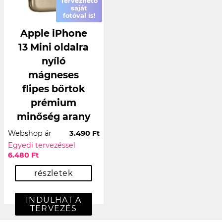
Tervezhető
saját
fotóval is!
Apple iPhone
13 Mini oldalra
nyíló
mágneses
flipes bőrtok
prémium
minőség arany
Webshop ár
3.490 Ft
Egyedi tervezéssel
6.480 Ft
részletek
INDULHAT A
TERVEZÉS