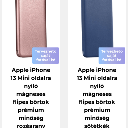
Tervezhető
Tervezhető
saját
saját
fotóval is!
fotóval is!
Apple iPhone
Apple iPhone
13 Mini oldalra
13 Mini oldalra
nyíló
nyíló
mágneses
mágneses
flipes bőrtok
flipes bőrtok
prémium
prémium
minőség
minőség
rozéarany
sötétkék