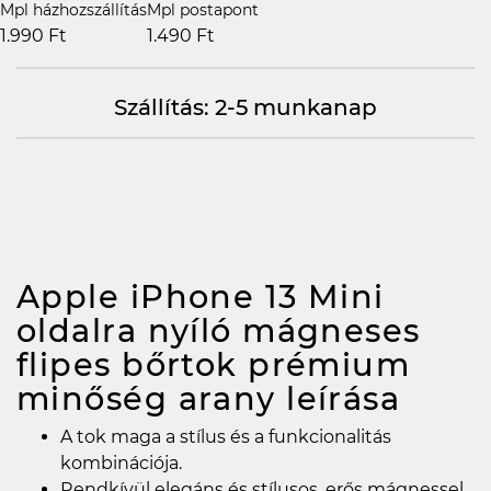
Mpl házhozszállítás
Mpl postapont
1.990 Ft
1.490 Ft
Szállítás: 2-5 munkanap
Apple iPhone 13 Mini
oldalra nyíló mágneses
flipes bőrtok prémium
minőség arany
leírása
A tok maga a stílus és a funkcionalitás
kombinációja.
Rendkívül elegáns és stílusos, erős mágnessel