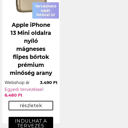
Tervezhető
saját
fotóval is!
Apple iPhone
13 Mini oldalra
nyíló
mágneses
flipes bőrtok
prémium
minőség arany
Webshop ár
3.490 Ft
Egyedi tervezéssel
6.480 Ft
részletek
INDULHAT A
TERVEZÉS