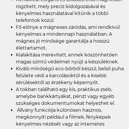
rögzített, mely precíz kidolgozásával és
kényelmes használatával kitűnik a többi
telefontok közül.
Fő előnye a mágneses záródás, ami rendkívül
kényelmes a mindennapi használatban. A
mágnes jó minősége garantálja a hosszú
élettartamot.
Kialakítása merevített, ennek köszönhetően
magas szintű védelmet nyújt a készüléknek.
Kiváló minőségű eco-bőrből készül, belső puha
felülete védi a karcolásoktól és a kisebb
sérülésektől az érzékeny képernyőt.
A tokban található egy kis, praktikus zseb,
amelybe bankkártyákat, pénzt vagy egyéb
szükséges dokumentumokat helyezhet el.
Állvány funkciója különösen hasznos,
megkönnyíti például a filmek, fényképek
kényelmes nézését vagy az internetes