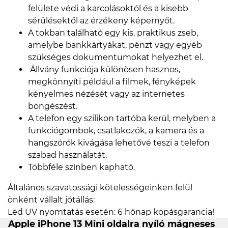
felülete védi a karcolásoktól és a kisebb
sérülésektől az érzékeny képernyőt.
A tokban található egy kis, praktikus zseb,
amelybe bankkártyákat, pénzt vagy egyéb
szükséges dokumentumokat helyezhet el.
Állvány funkciója különösen hasznos,
megkönnyíti például a filmek, fényképek
kényelmes nézését vagy az internetes
böngészést.
A telefon egy szilikon tartóba kerül, melyben a
funkciógombok, csatlakozók, a kamera és a
hangszórók kivágása lehetővé teszi a telefon
szabad használatát.
Többféle színben kapható.
Általános szavatossági kötelességeinken felül
önként vállalt jótállás:
Led UV nyomtatás esetén: 6 hónap kopásgarancia!
Apple iPhone 13 Mini oldalra nyíló mágneses