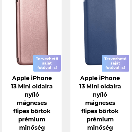
Tervezhető
Tervezhető
saját
saját
fotóval is!
fotóval is!
Apple iPhone
Apple iPhone
13 Mini oldalra
13 Mini oldalra
nyíló
nyíló
mágneses
mágneses
flipes bőrtok
flipes bőrtok
prémium
prémium
minőség
minőség