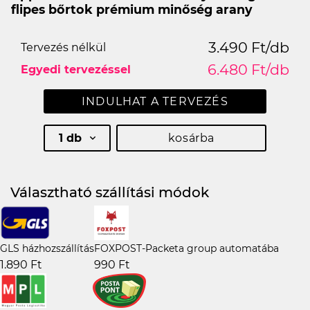
flipes bőrtok prémium minőség arany
3.490 Ft/db
Tervezés nélkül
6.480 Ft/db
Egyedi tervezéssel
INDULHAT A TERVEZÉS
1 db
kosárba
Választható szállítási módok
GLS házhozszállítás
FOXPOST-Packeta group automatába
1.890 Ft
990 Ft