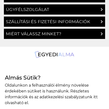
ÜGYFÉLSZOLGÁLAT
SZÁLLÍTÁSI ÉS FIZETÉSI INFORMÁCIÓK
MIÉRT VÁLASSZ MINKET?
1134 Budapest, Angyalföldi út 25.
Almás Sütik?
info@egyedialma.hu
Oldalunkon a felhasználói élmény növelése
érdekében sütiket is használunk. Részletes
1134 Budapest, Angyalföldi út 25.
információk és az adatkezelési szabályzatunk
itt
olvasható el.
info@egyedialma.hu