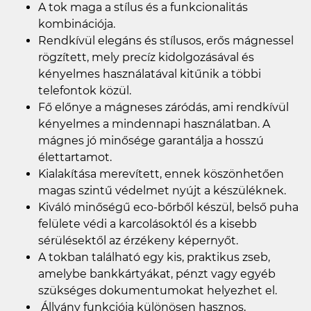
A tok maga a stílus és a funkcionalitás
kombinációja.
Rendkívül elegáns és stílusos, erős mágnessel
rögzített, mely precíz kidolgozásával és
kényelmes használatával kitűnik a többi
telefontok közül.
Fő előnye a mágneses záródás, ami rendkívül
kényelmes a mindennapi használatban. A
mágnes jó minősége garantálja a hosszú
élettartamot.
Kialakítása merevített, ennek köszönhetően
magas szintű védelmet nyújt a készüléknek.
Kiváló minőségű eco-bőrből készül, belső puha
felülete védi a karcolásoktól és a kisebb
sérülésektől az érzékeny képernyőt.
A tokban található egy kis, praktikus zseb,
amelybe bankkártyákat, pénzt vagy egyéb
szükséges dokumentumokat helyezhet el.
Állvány funkciója különösen hasznos,