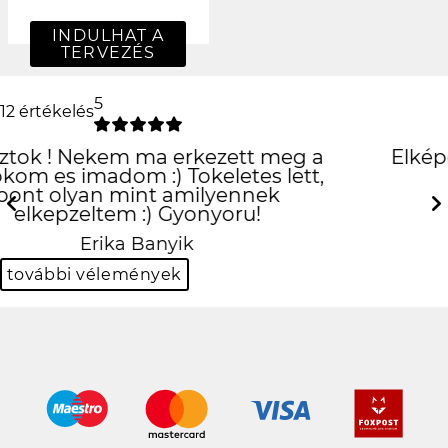
INDULHAT A
TERVEZÉS
5
12 értékelés
Elképesztően jó lett, köszönöm
szepen
Previous
Next
Kinga Borsos-Kuti
további vélemények