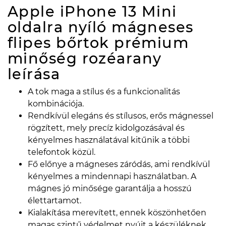
Apple iPhone 13 Mini
oldalra nyíló mágneses
flipes bőrtok prémium
minőség rozéarany
leírása
A tok maga a stílus és a funkcionalitás
kombinációja.
Rendkívül elegáns és stílusos, erős mágnessel
rögzített, mely precíz kidolgozásával és
kényelmes használatával kitűnik a többi
telefontok közül.
Fő előnye a mágneses záródás, ami rendkívül
kényelmes a mindennapi használatban. A
mágnes jó minősége garantálja a hosszú
élettartamot.
Kialakítása merevített, ennek köszönhetően
magas szintű védelmet nyújt a készüléknek.