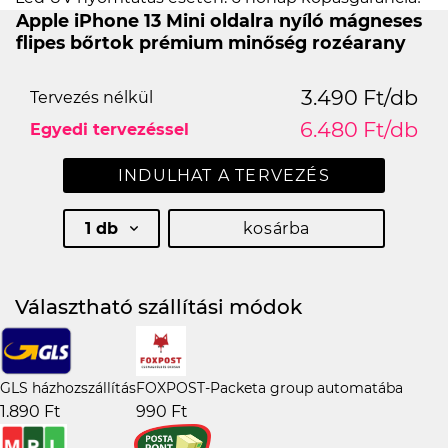
Apple iPhone 13 Mini oldalra nyíló mágneses
flipes bőrtok prémium minőség rozéarany
3.490 Ft/db
Tervezés nélkül
6.480 Ft/db
Egyedi tervezéssel
INDULHAT A TERVEZÉS
1 db
kosárba
Választható szállítási módok
GLS házhozszállítás
FOXPOST-Packeta group automatába
1.890 Ft
990 Ft