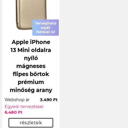
Tervezhető
saját
fotóval is!
Apple iPhone
13 Mini oldalra
nyíló
mágneses
flipes bőrtok
prémium
minőség arany
Webshop ár
3.490 Ft
Egyedi tervezéssel
6.480 Ft
részletek