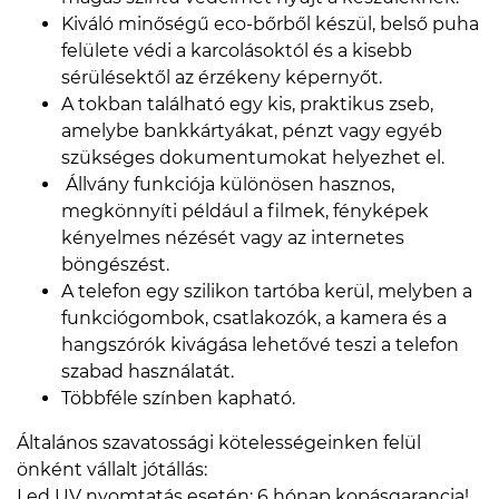
Kiváló minőségű eco-bőrből készül, belső puha
felülete védi a karcolásoktól és a kisebb
sérülésektől az érzékeny képernyőt.
A tokban található egy kis, praktikus zseb,
amelybe bankkártyákat, pénzt vagy egyéb
szükséges dokumentumokat helyezhet el.
Állvány funkciója különösen hasznos,
megkönnyíti például a filmek, fényképek
kényelmes nézését vagy az internetes
böngészést.
A telefon egy szilikon tartóba kerül, melyben a
funkciógombok, csatlakozók, a kamera és a
hangszórók kivágása lehetővé teszi a telefon
szabad használatát.
Többféle színben kapható.
Általános szavatossági kötelességeinken felül
önként vállalt jótállás:
Led UV nyomtatás esetén: 6 hónap kopásgarancia!