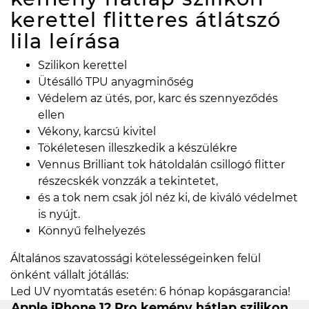
kerettel flitteres átlátszó
lila
leírása
Szilikon kerettel
Ütésálló TPU anyagminőség
Védelem az ütés, por, karc és szennyeződés
ellen
Vékony, karcsú kivitel
Tökéletesen illeszkedik a készülékre
Vennus Brilliant tok hátoldalán csillogó flitter
részecskék vonzzák a tekintetet,
és a tok nem csak jól néz ki, de kiváló védelmet
is nyújt.
Könnyű felhelyezés
Általános szavatossági kötelességeinken felül
önként vállalt jótállás:
Led UV nyomtatás esetén: 6 hónap kopásgarancia!
Apple iPhone 12 Pro kemény hátlap szilikon