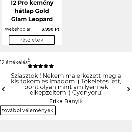
12 Pro kemény
hátlap Gold
Glam Leopard
Webshop ár
3.990 Ft
részletek
5
12 értékelés
Sziasztok ! Nekem ma erkezett meg a
kis tokom es imadom :) Tokeletes lett,
pont olyan mint amilyennek
elkepzeltem :) Gyonyoru!
Previous
N
Erika Banyik
további vélemények