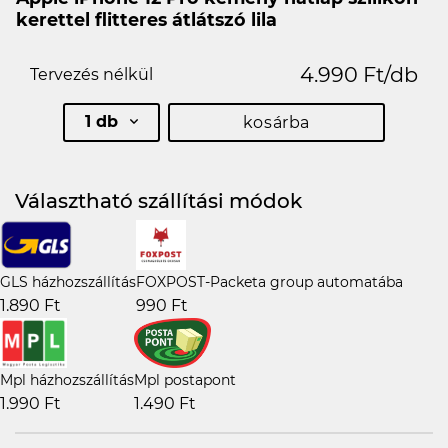
kerettel flitteres átlátszó lila
4.990 Ft/db
Tervezés nélkül
1 db
kosárba
Választható szállítási módok
GLS házhozszállítás
FOXPOST-Packeta group automatába
1.890 Ft
990 Ft
Mpl házhozszállítás
Mpl postapont
1.990 Ft
1.490 Ft