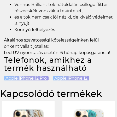
Vennus Brilliant tok hátoldalán csillogó flitter
részecskék vonzzák a tekintetet,
és a tok nem csak jól néz ki, de kiváló védelmet
is nyújt.
Könnyű felhelyezés
Általános szavatossági kötelességeinken felül
önként vállalt jótállás:
Led UV nyomtatás esetén: 6 hónap kopásgarancia!
Telefonok, amikhez a
termék használható
Apple iPhone 12 Pro
Apple iPhone 12
Kapcsolódó termékek