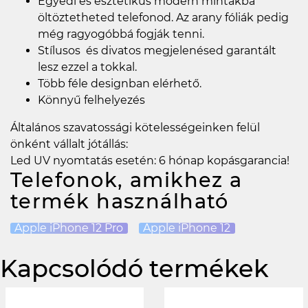
Egyedi és esztétikus modern mintákba
öltöztetheted telefonod. Az arany fóliák pedig
még ragyogóbbá fogják tenni.
Stílusos és divatos megjelenésed garantált
lesz ezzel a tokkal.
Több féle designban elérhető.
Könnyű felhelyezés
Általános szavatossági kötelességeinken felül
önként vállalt jótállás:
Led UV nyomtatás esetén: 6 hónap kopásgarancia!
Telefonok, amikhez a
termék használható
Apple iPhone 12 Pro
Apple iPhone 12
Kapcsolódó termékek