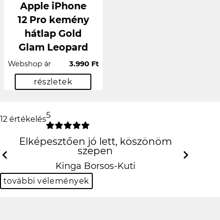
Apple iPhone
12 Pro kemény
hátlap Gold
Glam Leopard
Webshop ár
3.990 Ft
részletek
5
12 értékelés
Elképesztően jó lett, köszönöm szepen
Previous
N
Kinga Borsos-Kuti
további vélemények