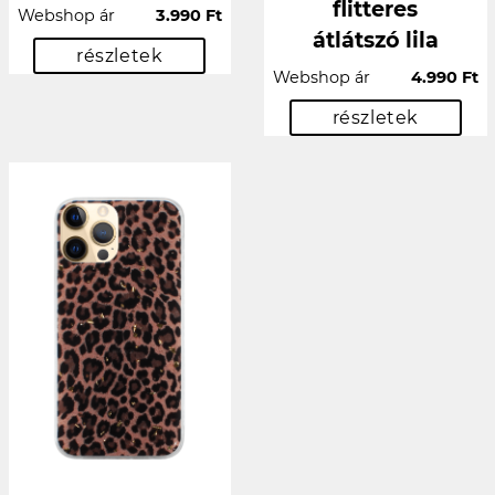
flitteres
Webshop ár
3.990 Ft
átlátszó lila
részletek
Webshop ár
4.990 Ft
részletek