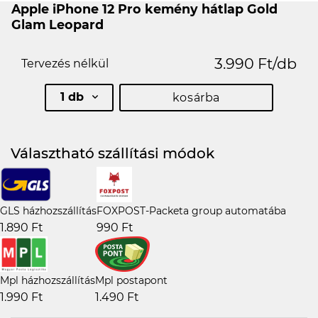
Apple iPhone 12 Pro kemény hátlap Gold
Glam Leopard
3.990 Ft/db
Tervezés nélkül
1 db
kosárba
Választható szállítási módok
GLS házhozszállítás
FOXPOST-Packeta group automatába
1.890 Ft
990 Ft
Mpl házhozszállítás
Mpl postapont
1.990 Ft
1.490 Ft