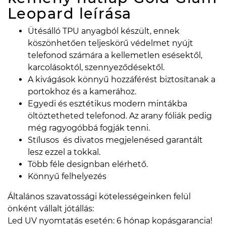
Leopard
leírása
Ütésálló TPU anyagból készült, ennek
köszönhetően teljeskörű védelmet nyújt
telefonod számára a kellemetlen esésektől,
karcolásoktól, szennyeződésektől.
A kivágások könnyű hozzáférést biztosítanak a
portokhoz és a kamerához.
Egyedi és esztétikus modern mintákba
öltöztetheted telefonod. Az arany fóliák pedig
még ragyogóbbá fogják tenni.
Stílusos és divatos megjelenésed garantált
lesz ezzel a tokkal.
Több féle designban elérhető.
Könnyű felhelyezés
Általános szavatossági kötelességeinken felül
önként vállalt jótállás:
Led UV nyomtatás esetén: 6 hónap kopásgarancia!