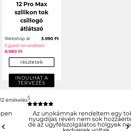
12 Pro Max
szilikon tok
csillogó
átlátszó
Webshop ár
3.990 Ft
Egyedi tervezéssel
6.980 Ft
részletek
INDULHAT A
TERVEZÉS
5
12 értékelés
Az unokámnak rendeltem egy tokot,
nyugdíjas révén nem sok hozzáértéssel,
de az ügyfélszolgálatos hölgyek nagyon
kedvesek voltak.
Previous
N