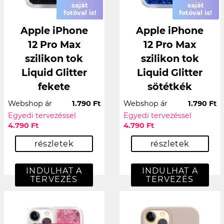
saját
saját
fotóval is!
fotóval is!
Apple iPhone
Apple iPhone
12 Pro Max
12 Pro Max
szilikon tok
szilikon tok
Liquid Glitter
Liquid Glitter
fekete
sötétkék
Webshop ár
1.790 Ft
Webshop ár
1.790 Ft
Egyedi tervezéssel
Egyedi tervezéssel
4.790 Ft
4.790 Ft
részletek
részletek
INDULHAT A
INDULHAT A
TERVEZÉS
TERVEZÉS