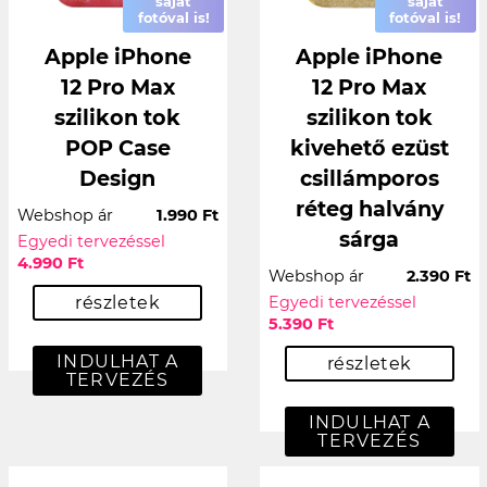
saját
saját
fotóval is!
fotóval is!
Apple iPhone
Apple iPhone
12 Pro Max
12 Pro Max
szilikon tok
szilikon tok
POP Case
kivehető ezüst
Design
csillámporos
réteg halvány
Webshop ár
1.990 Ft
sárga
Egyedi tervezéssel
4.990 Ft
Webshop ár
2.390 Ft
részletek
Egyedi tervezéssel
5.390 Ft
INDULHAT A
részletek
TERVEZÉS
INDULHAT A
TERVEZÉS