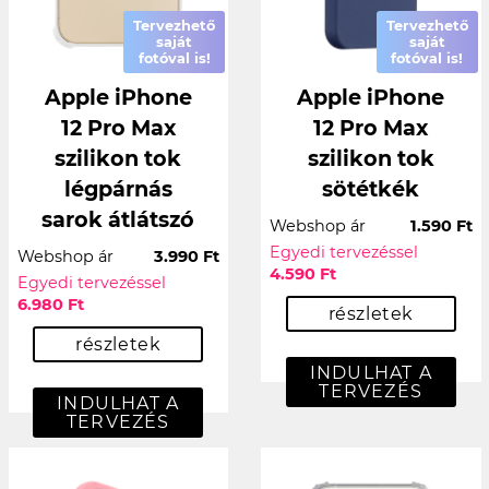
Tervezhető
Tervezhető
saját
saját
fotóval is!
fotóval is!
Apple iPhone
Apple iPhone
12 Pro Max
12 Pro Max
szilikon tok
szilikon tok
légpárnás
sötétkék
sarok átlátszó
Webshop ár
1.590 Ft
Egyedi tervezéssel
Webshop ár
3.990 Ft
4.590 Ft
Egyedi tervezéssel
6.980 Ft
részletek
részletek
INDULHAT A
TERVEZÉS
INDULHAT A
TERVEZÉS