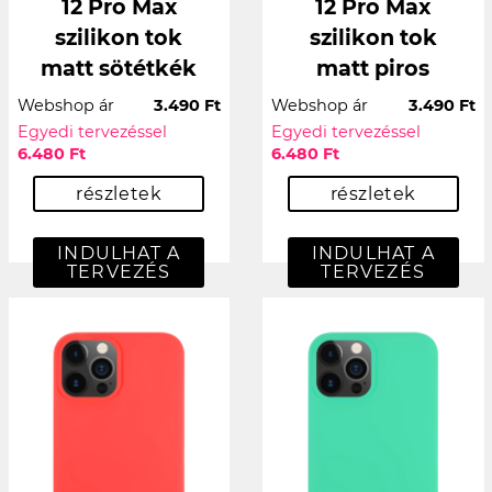
12 Pro Max
12 Pro Max
szilikon tok
szilikon tok
matt sötétkék
matt piros
Webshop ár
3.490 Ft
Webshop ár
3.490 Ft
Egyedi tervezéssel
Egyedi tervezéssel
6.480 Ft
6.480 Ft
részletek
részletek
INDULHAT A
INDULHAT A
TERVEZÉS
TERVEZÉS