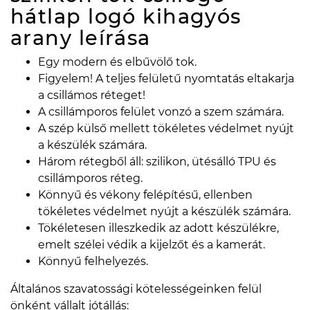
hátlap logó kihagyós
arany
leírása
Egy modern és elbűvölő tok.
Figyelem! A teljes felületű nyomtatás eltakarja
a csillámos réteget!
A csillámporos felület vonzó a szem számára.
A szép külső mellett tökéletes védelmet nyújt
a készülék számára.
Három rétegből áll: szilikon, ütésálló TPU és
csillámporos réteg.
Könnyű és vékony felépítésű, ellenben
tökéletes védelmet nyújt a készülék számára.
Tökéletesen illeszkedik az adott készülékre,
emelt szélei védik a kijelzőt és a kamerát.
Könnyű felhelyezés.
Általános szavatossági kötelességeinken felül
önként vállalt jótállás: