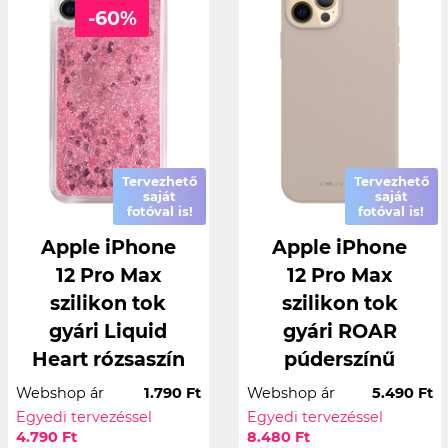
-60%
Tervezhető
Tervezhető
saját
saját
fotóval is!
fotóval is!
Apple iPhone
Apple iPhone
12 Pro Max
12 Pro Max
szilikon tok
szilikon tok
gyári Liquid
gyári ROAR
Heart rózsaszín
púderszínű
Webshop ár
1.790 Ft
Webshop ár
5.490 Ft
Egyedi tervezéssel
Egyedi tervezéssel
4.790 Ft
8.480 Ft