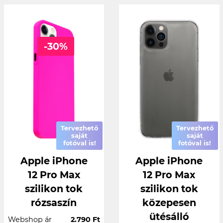
-30%
Tervezhető
Tervezhető
saját
saját
fotóval is!
fotóval is!
Apple iPhone
Apple iPhone
12 Pro Max
12 Pro Max
szilikon tok
szilikon tok
rózsaszín
közepesen
ütésálló
Webshop ár
2.790 Ft