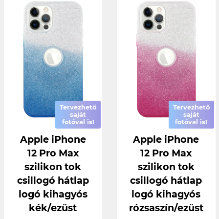
Tervezhető
Tervezhető
saját
saját
fotóval is!
fotóval is!
Apple iPhone
Apple iPhone
12 Pro Max
12 Pro Max
szilikon tok
szilikon tok
csillogó hátlap
csillogó hátlap
logó kihagyós
logó kihagyós
kék/ezüst
rózsaszín/ezüst