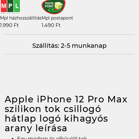
Mpl házhozszállítás
Mpl postapont
1.990 Ft
1.490 Ft
Szállítás: 2-5 munkanap
Apple iPhone 12 Pro Max
szilikon tok csillogó
hátlap logó kihagyós
arany
leírása
Egy modern és elbűvölő tok.