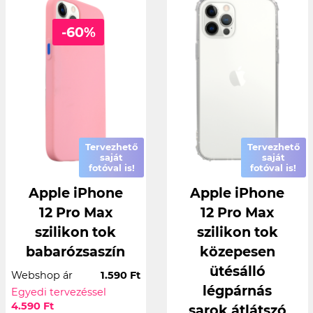
-60%
Tervezhető
Tervezhető
saját
saját
fotóval is!
fotóval is!
Apple iPhone
Apple iPhone
12 Pro Max
12 Pro Max
szilikon tok
szilikon tok
babarózsaszín
közepesen
ütésálló
Webshop ár
1.590 Ft
légpárnás
Egyedi tervezéssel
4.590 Ft
sarok átlátszó