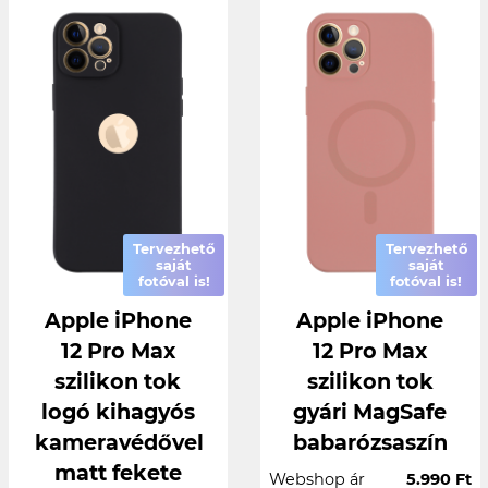
Tervezhető
Tervezhető
saját
saját
fotóval is!
fotóval is!
Apple iPhone
Apple iPhone
12 Pro Max
12 Pro Max
szilikon tok
szilikon tok
logó kihagyós
gyári MagSafe
kameravédővel
babarózsaszín
matt fekete
Webshop ár
5.990 Ft