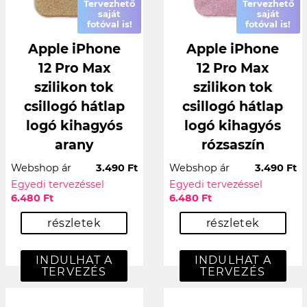
Tervezhető
Tervezhető
saját
saját
fotóval is!
fotóval is!
Apple iPhone
Apple iPhone
12 Pro Max
12 Pro Max
szilikon tok
szilikon tok
csillogó hátlap
csillogó hátlap
logó kihagyós
logó kihagyós
arany
rózsaszín
Webshop ár
3.490 Ft
Webshop ár
3.490 Ft
Egyedi tervezéssel
Egyedi tervezéssel
6.480 Ft
6.480 Ft
részletek
részletek
INDULHAT A
INDULHAT A
TERVEZÉS
TERVEZÉS