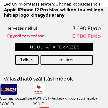
Led UV nyomtatás esetén: 6 hónap kopásgarancia!
Apple iPhone 12 Pro Max szilikon tok csillogó
hátlap logó kihagyós arany
3.490 Ft/db
Tervezés nélkül
6.480 Ft/db
Egyedi tervezéssel
INDULHAT A TERVEZÉS
1 db
kosárba
Választható szállítási módok
GLS házhozszállítás
FOXPOST-Packeta group automatába
1.890 Ft
990 Ft