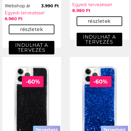
Egyedi tervezéssel
Webshop ár
3.990 Ft
8.980 Ft
Egyedi tervezéssel
6.980 Ft
részletek
részletek
INDULHAT A
TERVEZÉS
INDULHAT A
TERVEZÉS
-60%
-60%
Tervezhető
Tervezhető