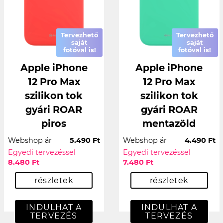
Tervezhető
Tervezhető
saját
saját
fotóval is!
fotóval is!
Apple iPhone
Apple iPhone
12 Pro Max
12 Pro Max
szilikon tok
szilikon tok
gyári ROAR
gyári ROAR
piros
mentazöld
Webshop ár
5.490 Ft
Webshop ár
4.490 Ft
Egyedi tervezéssel
Egyedi tervezéssel
8.480 Ft
7.480 Ft
részletek
részletek
INDULHAT A
INDULHAT A
TERVEZÉS
TERVEZÉS