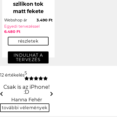
szilikon tok
matt fekete
Webshop ár
3.490 Ft
Egyedi tervezéssel
6.480 Ft
részletek
INDULHAT A
TERVEZÉS
5
12 értékelés
Csak is az iPhone! :D
Previous
N
Hanna Fehér
további vélemények