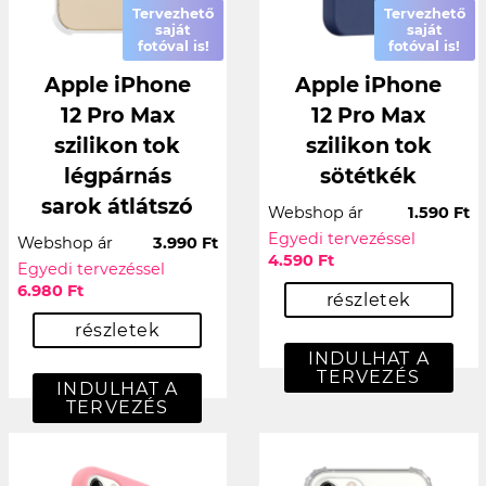
Tervezhető
Tervezhető
saját
saját
fotóval is!
fotóval is!
Apple iPhone
Apple iPhone
12 Pro Max
12 Pro Max
szilikon tok
szilikon tok
légpárnás
sötétkék
sarok átlátszó
Webshop ár
1.590 Ft
Egyedi tervezéssel
Webshop ár
3.990 Ft
4.590 Ft
Egyedi tervezéssel
6.980 Ft
részletek
részletek
INDULHAT A
TERVEZÉS
INDULHAT A
TERVEZÉS