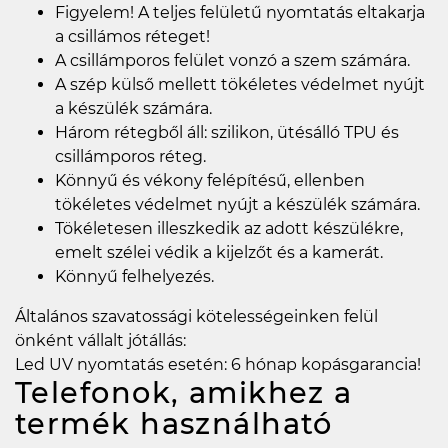
Figyelem! A teljes felületű nyomtatás eltakarja
a csillámos réteget!
A csillámporos felület vonzó a szem számára.
A szép külső mellett tökéletes védelmet nyújt
a készülék számára.
Három rétegből áll: szilikon, ütésálló TPU és
csillámporos réteg.
Könnyű és vékony felépítésű, ellenben
tökéletes védelmet nyújt a készülék számára.
Tökéletesen illeszkedik az adott készülékre,
emelt szélei védik a kijelzőt és a kamerát.
Könnyű felhelyezés.
Általános szavatossági kötelességeinken felül
önként vállalt jótállás:
Led UV nyomtatás esetén: 6 hónap kopásgarancia!
Telefonok, amikhez a
termék használható