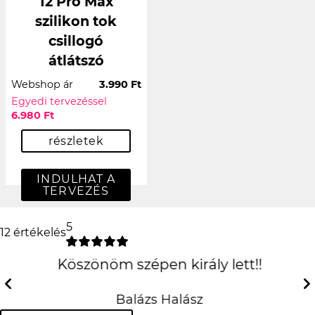
12 Pro Max
szilikon tok
csillogó
átlátszó
Webshop ár
3.990 Ft
Egyedi tervezéssel
6.980 Ft
részletek
INDULHAT A
TERVEZÉS
5
12 értékelés
Köszönöm szépen király
lett!!
Previous
Next
Balázs Halász