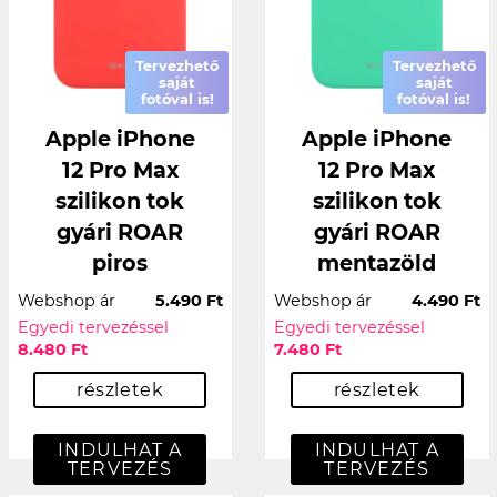
Tervezhető
Tervezhető
saját
saját
fotóval is!
fotóval is!
Apple iPhone
Apple iPhone
12 Pro Max
12 Pro Max
szilikon tok
szilikon tok
gyári ROAR
gyári ROAR
piros
mentazöld
Webshop ár
5.490 Ft
Webshop ár
4.490 Ft
Egyedi tervezéssel
Egyedi tervezéssel
8.480 Ft
7.480 Ft
részletek
részletek
INDULHAT A
INDULHAT A
TERVEZÉS
TERVEZÉS