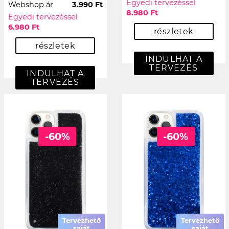
Egyedi tervezéssel
Webshop ár
3.990 Ft
8.980 Ft
Egyedi tervezéssel
6.980 Ft
részletek
részletek
INDULHAT A
TERVEZÉS
INDULHAT A
TERVEZÉS
-60%
-60%
Tervezhető
Tervezhető
saját
saját