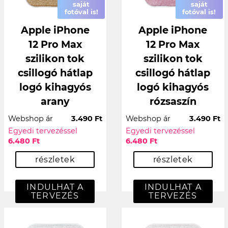
saját
saját
fotóval is!
fotóval is!
Apple iPhone
Apple iPhone
12 Pro Max
12 Pro Max
szilikon tok
szilikon tok
csillogó hátlap
csillogó hátlap
logó kihagyós
logó kihagyós
arany
rózsaszín
Webshop ár
3.490 Ft
Webshop ár
3.490 Ft
Egyedi tervezéssel
Egyedi tervezéssel
6.480 Ft
6.480 Ft
részletek
részletek
INDULHAT A
INDULHAT A
TERVEZÉS
TERVEZÉS