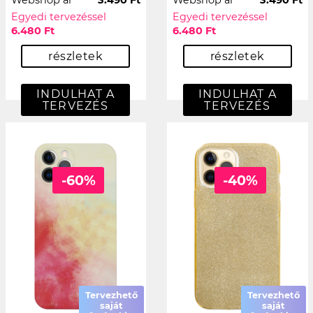
Egyedi tervezéssel
Egyedi tervezéssel
6.480 Ft
6.480 Ft
részletek
részletek
INDULHAT A
INDULHAT A
TERVEZÉS
TERVEZÉS
-60%
-40%
Tervezhető
Tervezhető
saját
saját