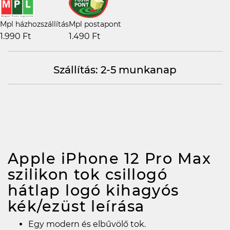
Mpl házhozszállítás
Mpl postapont
1.990 Ft
1.490 Ft
Szállítás: 2-5 munkanap
Apple iPhone 12 Pro Max
szilikon tok csillogó
hátlap logó kihagyós
kék/ezüst
leírása
Egy modern és elbűvölő tok.