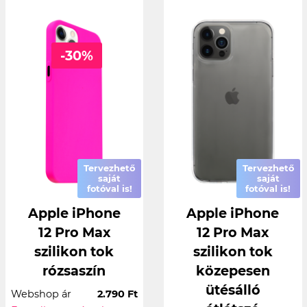
-30%
Tervezhető
Tervezhető
saját
saját
fotóval is!
fotóval is!
Apple iPhone
Apple iPhone
12 Pro Max
12 Pro Max
szilikon tok
szilikon tok
rózsaszín
közepesen
ütésálló
Webshop ár
2.790 Ft