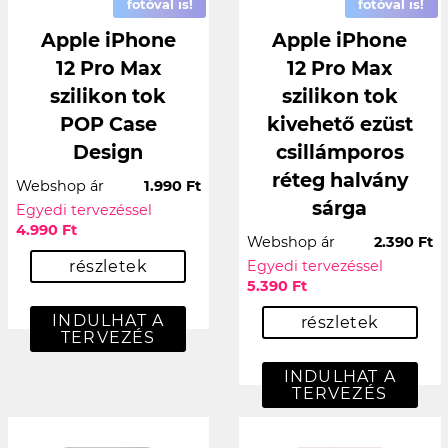
fotóval is!
fotóval is!
Apple iPhone
Apple iPhone
12 Pro Max
12 Pro Max
szilikon tok
szilikon tok
POP Case
kivehető ezüst
Design
csillámporos
réteg halvány
Webshop ár
1.990 Ft
sárga
Egyedi tervezéssel
4.990 Ft
Webshop ár
2.390 Ft
részletek
Egyedi tervezéssel
5.390 Ft
INDULHAT A
részletek
TERVEZÉS
INDULHAT A
TERVEZÉS