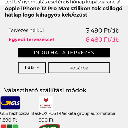
Led UV nyomtatás esetén: 6 hónap kopásgarancia!
Apple iPhone 12 Pro Max szilikon tok csillogó
hátlap logó kihagyós kék/ezüst
3.490 Ft/db
Tervezés nélkül
6.480 Ft/db
Egyedi tervezéssel
INDULHAT A TERVEZÉS
1 db
kosárba
Választható szállítási módok
GLS házhozszállítás
FOXPOST-Packeta group automatába
1.890 Ft
990 Ft