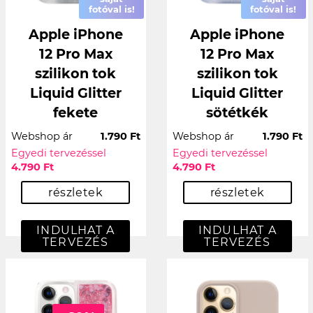
fotóval is!
fotóval is!
Apple iPhone
Apple iPhone
12 Pro Max
12 Pro Max
szilikon tok
szilikon tok
Liquid Glitter
Liquid Glitter
fekete
sötétkék
Webshop ár
1.790 Ft
Webshop ár
1.790 Ft
Egyedi tervezéssel
Egyedi tervezéssel
4.790 Ft
4.790 Ft
részletek
részletek
INDULHAT A
INDULHAT A
TERVEZÉS
TERVEZÉS