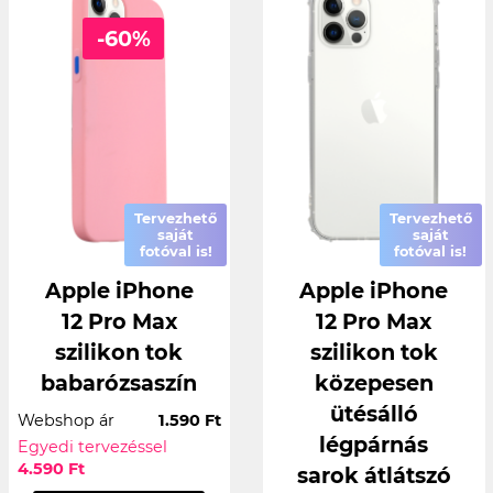
-60%
Tervezhető
Tervezhető
saját
saját
fotóval is!
fotóval is!
Apple iPhone
Apple iPhone
12 Pro Max
12 Pro Max
szilikon tok
szilikon tok
babarózsaszín
közepesen
ütésálló
Webshop ár
1.590 Ft
légpárnás
Egyedi tervezéssel
4.590 Ft
sarok átlátszó