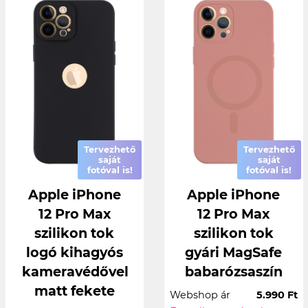
Tervezhető
Tervezhető
saját
saját
fotóval is!
fotóval is!
Apple iPhone
Apple iPhone
12 Pro Max
12 Pro Max
szilikon tok
szilikon tok
logó kihagyós
gyári MagSafe
kameravédővel
babarózsaszín
matt fekete
Webshop ár
5.990 Ft