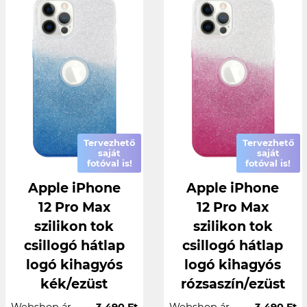
Tervezhető
Tervezhető
saját
saját
fotóval is!
fotóval is!
Apple iPhone
Apple iPhone
12 Pro Max
12 Pro Max
szilikon tok
szilikon tok
csillogó hátlap
csillogó hátlap
logó kihagyós
logó kihagyós
kék/ezüst
rózsaszín/ezüst
Webshop ár
3.490 Ft
Webshop ár
3.490 Ft