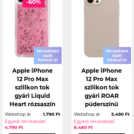
-60%
Tervezhető
Tervezhető
saját
saját
fotóval is!
fotóval is!
Apple iPhone
Apple iPhone
12 Pro Max
12 Pro Max
szilikon tok
szilikon tok
gyári Liquid
gyári ROAR
Heart rózsaszín
púderszínű
Webshop ár
1.790 Ft
Webshop ár
5.490 Ft
Egyedi tervezéssel
Egyedi tervezéssel
4.790 Ft
8.480 Ft