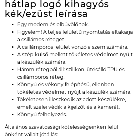
hátlap logó kihagyós
kék/ezüst
leírása
Egy modern és elbűvölő tok.
Figyelem! A teljes felületű nyomtatás eltakarja
a csillámos réteget!
A csillámporos felület vonzó a szem számára.
A szép külső mellett tökéletes védelmet nyújt
a készülék számára.
Három rétegből áll: szilikon, ütésálló TPU és
csillámporos réteg.
Könnyű és vékony felépítésű, ellenben
tökéletes védelmet nyújt a készülék számára.
Tökéletesen illeszkedik az adott készülékre,
emelt szélei védik a kijelzőt és a kamerát.
Könnyű felhelyezés.
Általános szavatossági kötelességeinken felül
önként vállalt jótállás: