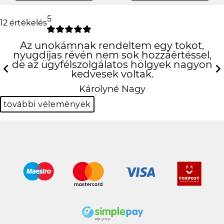
5
12 értékelés
Az unokámnak rendeltem egy tokot,
nyugdíjas révén nem sok hozzáértéssel,
de az ügyfélszolgálatos hölgyek nagyon
kedvesek voltak.
Previous
N
Károlyné Nagy
további vélemények