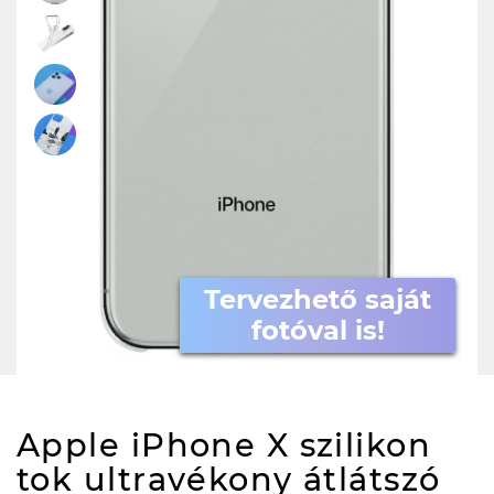
Tervezhető saját
fotóval is!
Apple iPhone X szilikon
tok ultravékony átlátszó