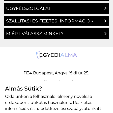
ÜGYFÉLSZOLGÁLAT
SZÁLLÍTÁSI ÉS FIZETÉSI INFORMÁCIÓK
MIÉRT VÁLASSZ MINKET?
1134 Budapest, Angyalföldi út 25.
info@egyedialma.hu
Almás Sütik?
Oldalunkon a felhasználói élmény növelése
1134 Budapest, Angyalföldi út 25.
érdekében sütiket is használunk. Részletes
info@egyedialma.hu
információk és az adatkezelési szabályzatunk
itt