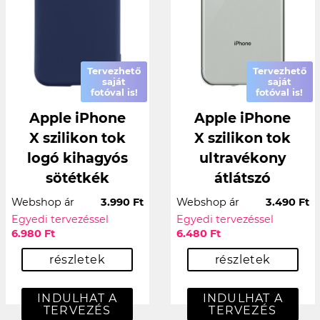
Tervezhető
Tervezhető
saját
saját
fotóval is!
fotóval is!
Apple iPhone
Apple iPhone
X szilikon tok
X szilikon tok
logó kihagyós
ultravékony
sötétkék
átlátszó
Webshop ár
3.990 Ft
Webshop ár
3.490 Ft
Egyedi tervezéssel
Egyedi tervezéssel
6.980 Ft
6.480 Ft
részletek
részletek
INDULHAT A
INDULHAT A
TERVEZÉS
TERVEZÉS