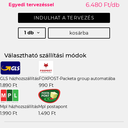
6.480 Ft/db
Egyedi tervezéssel
INDULHAT A TERVEZÉS
1 db
kosárba
Választható szállítási módok
GLS házhozszállítás
FOXPOST-Packeta group automatába
1.890 Ft
990 Ft
Mpl házhozszállítás
Mpl postapont
1.990 Ft
1.490 Ft