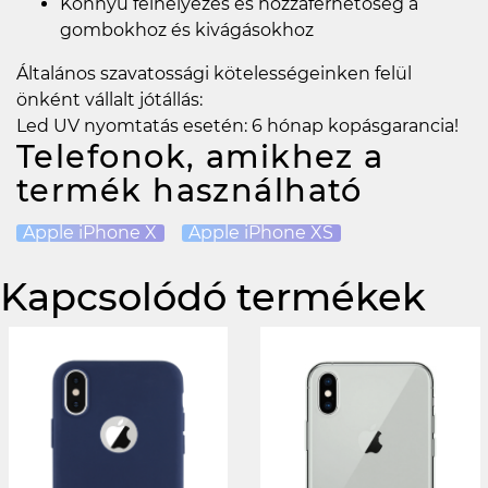
Könnyű felhelyezés és hozzáférhetőség a
gombokhoz és kivágásokhoz
Általános szavatossági kötelességeinken felül
önként vállalt jótállás:
Led UV nyomtatás esetén: 6 hónap kopásgarancia!
Telefonok, amikhez a
termék használható
Apple iPhone X
Apple iPhone XS
Kapcsolódó termékek