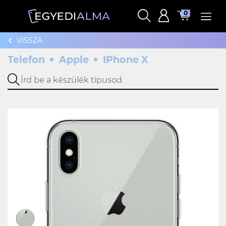
0
VISSZA
Telefon
Apple
IPhone X