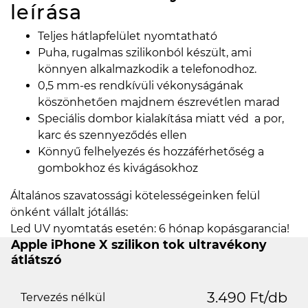
leírása
Teljes hátlapfelület nyomtatható
Puha, rugalmas szilikonból készült, ami
könnyen alkalmazkodik a telefonodhoz.
0,5 mm-es rendkívüli vékonyságának
köszönhetően majdnem észrevétlen marad
Speciális dombor kialakítása miatt véd a por,
karc és szennyeződés ellen
Könnyű felhelyezés és hozzáférhetőség a
gombokhoz és kivágásokhoz
Általános szavatossági kötelességeinken felül
önként vállalt jótállás:
Led UV nyomtatás esetén: 6 hónap kopásgarancia!
Apple iPhone X szilikon tok ultravékony
átlátszó
3.490 Ft/db
Tervezés nélkül