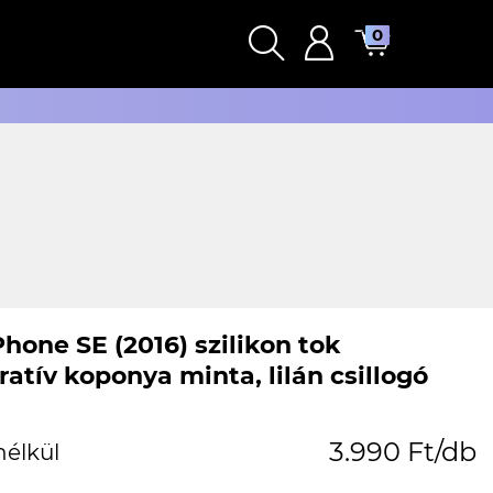
0
hone SE (2016) szilikon tok
atív koponya minta, lilán csillogó
3.990 Ft/db
nélkül