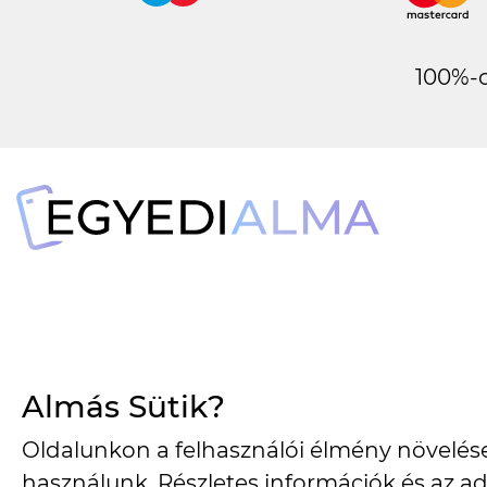
100%-o
Almás Sütik?
1134 Budapest, Angyalföldi út 25.
Oldalunkon a felhasználói élmény növelése
használunk. Részletes információk és az ad