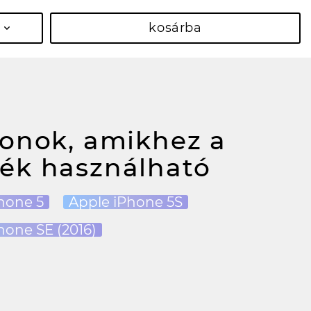
kosárba
fonok, amikhez a
ék használható
hone 5
Apple iPhone 5S
hone SE (2016)