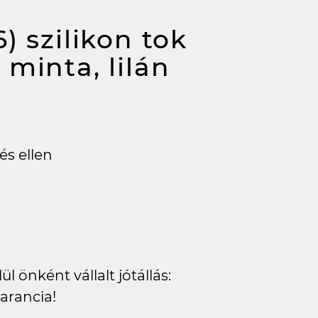
) szilikon tok
minta, lilán
és ellen
l önként vállalt jótállás:
arancia!