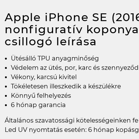
Apple iPhone SE (2016
nonfiguratív koponya 
csillogó
leírása
Ütésálló TPU anyagminőség
Védelem az ütés, por, karc és szennyeződ
Vékony, karcsú kivitel
Tökéletesen illeszkedik a készülékre
Könnyű felhelyezés
6 hónap garancia
Általános szavatossági kötelességeinken felü
Led UV nyomtatás esetén: 6 hónap kopásg