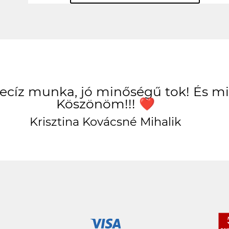
Precíz munka, jó minőségű tok! És 
Köszönöm!!! ❤️
Krisztina Kovácsné Mihalik