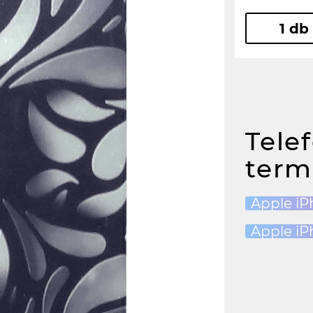
1 db
Tele
term
Apple iP
Apple iP