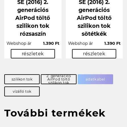
SE (2016) 2.
SE (2016) 2.
generációs
generációs
AirPod töltő
AirPod töltő
szilikon tok
szilikon tok
rózsaszín
sötétkék
Webshop ár
1.390 Ft
Webshop ár
1.390 Ft
részletek
részletek
2. generációs
szilikon tok
AirPod töltő
adatkábel
szilikon tok
vízálló tok
További termékek