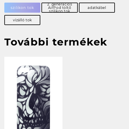
2. generációs
szilikon tok
AirPod töltő
adatkábel
szilikon tok
vízálló tok
További termékek