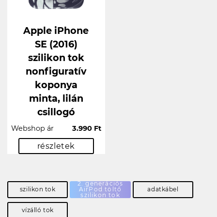
Apple iPhone
SE (2016)
szilikon tok
nonfiguratív
koponya
minta, lilán
csillogó
Webshop ár
3.990 Ft
részletek
2. generációs
szilikon tok
AirPod töltő
adatkábel
szilikon tok
vízálló tok