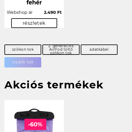
fehér
Webshop ár
2.490 Ft
részletek
2. generációs
szilikon tok
AirPod töltő
adatkábel
szilikon tok
vízálló tok
Akciós termékek
-60%