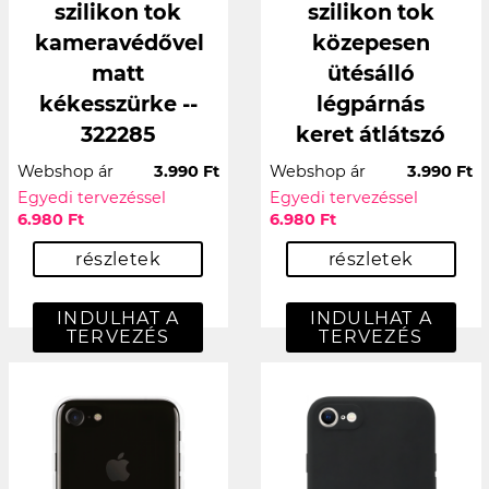
szilikon tok
szilikon tok
kameravédővel
közepesen
matt
ütésálló
kékesszürke --
légpárnás
322285
keret átlátszó
Webshop ár
3.990 Ft
Webshop ár
3.990 Ft
Egyedi tervezéssel
Egyedi tervezéssel
6.980 Ft
6.980 Ft
részletek
részletek
INDULHAT A
INDULHAT A
TERVEZÉS
TERVEZÉS