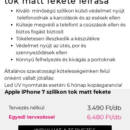
tok matt fekete
leírása
Kíváló minőségű szilikon külső védelmet nyújt
telefonodnak a karcolások és az esések ellen
Külseje megvédi a telefont a csúszások ellen és
biztos fogást biztosít
Tökéletesen illeszkedik a készülékre
Védelmet nyújt az ütés, por és
szennyeződések ellen
Könnyű felhelyezés és kivágás a portoknak
Általános szavatossági kötelességeinken felül
önként vállalt jótállás:
Led UV nyomtatás esetén: 6 hónap kopásgarancia!
Apple iPhone 7 szilikon tok matt fekete
3.490 Ft/db
Tervezés nélkül
6.480 Ft/db
Egyedi tervezéssel