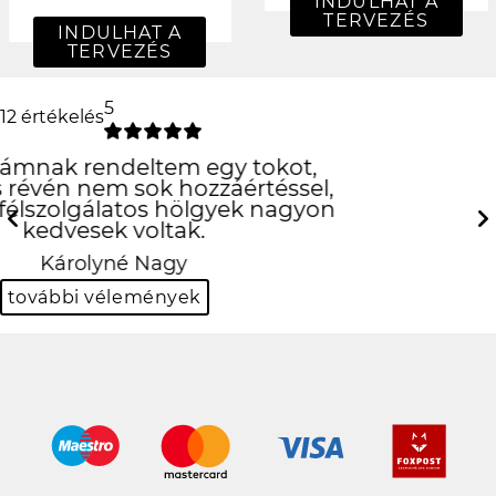
INDULHAT A
TERVEZÉS
INDULHAT A
TERVEZÉS
5
12 értékelés
csúcs lett
köszi!
Previous
Next
Viktor Kovács
további vélemények