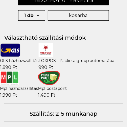
INDULHAT A TERVEZÉS
1 db
kosárba
Választható szállítási módok
GLS házhozszállítás
FOXPOST-Packeta group automatába
1.890 Ft
990 Ft
Mpl házhozszállítás
Mpl postapont
1.990 Ft
1.490 Ft
Szállítás: 2-5 munkanap