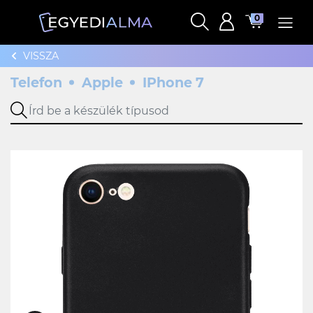
0
VISSZA
Telefon
Apple
IPhone 7