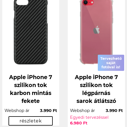
Tervezhető
saját
fotóval is!
Apple iPhone 7
Apple iPhone 7
szilikon tok
szilikon tok
karbon mintás
légpárnás
fekete
sarok átlátszó
Webshop ár
3.990 Ft
Webshop ár
3.990 Ft
Egyedi tervezéssel
részletek
6.980 Ft