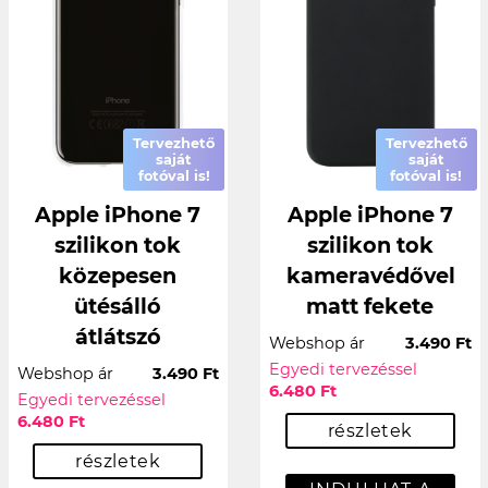
Tervezhető
Tervezhető
saját
saját
fotóval is!
fotóval is!
Apple iPhone 7
Apple iPhone 7
szilikon tok
szilikon tok
közepesen
kameravédővel
ütésálló
matt fekete
átlátszó
Webshop ár
3.490 Ft
Egyedi tervezéssel
Webshop ár
3.490 Ft
6.480 Ft
Egyedi tervezéssel
6.480 Ft
részletek
részletek