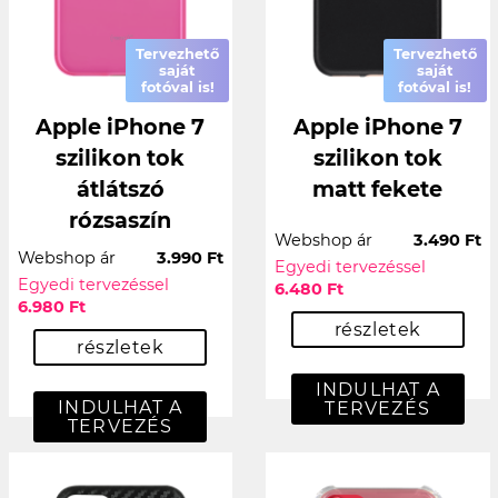
Tervezhető
Tervezhető
saját
saját
fotóval is!
fotóval is!
Apple iPhone 7
Apple iPhone 7
szilikon tok
szilikon tok
átlátszó
matt fekete
rózsaszín
Webshop ár
3.490 Ft
Webshop ár
3.990 Ft
Egyedi tervezéssel
Egyedi tervezéssel
6.480 Ft
6.980 Ft
részletek
részletek
INDULHAT A
INDULHAT A
TERVEZÉS
TERVEZÉS