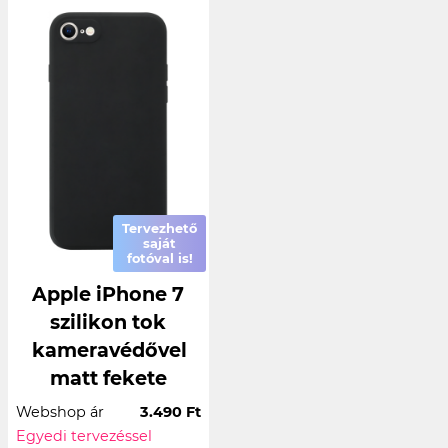
Tervezhető
saját
fotóval is!
Apple iPhone 7
szilikon tok
kameravédővel
matt fekete
Webshop ár
3.490 Ft
Egyedi tervezéssel