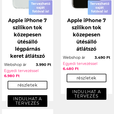
Tervezhető
Tervezhető
saját
saját
fotóval is!
fotóval is!
Apple iPhone 7
Apple iPhone 7
szilikon tok
szilikon tok
közepesen
közepesen
ütésálló
ütésálló
légpárnás
átlátszó
keret átlátszó
Webshop ár
3.490 Ft
Egyedi tervezéssel
Webshop ár
3.990 Ft
6.480 Ft
Egyedi tervezéssel
6.980 Ft
részletek
részletek
INDULHAT A
TERVEZÉS
INDULHAT A
TERVEZÉS