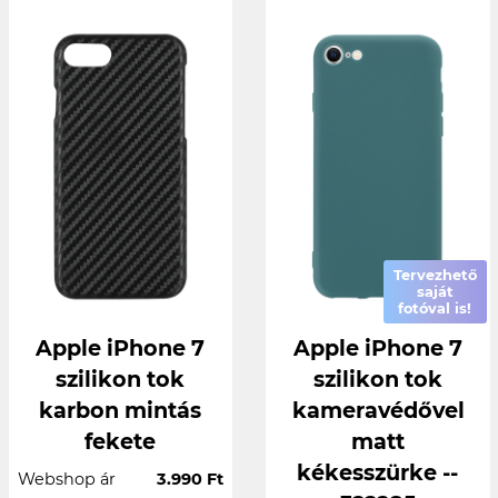
Tervezhető
saját
fotóval is!
Apple iPhone 7
Apple iPhone 7
szilikon tok
szilikon tok
karbon mintás
kameravédővel
fekete
matt
kékesszürke --
Webshop ár
3.990 Ft