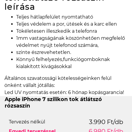
leírása
Teljes hátlapfelület nyomtatható
Teljes védelem a por, ütések és a karc ellen
Tökéletesen illeszkedik a telefonra
1mm vastagságának köszönhetően megfelelő
védelmet nyújt telefonod számára,
szinte észrevehetetlen.
Könnyű felhelyezés,funkciógomboknak
kialakított kivágásokkal
Általános szavatossági kötelességeinken felül
önként vállalt jótállás:
Led UV nyomtatás esetén: 6 hónap kopásgarancia!
Apple iPhone 7 szilikon tok átlátszó
rózsaszín
3.990 Ft/db
Tervezés nélkül
6.980 Ft/db
Egyedi tervezéssel