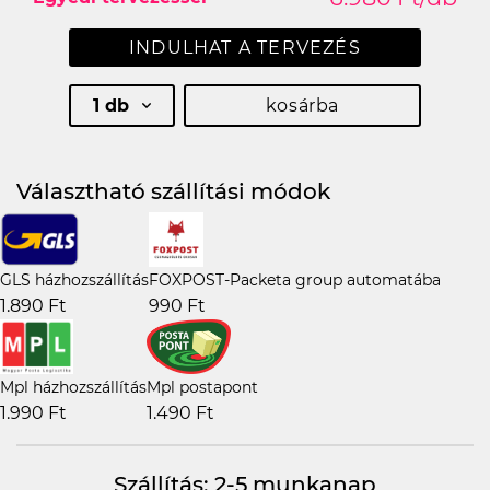
INDULHAT A TERVEZÉS
1 db
kosárba
Választható szállítási módok
GLS házhozszállítás
FOXPOST-Packeta group automatába
1.890 Ft
990 Ft
Mpl házhozszállítás
Mpl postapont
1.990 Ft
1.490 Ft
Szállítás: 2-5 munkanap