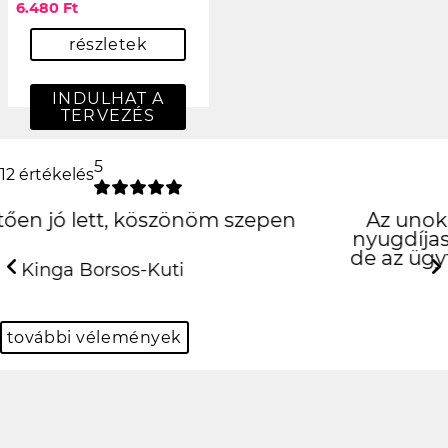
6.480 Ft
részletek
INDULHAT A
TERVEZÉS
5
12 értékelés
Az unokámnak rendeltem egy tokot,
nyugdíjas révén nem sok hozzáértéssel,
de az ügyfélszolgálatos hölgyek nagyon
kedvesek voltak.
Previous
N
Károlyné Nagy
további vélemények