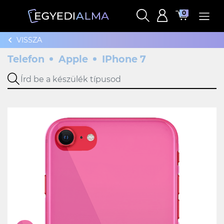
0
VISSZA
Telefon
Apple
IPhone 7