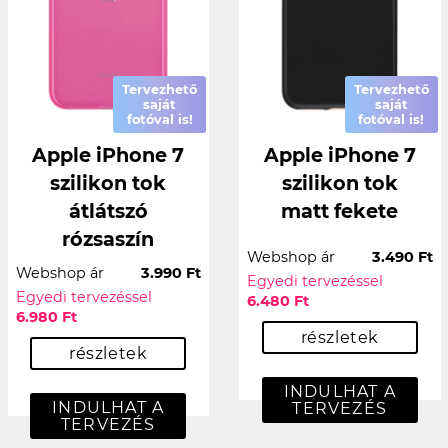
Tervezhető
Tervezhető
saját
saját
fotóval is!
fotóval is!
Apple iPhone 7
Apple iPhone 7
szilikon tok
szilikon tok
átlátszó
matt fekete
rózsaszín
Webshop ár
3.490 Ft
Webshop ár
3.990 Ft
Egyedi tervezéssel
Egyedi tervezéssel
6.480 Ft
6.980 Ft
részletek
részletek
INDULHAT A
INDULHAT A
TERVEZÉS
TERVEZÉS