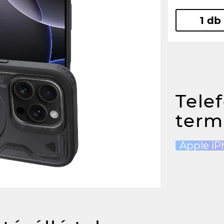
1 db
Tele
term
Apple iP