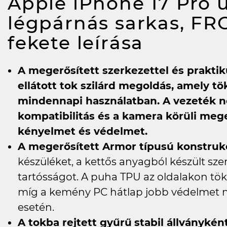
Apple iPhone 17 Pro ü
légpárnás sarkas, F
fekete
leírása
A megerősített szerkezettel és praktik
ellátott tok szilárd megoldás, amely t
mindennapi használatban. A vezeték nél
kompatibilitás és a kamera körüli me
kényelmet és védelmet.
A megerősített Armor típusú konstruk
készüléket, a kettős anyagból készült sze
tartósságot. A puha TPU az oldalakon tök
míg a kemény PC hátlap jobb védelmet ny
esetén.
A tokba rejtett gyűrű
stabil állványkén