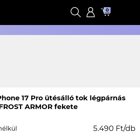
0
Phone 17 Pro ütésálló tok légpárnás
 FROST ARMOR fekete
5.490 Ft/db
nélkül