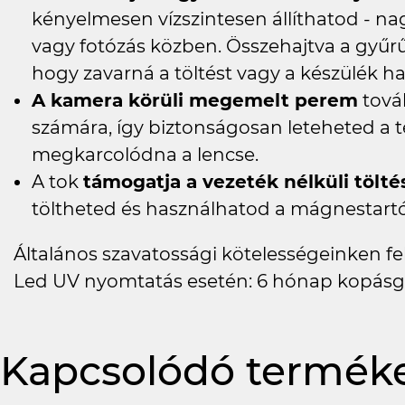
kényelmesen vízszintesen állíthatod - n
vagy fotózás közben. Összehajtva a gyűrű
hogy zavarná a töltést vagy a készülék ha
A kamera körüli megemelt perem
továb
számára, így biztonságosan leteheted a t
megkarcolódna a lencse.
A tok
támogatja a vezeték nélküli tölté
töltheted és használhatod a mágnestartó
Általános szavatossági kötelességeinken felü
Led UV nyomtatás esetén: 6 hónap kopásg
Kapcsolódó termék