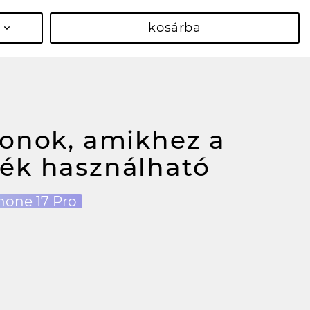
kosárba
fonok, amikhez a
ék használható
hone 17 Pro