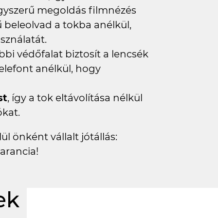
agyszerű megoldás filmnézés
 beleolvad a tokba anélkül,
sználatát.
bi védőfalat biztosít a lencsék
elefont anélkül, hogy
st
, így a tok eltávolítása nélkül
kat.
l önként vállalt jótállás:
arancia!
ek