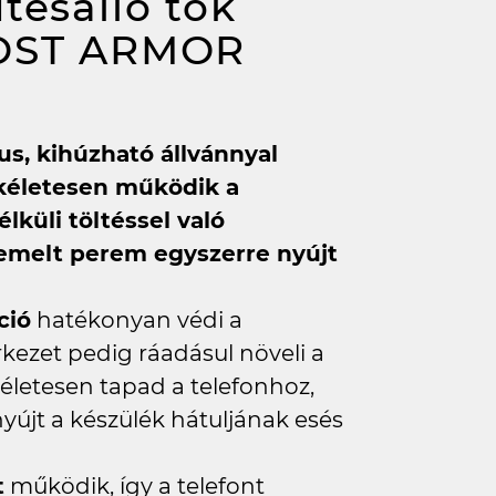
tésálló tok
ROST ARMOR
us, kihúzható állvánnyal
ökéletesen működik a
küli töltéssel való
gemelt perem egyszerre nyújt
ció
hatékonyan védi a
rkezet pedig ráadásul növeli a
életesen tapad a telefonhoz,
újt a készülék hátuljának esés
t
működik, így a telefont