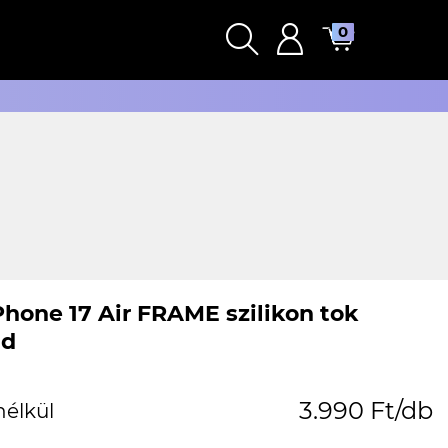
0
Phone 17 Air FRAME szilikon tok
ld
3.990 Ft/db
nélkül