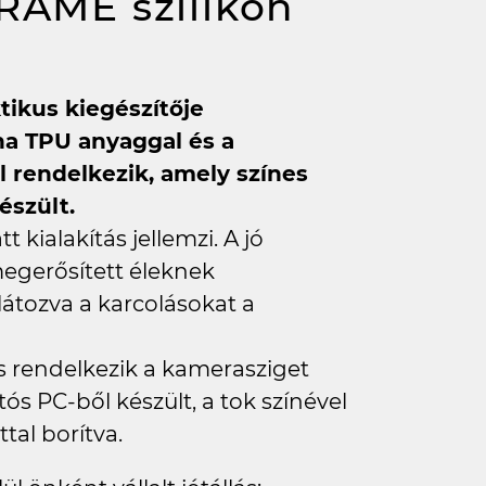
FRAME szilikon
tikus kiegészítője
ha TPU anyaggal és a
 rendelkezik, amely színes
észült.
 kialakítás jellemzi. A jó
egerősített éleknek
látozva a karcolásokat a
s rendelkezik a kamerasziget
ós PC-ből készült, a tok színével
al borítva.