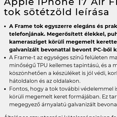
Apple iPhone 17 Air 
tok sötétzöld
leírása
A Frame tok egyszerre elegáns és prak
telefonjának. Megerősített élekkel, pu
kamerasziget körüli megemelt kerettel
galvanizált bevonattal bevont PC-ből k
A Frame-t az egységes színű felületen matt
minőségű TPU kellemes tapintású, és a m
köszönhetően a készüléket is jól védi, kor
hátoldalon és az oldalakon.
Fontos, hogy a tok további védelemmel i
körüli megemelt keret formájában. Ez tart
megegyező árnyalatú galvanizált bevonatt