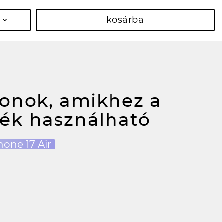
kosárba
fonok, amikhez a
ék használható
hone 17 Air