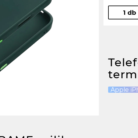
1 db
Tele
term
Apple iP