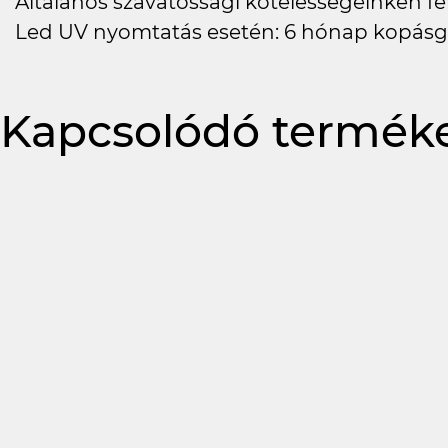
Általános szavatossági kötelességeinken felü
Led UV nyomtatás esetén: 6 hónap kopásg
Kapcsolódó termék