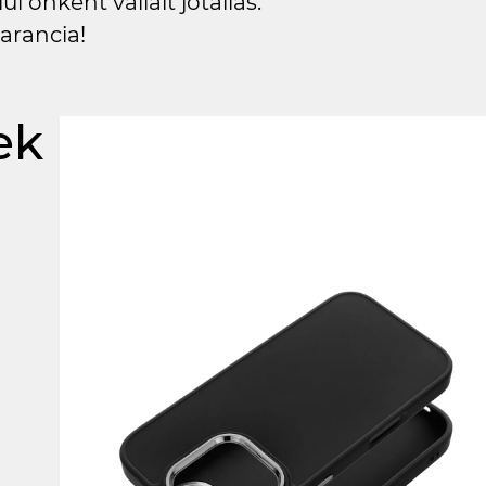
l önként vállalt jótállás:
arancia!
ek