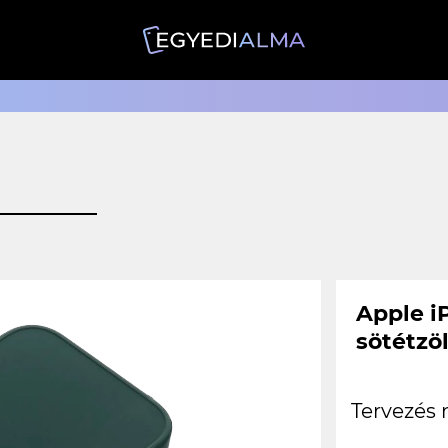
Apple i
sötétzö
Tervezés 