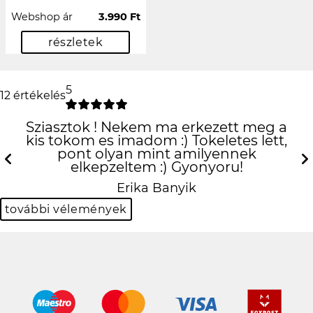
Webshop ár
3.990 Ft
részletek
5
12 értékelés
Sziasztok ! Nekem ma erkezett meg a
kis tokom es imadom :) Tokeletes lett,
pont olyan mint amilyennek
elkepzeltem :) Gyonyoru!
Previous
N
Erika Banyik
további vélemények