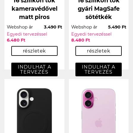
16 szilikon tok
16 szilikon tok
kameravédővel
gyári MagSafe
matt piros
sötétkék
Webshop ár
3.490 Ft
Webshop ár
5.490 Ft
Egyedi tervezéssel
Egyedi tervezéssel
6.480 Ft
8.480 Ft
részletek
részletek
INDULHAT A
INDULHAT A
TERVEZÉS
TERVEZÉS