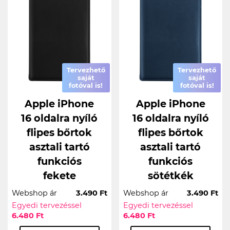
Tervezhető
Tervezhető
saját
saját
fotóval is!
fotóval is!
Apple iPhone
Apple iPhone
16 oldalra nyíló
16 oldalra nyíló
flipes bőrtok
flipes bőrtok
asztali tartó
asztali tartó
funkciós
funkciós
fekete
sötétkék
Webshop ár
3.490 Ft
Webshop ár
3.490 Ft
Egyedi tervezéssel
Egyedi tervezéssel
6.480 Ft
6.480 Ft