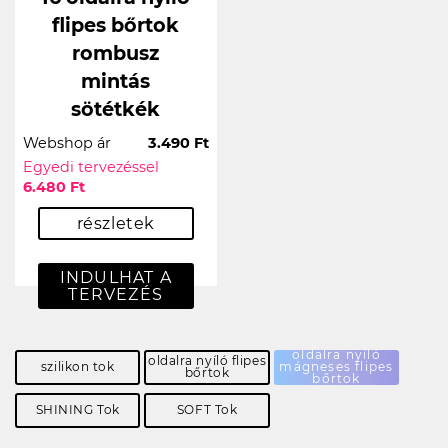
flipes bőrtok
rombusz
mintás
sötétkék
Webshop ár
3.490 Ft
Egyedi tervezéssel
6.480 Ft
részletek
INDULHAT A
TERVEZÉS
oldalra nyíló
oldalra nyíló flipes
szilikon tok
mágneses flipes
bőrtok
bőrtok
SHINING Tok
SOFT Tok