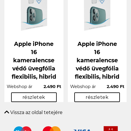
Apple iPhone
Apple iPhone
16
16
kameralencse
kameralencse
védő üvegfólia
védő üvegfólia
flexibilis, hibrid
flexibilis, hibrid
Webshop ár
2.490 Ft
Webshop ár
2.490 Ft
részletek
részletek
Vissza az oldal tetejére