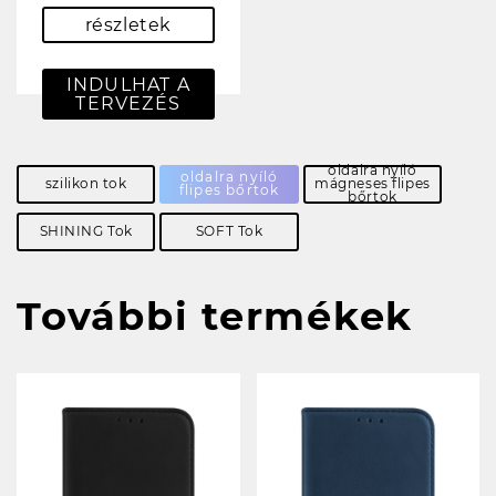
részletek
INDULHAT A
TERVEZÉS
oldalra nyíló
oldalra nyíló
szilikon tok
mágneses flipes
flipes bőrtok
bőrtok
SHINING Tok
SOFT Tok
További termékek