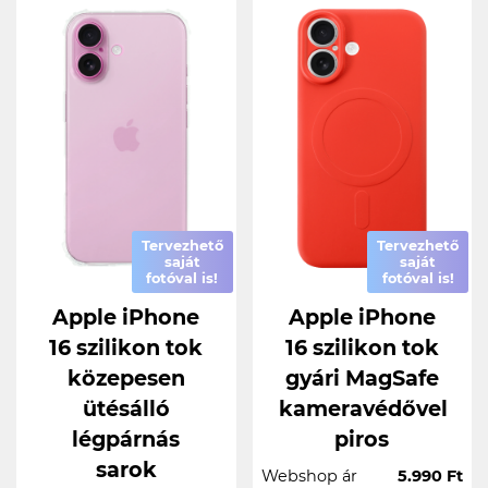
Tervezhető
Tervezhető
saját
saját
fotóval is!
fotóval is!
Apple iPhone
Apple iPhone
16 szilikon tok
16 szilikon tok
közepesen
gyári MagSafe
ütésálló
kameravédővel
légpárnás
piros
sarok
Webshop ár
5.990 Ft