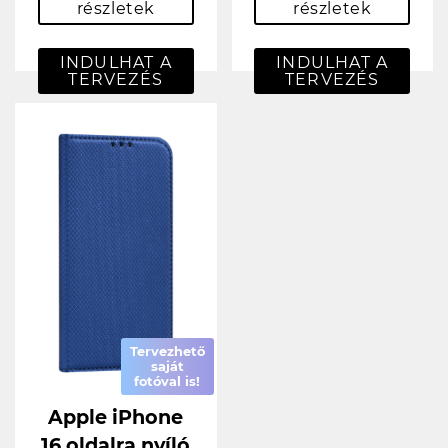
részletek
részletek
INDULHAT A
INDULHAT A
TERVEZÉS
TERVEZÉS
Tervezhető
saját
fotóval is!
Apple iPhone
16 oldalra nyíló