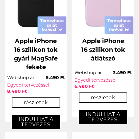
Tervezhető
Tervezhető
saját
saját
fotóval is!
fotóval is!
Apple iPhone
Apple iPhone
16 szilikon tok
16 szilikon tok
gyári MagSafe
átlátszó
fekete
Webshop ár
3.490 Ft
Webshop ár
5.490 Ft
Egyedi tervezéssel
Egyedi tervezéssel
6.480 Ft
8.480 Ft
részletek
részletek
INDULHAT A
INDULHAT A
TERVEZÉS
TERVEZÉS