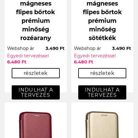
mágneses
mágneses
flipes bőrtok
flipes bőrtok
prémium
prémium
minőség
minőség
rozéarany
sötétkék
Webshop ár
3.490 Ft
Webshop ár
3.490 Ft
Egyedi tervezéssel
Egyedi tervezéssel
6.480 Ft
6.480 Ft
részletek
részletek
INDULHAT A
INDULHAT A
TERVEZÉS
TERVEZÉS