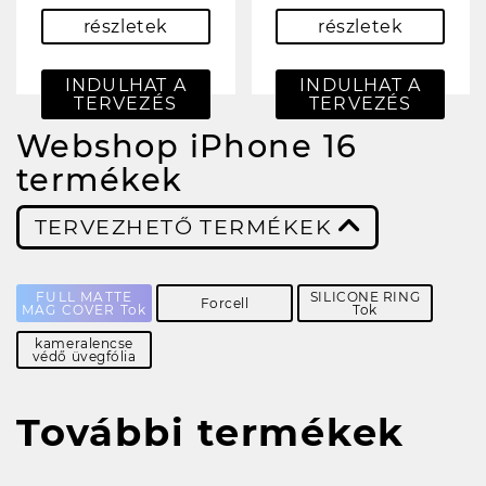
részletek
részletek
INDULHAT A
INDULHAT A
TERVEZÉS
TERVEZÉS
Webshop iPhone 16
termékek
TERVEZHETŐ TERMÉKEK
FULL MATTE
SILICONE RING
Forcell
MAG COVER Tok
Tok
kameralencse
védő üvegfólia
További termékek