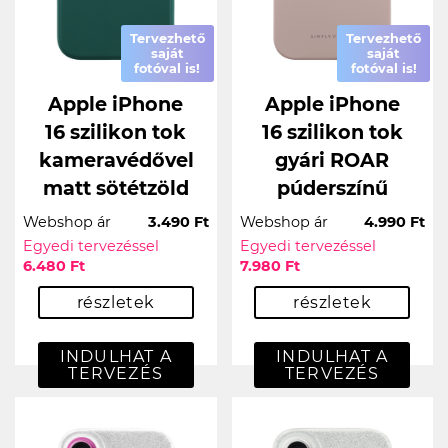
Tervezhető
Tervezhető
saját
saját
fotóval is!
fotóval is!
Apple iPhone
Apple iPhone
16 szilikon tok
16 szilikon tok
kameravédővel
gyári ROAR
matt sötétzöld
púderszínű
Webshop ár
3.490 Ft
Webshop ár
4.990 Ft
Egyedi tervezéssel
Egyedi tervezéssel
6.480 Ft
7.980 Ft
részletek
részletek
INDULHAT A
INDULHAT A
TERVEZÉS
TERVEZÉS