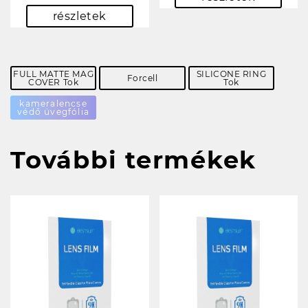
részletek
FULL MATTE MAG
SILICONE RING
Forcell
COVER Tok
Tok
kameralencse
védő üvegfólia
További termékek