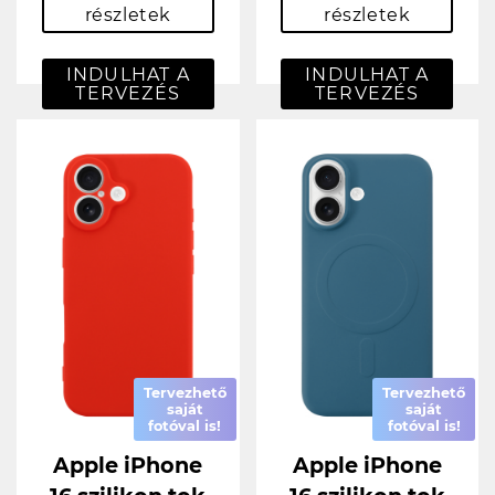
részletek
részletek
INDULHAT A
INDULHAT A
TERVEZÉS
TERVEZÉS
Tervezhető
Tervezhető
saját
saját
fotóval is!
fotóval is!
Apple iPhone
Apple iPhone