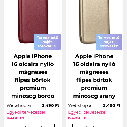
Tervezhető
Tervezhető
saját
saját
fotóval is!
fotóval is!
Apple iPhone
Apple iPhone
16 oldalra nyíló
16 oldalra nyíló
mágneses
mágneses
flipes bőrtok
flipes bőrtok
prémium
prémium
minőség bordó
minőség arany
Webshop ár
3.490 Ft
Webshop ár
3.490 Ft
Egyedi tervezéssel
Egyedi tervezéssel
6.480 Ft
6.480 Ft