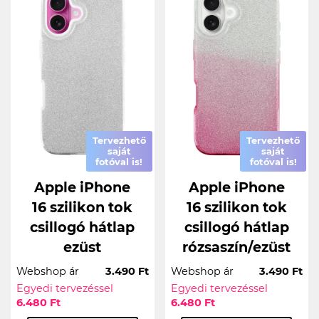
Tervezhető
Tervezhető
saját
saját
fotóval is!
fotóval is!
Apple iPhone
Apple iPhone
16 szilikon tok
16 szilikon tok
csillogó hátlap
csillogó hátlap
ezüst
rózsaszín/ezüst
Webshop ár
3.490 Ft
Webshop ár
3.490 Ft
Egyedi tervezéssel
Egyedi tervezéssel
6.480 Ft
6.480 Ft