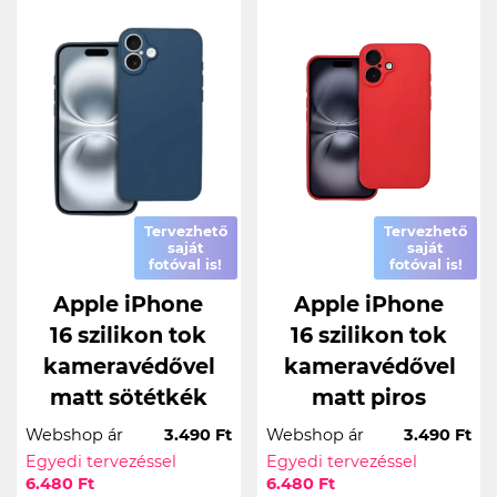
Tervezhető
Tervezhető
saját
saját
fotóval is!
fotóval is!
Apple iPhone
Apple iPhone
16 szilikon tok
16 szilikon tok
kameravédővel
kameravédővel
matt sötétkék
matt piros
Webshop ár
3.490 Ft
Webshop ár
3.490 Ft
Egyedi tervezéssel
Egyedi tervezéssel
6.480 Ft
6.480 Ft