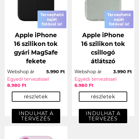
Tervezhető
Tervezhető
saját
saját
fotóval is!
fotóval is!
Apple iPhone
Apple iPhone
16 szilikon tok
16 szilikon tok
gyári MagSafe
csillogó
fekete
átlátszó
Webshop ár
5.990 Ft
Webshop ár
3.990 Ft
Egyedi tervezéssel
Egyedi tervezéssel
8.980 Ft
6.980 Ft
részletek
részletek
INDULHAT A
INDULHAT A
TERVEZÉS
TERVEZÉS