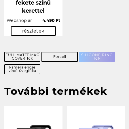
fekete színű
kerettel
Webshop ár
4.490 Ft
részletek
FULL MATTE MAG
SILICONE RING
Forcell
COVER Tok
Tok
kameralencse
védő üvegfólia
További termékek