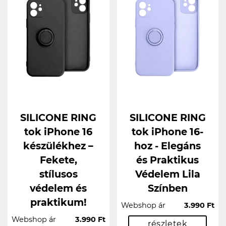
SILICONE RING
SILICONE RING
tok iPhone 16
tok iPhone 16-
készülékhez –
hoz - Elegáns
Fekete,
és Praktikus
stílusos
Védelem Lila
védelem és
Színben
praktikum!
Webshop ár
3.990 Ft
Webshop ár
3.990 Ft
részletek