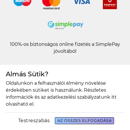
100%-os biztonságos online fizetés a SimplePay
jóvoltából
Almás Sütik?
Értesülj akcióinkról
Oldalunkon a felhasználói élmény növelése
elsőként
érdekében sütiket is használunk. Részletes
információk és az adatkezelési szabályzatunk
itt
Becenév
olvasható el.
Testreszabás
AZ ÖSSZES ELFOGADÁSA
E-mail cím*