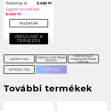
Webshop ár
3.490 Ft
Egyedi tervezéssel
6.480 Ft
részletek
INDULHAT A
TERVEZÉS
oldalra nyíló
oldalra nyíló flipes
szilikon tok
mágneses flipes
bőrtok
bőrtok
SHINING Tok
SOFT Tok
További termékek