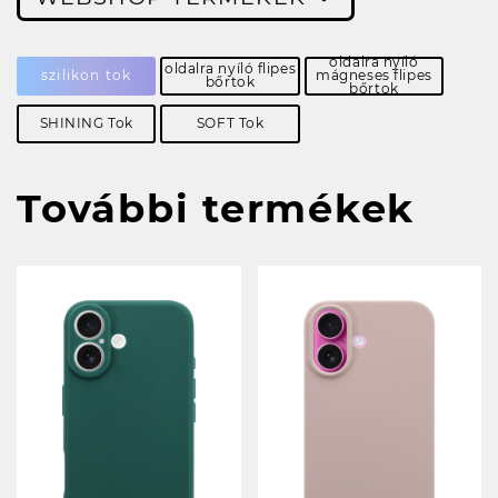
oldalra nyíló
oldalra nyíló flipes
szilikon tok
mágneses flipes
bőrtok
bőrtok
SHINING Tok
SOFT Tok
További termékek