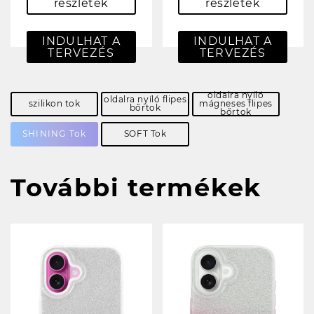
részletek
részletek
INDULHAT A
INDULHAT A
TERVEZÉS
TERVEZÉS
oldalra nyíló
oldalra nyíló flipes
szilikon tok
mágneses flipes
bőrtok
bőrtok
SHINING Tok
SOFT Tok
További termékek