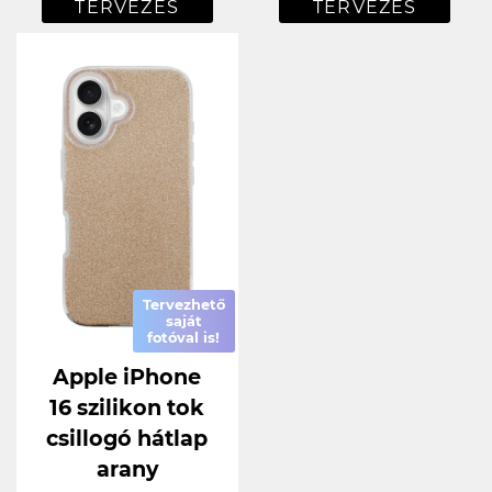
TERVEZÉS
TERVEZÉS
Tervezhető
saját
fotóval is!
Apple iPhone
16 szilikon tok
csillogó hátlap
arany