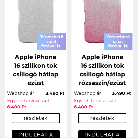
Tervezhető
Tervezhető
saját
saját
fotóval is!
fotóval is!
Apple iPhone
Apple iPhone
16 szilikon tok
16 szilikon tok
csillogó hátlap
csillogó hátlap
ezüst
rózsaszín/ezüst
Webshop ár
3.490 Ft
Webshop ár
3.490 Ft
Egyedi tervezéssel
Egyedi tervezéssel
6.480 Ft
6.480 Ft
részletek
részletek
INDULHAT A
INDULHAT A