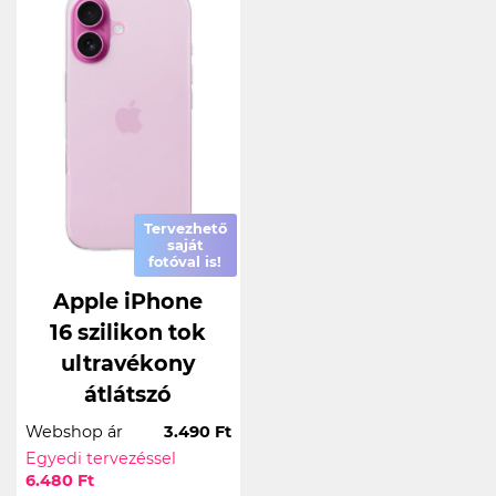
Tervezhető
saját
fotóval is!
Apple iPhone
16 szilikon tok
ultravékony
átlátszó
Webshop ár
3.490 Ft
Egyedi tervezéssel
6.480 Ft