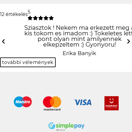
5
12 értékelés
Sziasztok ! Nekem ma erkezett meg a
kis tokom es imadom :) Tokeletes lett,
pont olyan mint amilyennek
elkepzeltem :) Gyonyoru!
Previous
N
Erika Banyik
további vélemények