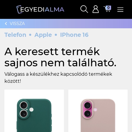
0
VISSZA
Telefon
Apple
IPhone 16
A keresett termék
sajnos nem található.
Válogass a készülékhez kapcsolódó termékek
között!