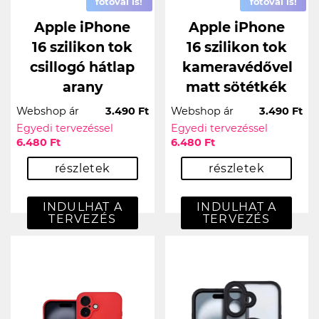
fotóval is!
fotóval is!
Apple iPhone
Apple iPhone
16 szilikon tok
16 szilikon tok
csillogó hátlap
kameravédővel
arany
matt sötétkék
Webshop ár
3.490 Ft
Webshop ár
3.490 Ft
Egyedi tervezéssel
Egyedi tervezéssel
6.480 Ft
6.480 Ft
részletek
részletek
INDULHAT A
INDULHAT A
TERVEZÉS
TERVEZÉS