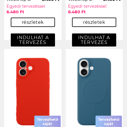
Egyedi tervezéssel
Egyedi tervezéssel
6.480 Ft
6.480 Ft
részletek
részletek
INDULHAT A
INDULHAT A
TERVEZÉS
TERVEZÉS
Tervezhető
Tervezhető
saját
saját