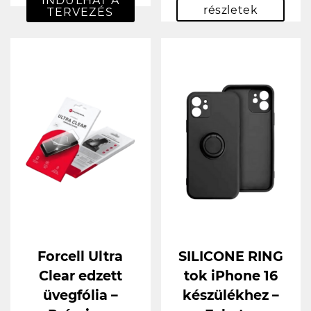
INDULHAT A
részletek
TERVEZÉS
Forcell Ultra
SILICONE RING
Clear edzett
tok iPhone 16
üvegfólia –
készülékhez –