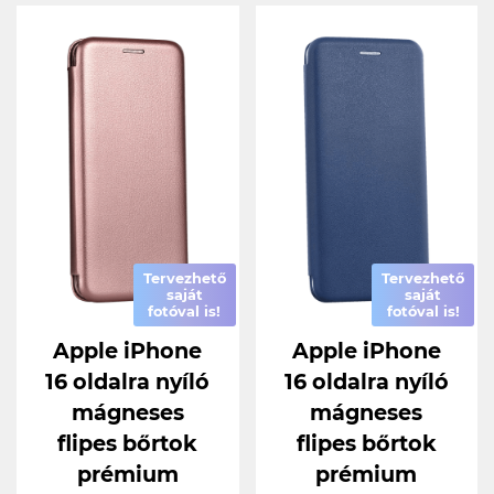
Tervezhető
Tervezhető
saját
saját
fotóval is!
fotóval is!
Apple iPhone
Apple iPhone
16 oldalra nyíló
16 oldalra nyíló
mágneses
mágneses
flipes bőrtok
flipes bőrtok
prémium
prémium