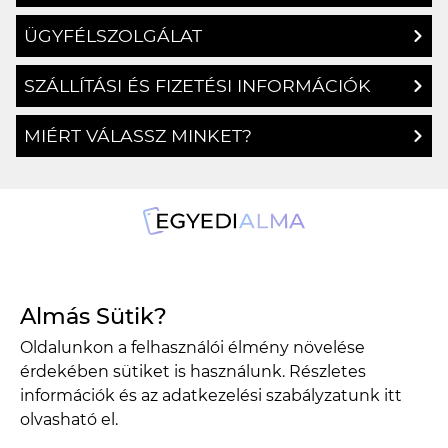
ÜGYFÉLSZOLGÁLAT
SZÁLLÍTÁSI ÉS FIZETÉSI INFORMÁCIÓK
MIÉRT VÁLASSZ MINKET?
1134 Budapest, Angyalföldi út 25.
Almás Sütik?
info@egyedialma.hu
Oldalunkon a felhasználói élmény növelése
érdekében sütiket is használunk. Részletes
1134 Budapest, Angyalföldi út 25.
információk és az adatkezelési szabályzatunk
itt
olvasható el.
info@egyedialma.hu