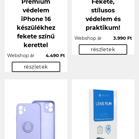
Prémium
Fekete,
védelem
stílusos
iPhone 16
védelem és
készülékhez
praktikum!
fekete színű
Webshop ár
3.990 Ft
kerettel
részletek
Webshop ár
4.490 Ft
részletek