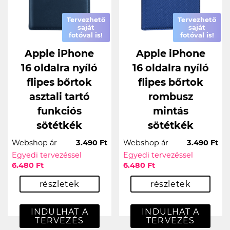
Tervezhető
Tervezhető
saját
saját
fotóval is!
fotóval is!
Apple iPhone
Apple iPhone
16 oldalra nyíló
16 oldalra nyíló
flipes bőrtok
flipes bőrtok
asztali tartó
rombusz
funkciós
mintás
sötétkék
sötétkék
Webshop ár
3.490 Ft
Webshop ár
3.490 Ft
Egyedi tervezéssel
Egyedi tervezéssel
6.480 Ft
6.480 Ft
részletek
részletek
INDULHAT A
INDULHAT A
TERVEZÉS
TERVEZÉS