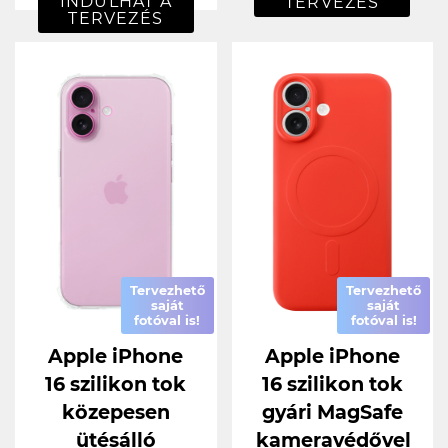
INDULHAT A
TERVEZÉS
TERVEZÉS
Tervezhető
Tervezhető
saját
saját
fotóval is!
fotóval is!
Apple iPhone
Apple iPhone
16 szilikon tok
16 szilikon tok
közepesen
gyári MagSafe
ütésálló
kameravédővel