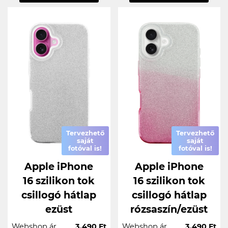
Tervezhető
Tervezhető
saját
saját
fotóval is!
fotóval is!
Apple iPhone
Apple iPhone
16 szilikon tok
16 szilikon tok
csillogó hátlap
csillogó hátlap
ezüst
rózsaszín/ezüst
Webshop ár
3.490 Ft
Webshop ár
3.490 Ft