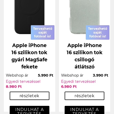
Tervezhető
Tervezhető
saját
saját
fotóval is!
fotóval is!
Apple iPhone
Apple iPhone
16 szilikon tok
16 szilikon tok
gyári MagSafe
csillogó
fekete
átlátszó
Webshop ár
5.990 Ft
Webshop ár
3.990 Ft
Egyedi tervezéssel
Egyedi tervezéssel
8.980 Ft
6.980 Ft
részletek
részletek
INDULHAT A
INDULHAT A
TERVEZÉS
TERVEZÉS