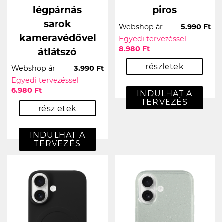
légpárnás
piros
sarok
Webshop ár
5.990 Ft
kameravédővel
Egyedi tervezéssel
8.980 Ft
átlátszó
részletek
Webshop ár
3.990 Ft
Egyedi tervezéssel
6.980 Ft
INDULHAT A
TERVEZÉS
részletek
INDULHAT A
TERVEZÉS