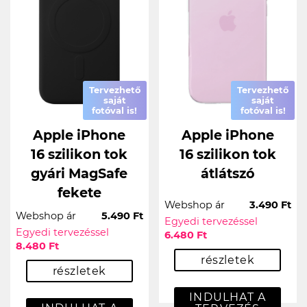
Tervezhető
Tervezhető
saját
saját
fotóval is!
fotóval is!
Apple iPhone
Apple iPhone
16 szilikon tok
16 szilikon tok
gyári MagSafe
átlátszó
fekete
Webshop ár
3.490 Ft
Webshop ár
5.490 Ft
Egyedi tervezéssel
Egyedi tervezéssel
6.480 Ft
8.480 Ft
részletek
részletek
INDULHAT A