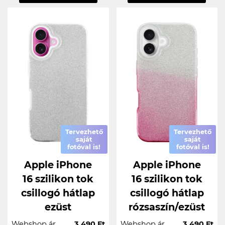
Tervezhető
Tervezhető
saját
saját
fotóval is!
fotóval is!
Apple iPhone
Apple iPhone
16 szilikon tok
16 szilikon tok
csillogó hátlap
csillogó hátlap
ezüst
rózsaszín/ezüst
Webshop ár
3.490 Ft
Webshop ár
3.490 Ft