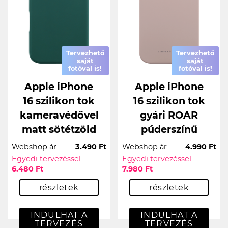
Tervezhető
Tervezhető
saját
saját
fotóval is!
fotóval is!
Apple iPhone
Apple iPhone
16 szilikon tok
16 szilikon tok
kameravédővel
gyári ROAR
matt sötétzöld
púderszínű
Webshop ár
3.490 Ft
Webshop ár
4.990 Ft
Egyedi tervezéssel
Egyedi tervezéssel
6.480 Ft
7.980 Ft
részletek
részletek
INDULHAT A
INDULHAT A
TERVEZÉS
TERVEZÉS