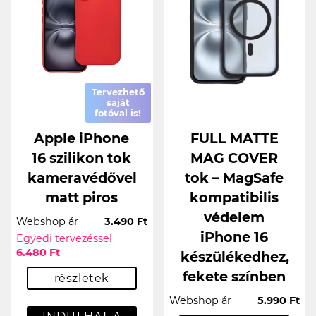
Tervezhető
saját
fotóval is!
Apple iPhone
FULL MATTE
16 szilikon tok
MAG COVER
kameravédővel
tok – MagSafe
matt piros
kompatibilis
védelem
Webshop ár
3.490 Ft
iPhone 16
Egyedi tervezéssel
6.480 Ft
készülékedhez,
fekete színben
részletek
Webshop ár
5.990 Ft