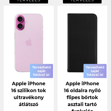
Tervezhető
Tervezhető
saját
saját
fotóval is!
fotóval is!
Apple iPhone
Apple iPhone
16 szilikon tok
16 oldalra nyíló
ultravékony
flipes bőrtok
átlátszó
asztali tartó