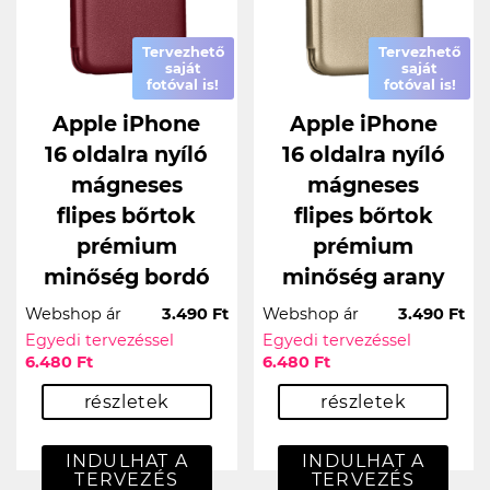
Tervezhető
Tervezhető
saját
saját
fotóval is!
fotóval is!
Apple iPhone
Apple iPhone
16 oldalra nyíló
16 oldalra nyíló
mágneses
mágneses
flipes bőrtok
flipes bőrtok
prémium
prémium
minőség bordó
minőség arany
Webshop ár
3.490 Ft
Webshop ár
3.490 Ft
Egyedi tervezéssel
Egyedi tervezéssel
6.480 Ft
6.480 Ft
részletek
részletek
INDULHAT A
INDULHAT A
TERVEZÉS
TERVEZÉS