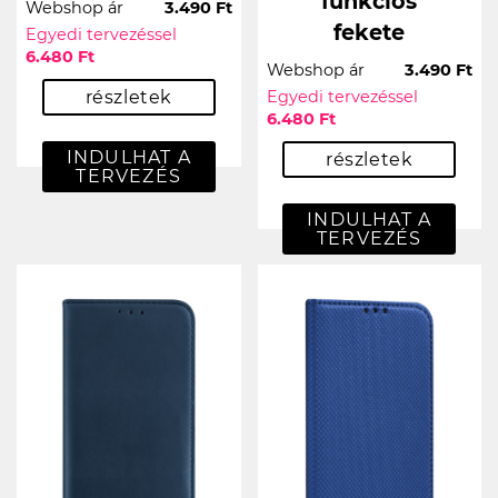
funkciós
Webshop ár
3.490 Ft
fekete
Egyedi tervezéssel
6.480 Ft
Webshop ár
3.490 Ft
részletek
Egyedi tervezéssel
6.480 Ft
INDULHAT A
részletek
TERVEZÉS
INDULHAT A
TERVEZÉS