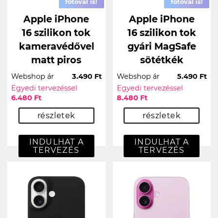
fotóval is!
fotóval is!
Apple iPhone
Apple iPhone
16 szilikon tok
16 szilikon tok
kameravédővel
gyári MagSafe
matt piros
sötétkék
Webshop ár
3.490 Ft
Webshop ár
5.490 Ft
Egyedi tervezéssel
Egyedi tervezéssel
6.480 Ft
8.480 Ft
részletek
részletek
INDULHAT A
INDULHAT A
TERVEZÉS
TERVEZÉS