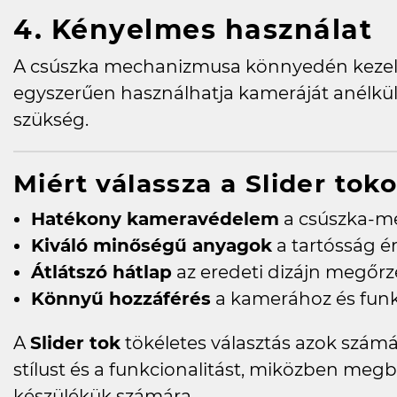
4. Kényelmes használat
A csúszka mechanizmusa könnyedén kezelh
egyszerűen használhatja kameráját anélkül,
szükség.
Miért válassza a Slider tok
Hatékony kameravédelem
a csúszka-m
Kiváló minőségű anyagok
a tartósság 
Átlátszó hátlap
az eredeti dizájn megőrz
Könnyű hozzáférés
a kamerához és fun
A
Slider tok
tökéletes választás azok számár
stílust és a funkcionalitást, miközben meg
készülékük számára.