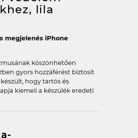
hez, lila
sos megjelenés iPhone
izmusának köszönhetően
ben gyors hozzáférést biztosít
észült, hogy tartós és
pja kiemeli a készülék eredeti
a-