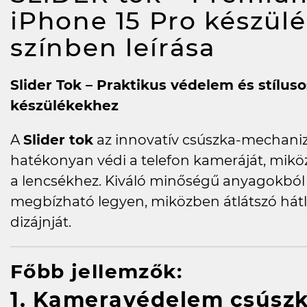
iPhone 15 Pro készülék
színben
leírása
Slider Tok – Praktikus védelem és stílu
készülékekhez
A
Slider tok
az innovatív csúszka-mechan
hatékonyan védi a telefon kameráját, miköz
a lencsékhez. Kiváló minőségű anyagokból k
megbízható legyen, miközben átlátszó hátla
dizájnját.
Főbb jellemzők:
1. Kameravédelem csúszk