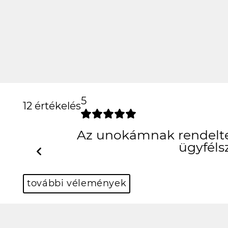
5
12 értékelés
Az unokámnak rendeltem
ügyféls
Previous
további vélemények