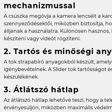
mechanizmussal
A csúszka megóvja a kamera lencséit a karc
szennyeződésektől, miközben biztosítja, h
álljanak a használatra. Különösen hasznos,
készíteni vagy videót rögzíteni.
2. Tartós és minőségi an
A tok strapabíró anyagokból készült, amel
igénybevételnek. A Slider tok tartósságot 
készülékének.
3. Átlátszó hátlap
Az átlátszó hátlap lehetővé teszi, hogy a tel
érvényesüljön, miközben maximális védelme