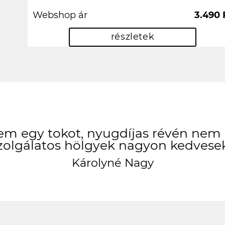
Webshop ár
3.490 
részletek
 egy tokot, nyugdíjas révén nem s
zolgálatos hölgyek nagyon kedvesek
Károlyné Nagy