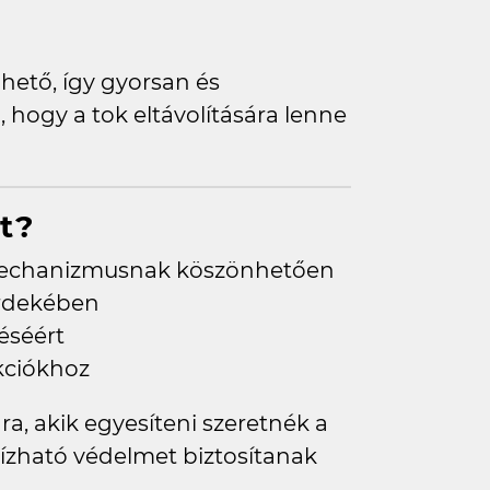
ető, így gyorsan és
 hogy a tok eltávolítására lenne
ot?
echanizmusnak köszönhetően
érdekében
éséért
kciókhoz
a, akik egyesíteni szeretnék a
bízható védelmet biztosítanak