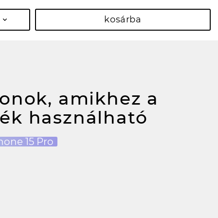
kosárba
fonok, amikhez a
ék használható
hone 15 Pro