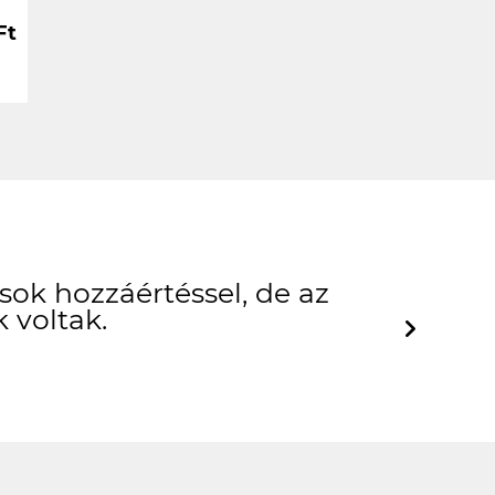
Ft
ok hozzáértéssel, de az
 voltak.
Next