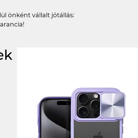
l önként vállalt jótállás:
arancia!
ek