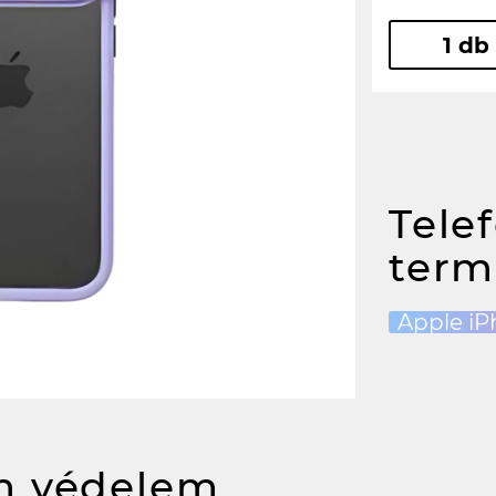
1 db
Tele
term
Apple iP
m védelem