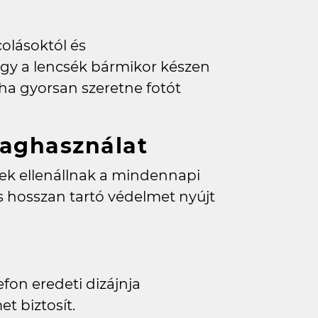
olásoktól és
ogy a lencsék bármikor készen
 ha gyorsan szeretne fotót
yaghasználat
yek ellenállnak a mindennapi
és hosszan tartó védelmet nyújt
efon eredeti dizájnja
t biztosít.