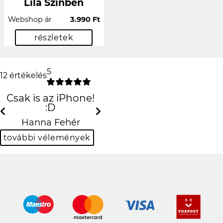
Lila Színben
Webshop ár
3.990 Ft
részletek
5
12 értékelés
Csak is az iPhone! :D
Previous
N
Hanna Fehér
további vélemények