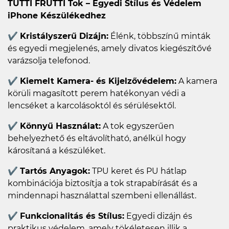
TUTTI FRUTTI Tok – Egyedi Stílus és Védelem
iPhone Készülékedhez
✔
Kristályszerű Dizájn:
Élénk, többszínű minták
és egyedi megjelenés, amely divatos kiegészítővé
varázsolja telefonod.
✔
Kiemelt Kamera- és Kijelzővédelem:
A kamera
körüli magasított perem hatékonyan védi a
lencséket a karcolásoktól és sérülésektől.
✔
Könnyű Használat:
A tok egyszerűen
behelyezhető és eltávolítható, anélkül hogy
károsítaná a készüléket.
✔
Tartós Anyagok:
TPU keret és PU hátlap
kombinációja biztosítja a tok strapabírását és a
mindennapi használattal szembeni ellenállást.
✔
Funkcionalitás és Stílus:
Egyedi dizájn és
praktikus védelem, amely tökéletesen illik a