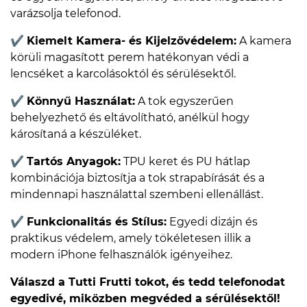
varázsolja telefonod.
✔
Kiemelt Kamera- és Kijelzővédelem:
A kamera
körüli magasított perem hatékonyan védi a
lencséket a karcolásoktól és sérülésektől.
✔
Könnyű Használat:
A tok egyszerűen
behelyezhető és eltávolítható, anélkül hogy
károsítaná a készüléket.
✔
Tartós Anyagok:
TPU keret és PU hátlap
kombinációja biztosítja a tok strapabírását és a
mindennapi használattal szembeni ellenállást.
✔
Funkcionalitás és Stílus:
Egyedi dizájn és
praktikus védelem, amely tökéletesen illik a
modern iPhone felhasználók igényeihez.
Válaszd a Tutti Frutti tokot, és tedd telefonodat
egyedivé, miközben megvéded a sérülésektől!