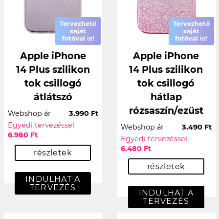
Tervezhető
Tervezhető
saját
saját
fotóval is!
fotóval is!
Apple iPhone
Apple iPhone
14 Plus szilikon
14 Plus szilikon
tok csillogó
tok csillogó
átlátszó
hátlap
rózsaszín/ezüst
Webshop ár
3.990 Ft
Egyedi tervezéssel
Webshop ár
3.490 Ft
6.980 Ft
Egyedi tervezéssel
6.480 Ft
részletek
részletek
INDULHAT A
TERVEZÉS
INDULHAT A
TERVEZÉS