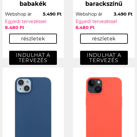
babakék
barackszínű
Webshop ár
5.490 Ft
Webshop ár
3.490 Ft
Egyedi tervezéssel
Egyedi tervezéssel
8.480 Ft
6.480 Ft
részletek
részletek
INDULHAT A
INDULHAT A
TERVEZÉS
TERVEZÉS