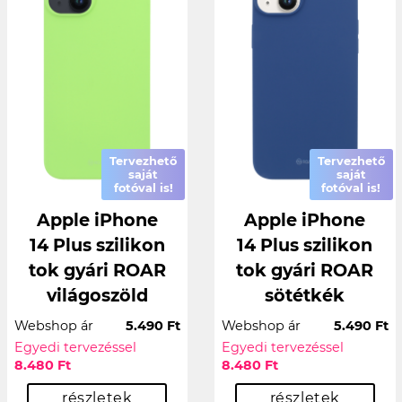
Tervezhető
Tervezhető
saját
saját
fotóval is!
fotóval is!
Apple iPhone
Apple iPhone
14 Plus szilikon
14 Plus szilikon
tok gyári ROAR
tok gyári ROAR
világoszöld
sötétkék
Webshop ár
5.490 Ft
Webshop ár
5.490 Ft
Egyedi tervezéssel
Egyedi tervezéssel
8.480 Ft
8.480 Ft
részletek
részletek