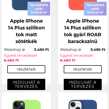
Tervezhető
Tervezhető
saját
saját
fotóval is!
fotóval is!
Apple iPhone
Apple iPhone
14 Plus szilikon
14 Plus szilikon
tok matt
tok gyári ROAR
sötétkék
barackszínű
Webshop ár
3.490 Ft
Webshop ár
5.490 Ft
Egyedi tervezéssel
Egyedi tervezéssel
6.480 Ft
8.480 Ft
részletek
részletek
INDULHAT A
INDULHAT A
TERVEZÉS
TERVEZÉS