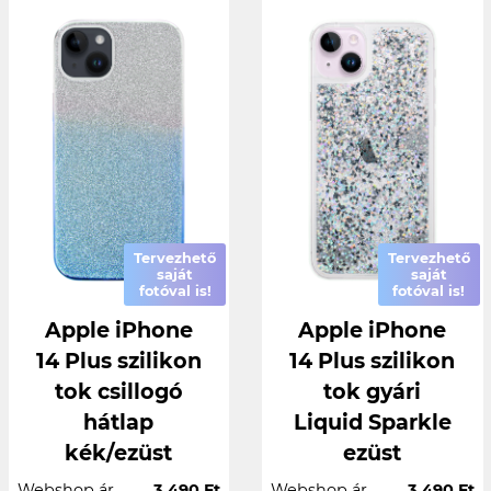
Tervezhető
Tervezhető
saját
saját
fotóval is!
fotóval is!
Apple iPhone
Apple iPhone
14 Plus szilikon
14 Plus szilikon
tok csillogó
tok gyári
hátlap
Liquid Sparkle
kék/ezüst
ezüst
Webshop ár
3.490 Ft
Webshop ár
3.490 Ft