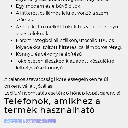
Egy modern és elbűvölő tok.
A flitteres, csillámos felület vonzó a szem
számára.
A szép külső mellett tökéletes védelmet nyújt
a készüléknek.
Három rétegből áll: szilikon, ütésálló TPU és
folyadékkal töltött flitteres, csillámporos réteg.
Könnyű és vékony felépítésű
Tökéletesen illeszkedik az adott készülékre,
felhelyezése könnyű.
Általános szavatossági kötelességeinken felül
önként vállalt jótállás:
Led UV nyomtatás esetén: 6 hónap kopásgarancia!
Telefonok, amikhez a
termék használható
Apple iPhone 14 Plus