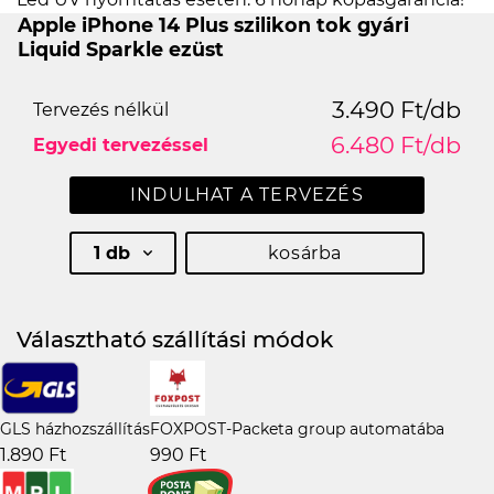
Apple iPhone 14 Plus szilikon tok gyári
Liquid Sparkle ezüst
3.490 Ft/db
Tervezés nélkül
6.480 Ft/db
Egyedi tervezéssel
INDULHAT A TERVEZÉS
1 db
kosárba
Választható szállítási módok
GLS házhozszállítás
FOXPOST-Packeta group automatába
1.890 Ft
990 Ft