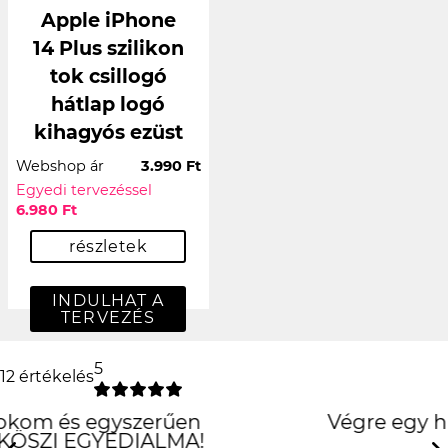
Apple iPhone
14 Plus szilikon
tok csillogó
hátlap logó
kihagyós ezüst
Webshop ár
3.990 Ft
Egyedi tervezéssel
6.980 Ft
részletek
INDULHAT A
TERVEZÉS
5
12 értékelés
Végre egy használható
oldal