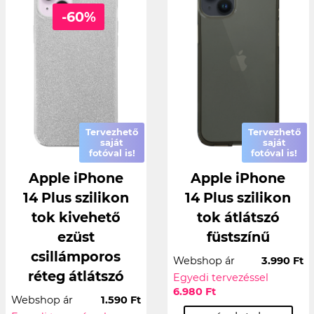
-60%
Tervezhető
Tervezhető
saját
saját
fotóval is!
fotóval is!
Apple iPhone
Apple iPhone
14 Plus szilikon
14 Plus szilikon
tok kivehető
tok átlátszó
ezüst
füstszínű
csillámporos
Webshop ár
3.990 Ft
réteg átlátszó
Egyedi tervezéssel
6.980 Ft
Webshop ár
1.590 Ft