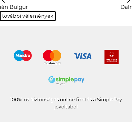
Previous
Next
Dalma Kocsis
további vélemények
100%-os biztonságos online fizetés a SimplePay
jóvoltából