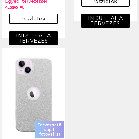
Egyedi tervezéssel
részletek
4.590 Ft
INDULHAT A
részletek
TERVEZÉS
INDULHAT A
TERVEZÉS
Tervezhető
saját
fotóval is!