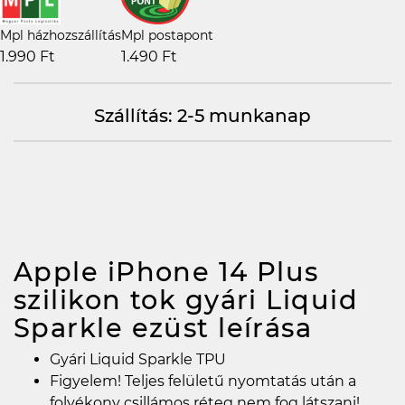
Mpl házhozszállítás
Mpl postapont
1.990 Ft
1.490 Ft
Szállítás: 2-5 munkanap
Apple iPhone 14 Plus
szilikon tok gyári Liquid
Sparkle ezüst
leírása
Gyári Liquid Sparkle TPU
Figyelem! Teljes felületű nyomtatás után a
folyékony csillámos réteg nem fog látszani!