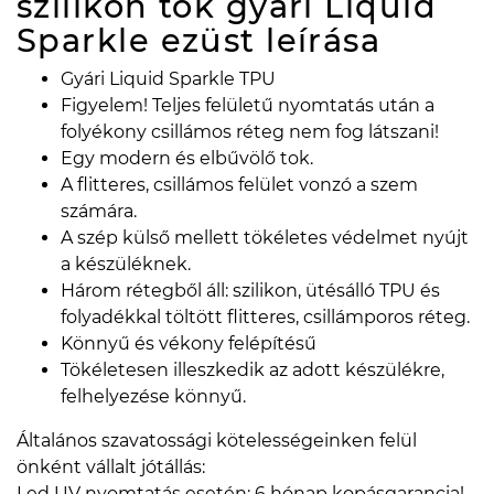
szilikon tok gyári Liquid
Sparkle ezüst
leírása
Gyári Liquid Sparkle TPU
Figyelem! Teljes felületű nyomtatás után a
folyékony csillámos réteg nem fog látszani!
Egy modern és elbűvölő tok.
A flitteres, csillámos felület vonzó a szem
számára.
A szép külső mellett tökéletes védelmet nyújt
a készüléknek.
Három rétegből áll: szilikon, ütésálló TPU és
folyadékkal töltött flitteres, csillámporos réteg.
Könnyű és vékony felépítésű
Tökéletesen illeszkedik az adott készülékre,
felhelyezése könnyű.
Általános szavatossági kötelességeinken felül
önként vállalt jótállás:
Led UV nyomtatás esetén: 6 hónap kopásgarancia!