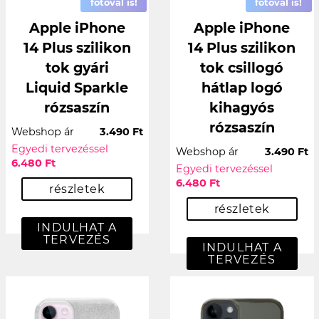
fotóval is!
fotóval is!
Apple iPhone
Apple iPhone
14 Plus szilikon
14 Plus szilikon
tok gyári
tok csillogó
Liquid Sparkle
hátlap logó
rózsaszín
kihagyós
rózsaszín
Webshop ár
3.490 Ft
Egyedi tervezéssel
Webshop ár
3.490 Ft
6.480 Ft
Egyedi tervezéssel
6.480 Ft
részletek
részletek
INDULHAT A
TERVEZÉS
INDULHAT A
TERVEZÉS