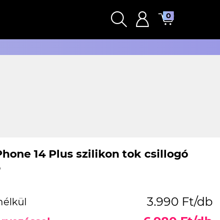
0
hone 14 Plus szilikon tok csillogó
ó
3.990 Ft/db
nélkül