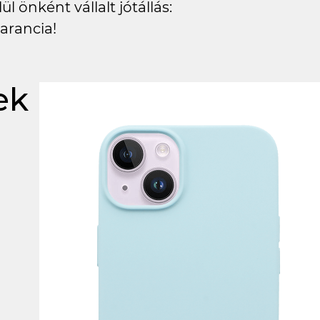
l önként vállalt jótállás:
arancia!
ek