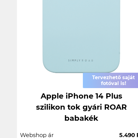
Tervezhető saját
fotóval is!
Apple iPhone 14 Plus
szilikon tok gyári ROAR
babakék
Webshop ár
5.490 