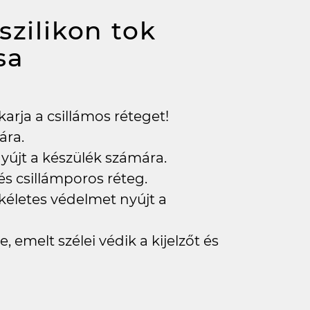
szilikon tok
sa
karja a csillámos réteget!
ára.
yújt a készülék számára.
 és csillámporos réteg.
kéletes védelmet nyújt a
, emelt szélei védik a kijelzőt és