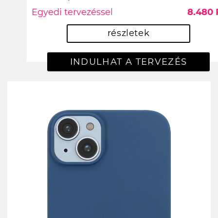
Egyedi tervezéssel
8.480 
részletek
INDULHAT A TERVEZÉS