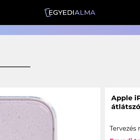
Apple iP
átlátsz
Tervezés 