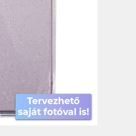
Tervezhető
saját fotóval is!