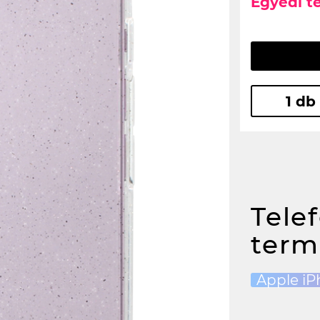
Egyedi t
1 db
Tele
term
Apple iP