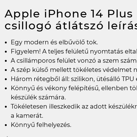
Apple iPhone 14 Plus 
csillogó átlátszó
leírá
Egy modern és elbűvölő tok.
Figyelem! A teljes felületű nyomtatás elta
A csillámporos felület vonzó a szem szám
A szép külső mellett tökéletes védelmet n
Három rétegből áll: szilikon, ütésálló TPU
Könnyű és vékony felépítésű, ellenben tö
készülék számára.
Tökéletesen illeszkedik az adott készülékre
a kamerát.
Könnyű felhelyezés.