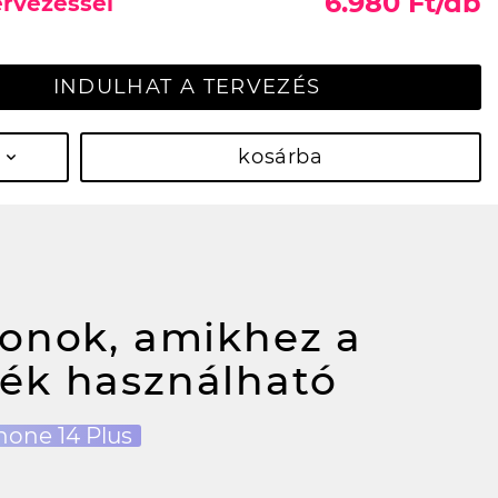
6.980 Ft/db
ervezéssel
INDULHAT A TERVEZÉS
kosárba
fonok, amikhez a
ék használható
hone 14 Plus