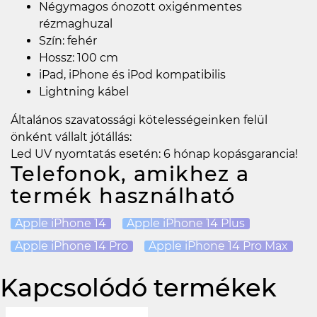
Négymagos ónozott oxigénmentes
rézmaghuzal
Szín: fehér
Hossz: 100 cm
iPad, iPhone és iPod kompatibilis
Lightning kábel
Általános szavatossági kötelességeinken felül
önként vállalt jótállás:
Led UV nyomtatás esetén: 6 hónap kopásgarancia!
Telefonok, amikhez a
termék használható
Apple iPhone 14
Apple iPhone 14 Plus
Apple iPhone 14 Pro
Apple iPhone 14 Pro Max
Kapcsolódó termékek