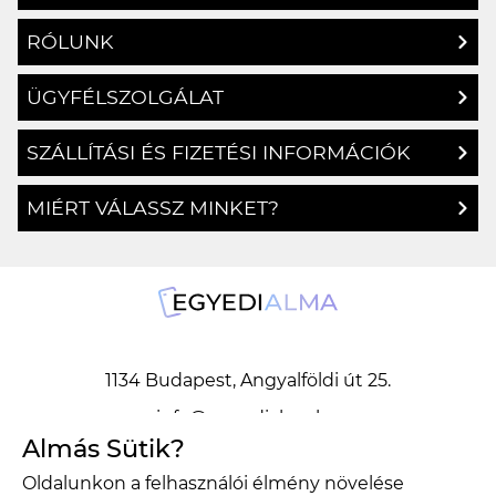
RÓLUNK
ÜGYFÉLSZOLGÁLAT
SZÁLLÍTÁSI ÉS FIZETÉSI INFORMÁCIÓK
MIÉRT VÁLASSZ MINKET?
1134 Budapest, Angyalföldi út 25.
info@egyedialma.hu
Almás Sütik?
Oldalunkon a felhasználói élmény növelése
1134 Budapest, Angyalföldi út 25.