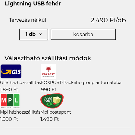
Lightning USB fehér
2.490 Ft/db
Tervezés nélkül
1 db
kosárba
Választható szállítási módok
GLS házhozszállítás
FOXPOST-Packeta group automatába
1.890 Ft
990 Ft
Mpl házhozszállítás
Mpl postapont
1.990 Ft
1.490 Ft