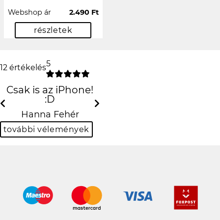
Webshop ár
2.490 Ft
részletek
5
12 értékelés
Csak is az iPhone! :D
Previous
N
Hanna Fehér
további vélemények