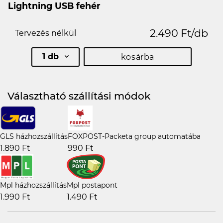
Lightning USB fehér
2.490 Ft/db
Tervezés nélkül
1 db
kosárba
Választható szállítási módok
GLS házhozszállítás
FOXPOST-Packeta group automatába
1.890 Ft
990 Ft
Mpl házhozszállítás
Mpl postapont
1.990 Ft
1.490 Ft