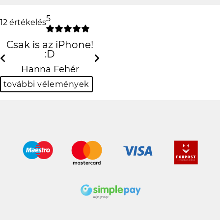
5
12 értékelés
Csak is az iPhone! :D
Hanna Fehér
Previous
N
további vélemények