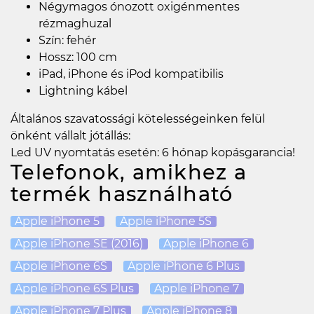
Négymagos ónozott oxigénmentes
rézmaghuzal
Szín: fehér
Hossz: 100 cm
iPad, iPhone és iPod kompatibilis
Lightning kábel
Általános szavatossági kötelességeinken felül
önként vállalt jótállás:
Led UV nyomtatás esetén: 6 hónap kopásgarancia!
Telefonok, amikhez a
termék használható
Apple iPhone 5
Apple iPhone 5S
Apple iPhone SE (2016)
Apple iPhone 6
Apple iPhone 6S
Apple iPhone 6 Plus
Apple iPhone 6S Plus
Apple iPhone 7
Apple iPhone 7 Plus
Apple iPhone 8