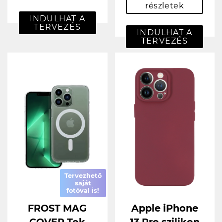
részletek
INDULHAT A
TERVEZÉS
INDULHAT A
TERVEZÉS
Tervezhető
saját
fotóval is!
FROST MAG
Apple iPhone
COVER Tok
13 Pro szilikon