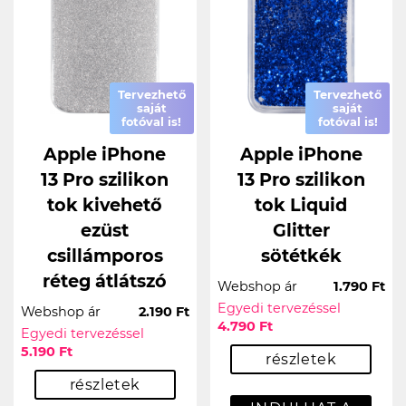
Tervezhető
Tervezhető
saját
saját
fotóval is!
fotóval is!
Apple iPhone
Apple iPhone
13 Pro szilikon
13 Pro szilikon
tok kivehető
tok Liquid
ezüst
Glitter
csillámporos
sötétkék
réteg átlátszó
Webshop ár
1.790 Ft
Egyedi tervezéssel
Webshop ár
2.190 Ft
4.790 Ft
Egyedi tervezéssel
5.190 Ft
részletek
részletek