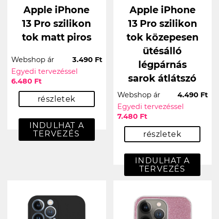
Apple iPhone
Apple iPhone
13 Pro szilikon
13 Pro szilikon
tok matt piros
tok közepesen
ütésálló
Webshop ár
3.490 Ft
légpárnás
Egyedi tervezéssel
sarok átlátszó
6.480 Ft
Webshop ár
4.490 Ft
részletek
Egyedi tervezéssel
7.480 Ft
INDULHAT A
TERVEZÉS
részletek
INDULHAT A
TERVEZÉS