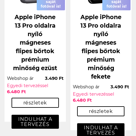
saját
saját
fotóval is!
fotóval is!
Apple iPhone
Apple iPhone
13 Pro oldalra
13 Pro oldalra
nyíló
nyíló
mágneses
mágneses
flipes bőrtok
flipes bőrtok
prémium
prémium
minőség ezüst
minőség
fekete
Webshop ár
3.490 Ft
Egyedi tervezéssel
Webshop ár
3.490 Ft
6.480 Ft
Egyedi tervezéssel
6.480 Ft
részletek
részletek
INDULHAT A
TERVEZÉS
INDULHAT A
TERVEZÉS