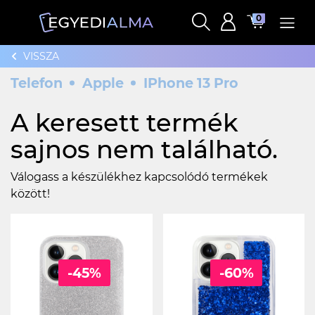
0
VISSZA
Telefon
Apple
IPhone 13 Pro
A keresett termék
sajnos nem található.
Válogass a készülékhez kapcsolódó termékek
között!
-45%
-60%