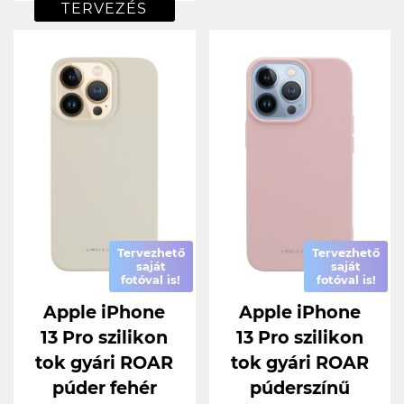
TERVEZÉS
Tervezhető
Tervezhető
saját
saját
fotóval is!
fotóval is!
Apple iPhone
Apple iPhone
13 Pro szilikon
13 Pro szilikon
tok gyári ROAR
tok gyári ROAR
púder fehér
púderszínű