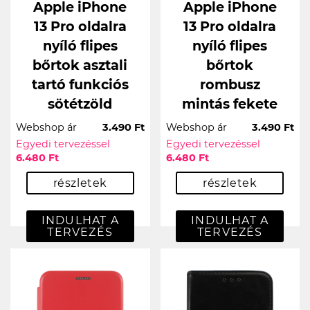
Apple iPhone
Apple iPhone
13 Pro oldalra
13 Pro oldalra
nyíló flipes
nyíló flipes
bőrtok asztali
bőrtok
tartó funkciós
rombusz
sötétzöld
mintás fekete
Webshop ár
3.490 Ft
Webshop ár
3.490 Ft
Egyedi tervezéssel
Egyedi tervezéssel
6.480 Ft
6.480 Ft
részletek
részletek
INDULHAT A
INDULHAT A
TERVEZÉS
TERVEZÉS