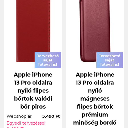
Tervezhető
Tervezhető
saját
saját
fotóval is!
fotóval is!
Apple iPhone
Apple iPhone
13 Pro oldalra
13 Pro oldalra
nyíló flipes
nyíló
bőrtok valódi
mágneses
bőr piros
flipes bőrtok
prémium
Webshop ár
5.490 Ft
minőség bordó
Egyedi tervezéssel