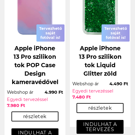
Tervezhető
Tervezhető
saját
saját
fotóval is!
fotóval is!
Apple iPhone
Apple iPhone
13 Pro szilikon
13 Pro szilikon
tok POP Case
tok Liquid
Design
Glitter zöld
kameravédővel
Webshop ár
4.490 Ft
Egyedi tervezéssel
Webshop ár
4.990 Ft
7.480 Ft
Egyedi tervezéssel
7.980 Ft
részletek
részletek
INDULHAT A
TERVEZÉS
INDULHAT A