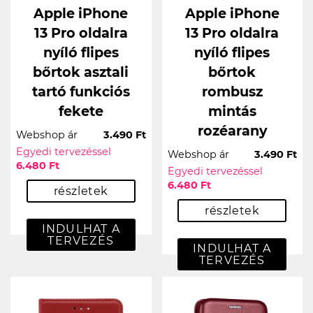
Apple iPhone
Apple iPhone
13 Pro oldalra
13 Pro oldalra
nyíló flipes
nyíló flipes
bőrtok asztali
bőrtok
tartó funkciós
rombusz
fekete
mintás
rozéarany
Webshop ár
3.490 Ft
Egyedi tervezéssel
Webshop ár
3.490 Ft
6.480 Ft
Egyedi tervezéssel
6.480 Ft
részletek
részletek
INDULHAT A
TERVEZÉS
INDULHAT A
TERVEZÉS