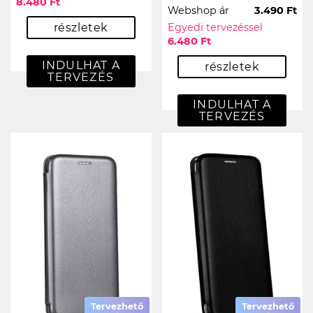
8.480 Ft
Webshop ár
3.490 Ft
részletek
Egyedi tervezéssel
6.480 Ft
INDULHAT A
részletek
TERVEZÉS
INDULHAT A
TERVEZÉS
Tervezhető
Tervezhető