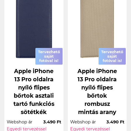
Tervezhető
Tervezhető
saját
saját
fotóval is!
fotóval is!
Apple iPhone
Apple iPhone
13 Pro oldalra
13 Pro oldalra
nyíló flipes
nyíló flipes
bőrtok asztali
bőrtok
tartó funkciós
rombusz
sötétkék
mintás arany
Webshop ár
3.490 Ft
Webshop ár
3.490 Ft
Egyedi tervezéssel
Egyedi tervezéssel