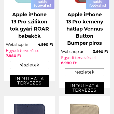
saját
saját
fotóval is!
fotóval is!
Apple iPhone
Apple iPhone
13 Pro szilikon
13 Pro kemény
tok gyári ROAR
hátlap Vennus
babakék
Button
Bumper piros
Webshop ár
4.990 Ft
Egyedi tervezéssel
Webshop ár
3.990 Ft
7.980 Ft
Egyedi tervezéssel
6.980 Ft
részletek
részletek
INDULHAT A
TERVEZÉS
INDULHAT A
TERVEZÉS