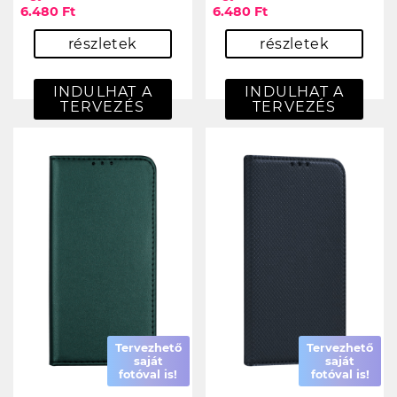
6.480 Ft
6.480 Ft
részletek
részletek
INDULHAT A
INDULHAT A
TERVEZÉS
TERVEZÉS
Tervezhető
Tervezhető
saját
saját
fotóval is!
fotóval is!