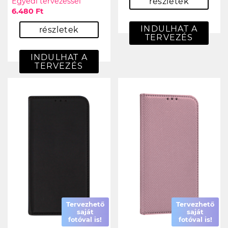
Egyedi tervezéssel
részletek
6.480 Ft
INDULHAT A
részletek
TERVEZÉS
INDULHAT A
TERVEZÉS
Tervezhető
Tervezhető
saját
saját
fotóval is!
fotóval is!