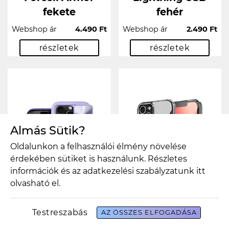
fekete
fehér
Webshop ár
4.490 Ft
Webshop ár
2.490 Ft
részletek
részletek
Almás Sütik?
Oldalunkon a felhasználói élmény növelése
érdekében sütiket is használunk. Részletes
információk és az adatkezelési szabályzatunk
itt
olvasható el.
Testreszabás
AZ ÖSSZES ELFOGADÁSA
SLIDER tok
CLEAR MAG