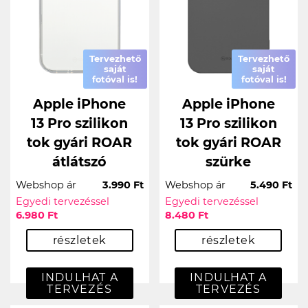
Tervezhető
Tervezhető
saját
saját
fotóval is!
fotóval is!
Apple iPhone
Apple iPhone
13 Pro szilikon
13 Pro szilikon
tok gyári ROAR
tok gyári ROAR
átlátszó
szürke
Webshop ár
3.990 Ft
Webshop ár
5.490 Ft
Egyedi tervezéssel
Egyedi tervezéssel
6.980 Ft
8.480 Ft
részletek
részletek
INDULHAT A
INDULHAT A
TERVEZÉS
TERVEZÉS