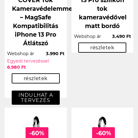
Kameravédelemmel
tok
– MagSafe
kameravédővel
Kompatibilitás
matt bordó
iPhone 13 Pro
Webshop ár
3.490 Ft
Átlátszó
részletek
Webshop ár
3.990 Ft
Egyedi tervezéssel
6.980 Ft
részletek
INDULHAT A
TERVEZÉS
-60%
-60%