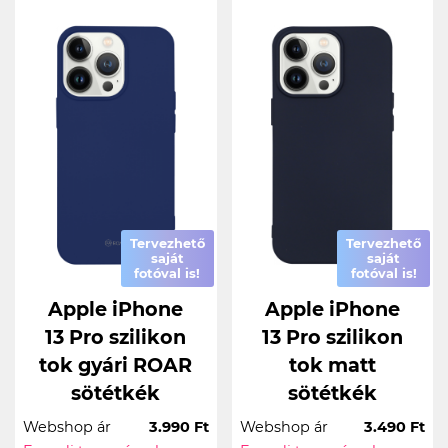
Tervezhető
Tervezhető
saját
saját
fotóval is!
fotóval is!
Apple iPhone
Apple iPhone
13 Pro szilikon
13 Pro szilikon
tok gyári ROAR
tok matt
sötétkék
sötétkék
Webshop ár
3.990 Ft
Webshop ár
3.490 Ft