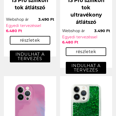
13 Pro szilikon
13 Pro szilikon
tok átlátszó
tok
ultravékony
Webshop ár
3.490 Ft
átlátszó
Egyedi tervezéssel
6.480 Ft
Webshop ár
3.490 Ft
Egyedi tervezéssel
részletek
6.480 Ft
részletek
INDULHAT A
TERVEZÉS
INDULHAT A
TERVEZÉS