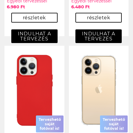
Egyedi tervezéssel
Egyedi tervezéssel
6.980 Ft
6.480 Ft
részletek
részletek
INDULHAT A
INDULHAT A
TERVEZÉS
TERVEZÉS
Tervezhető
Tervezhető
saját
saját
fotóval is!
fotóval is!