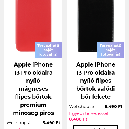
Tervezhető
Tervezhető
saját
saját
fotóval is!
fotóval is!
Apple iPhone
Apple iPhone
13 Pro oldalra
13 Pro oldalra
nyíló
nyíló flipes
mágneses
bőrtok valódi
flipes bőrtok
bőr fekete
prémium
Webshop ár
5.490 Ft
minőség piros
Egyedi tervezéssel
8.480 Ft
Webshop ár
3.490 Ft