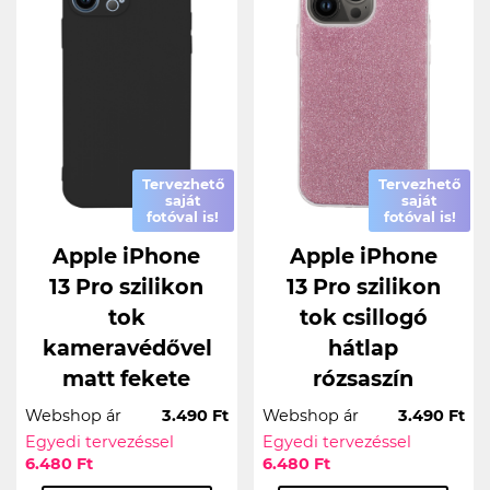
Tervezhető
Tervezhető
saját
saját
fotóval is!
fotóval is!
Apple iPhone
Apple iPhone
13 Pro szilikon
13 Pro szilikon
tok
tok csillogó
kameravédővel
hátlap
matt fekete
rózsaszín
Webshop ár
3.490 Ft
Webshop ár
3.490 Ft
Egyedi tervezéssel
Egyedi tervezéssel
6.480 Ft
6.480 Ft