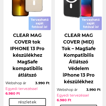
Tervezhető
Tervezhető
saját
saját
fotóval is!
fotóval is!
CLEAR MAG
CLEAR MAG
COVER tok
COVER (MID)
IPHONE 13 Pro
Tok – MagSafe
készülékhez
Kompatibilis
MagSafe
Átlátszó
kompatibilis
Védelem
átlátszó
iPhone 13 Pro
készülékhez
Webshop ár
3.990 Ft
Egyedi tervezéssel
Webshop ár
3.990 Ft
6.980 Ft
Egyedi tervezéssel
6.980 Ft
részletek