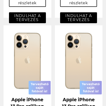
részletek
részletek
INDULHAT A
INDULHAT A
TERVEZÉS
TERVEZÉS
Tervezhető
Tervezhető
saját
saját
fotóval is!
fotóval is!
Apple iPhone
Apple iPhone