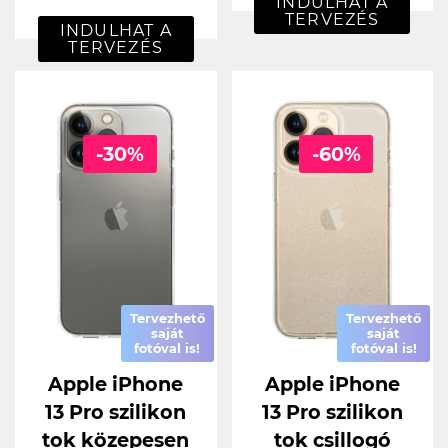
INDULHAT A
TERVEZÉS
INDULHAT A
TERVEZÉS
-30%
-60%
Tervezhető
Tervezhető
saját
saját
fotóval is!
fotóval is!
Apple iPhone
Apple iPhone
13 Pro szilikon
13 Pro szilikon
tok közepesen
tok csillogó