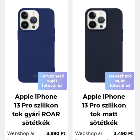
Tervezhető
Tervezhető
saját
saját
fotóval is!
fotóval is!
Apple iPhone
Apple iPhone
13 Pro szilikon
13 Pro szilikon
tok gyári ROAR
tok matt
sötétkék
sötétkék
Webshop ár
3.990 Ft
Webshop ár
3.490 Ft