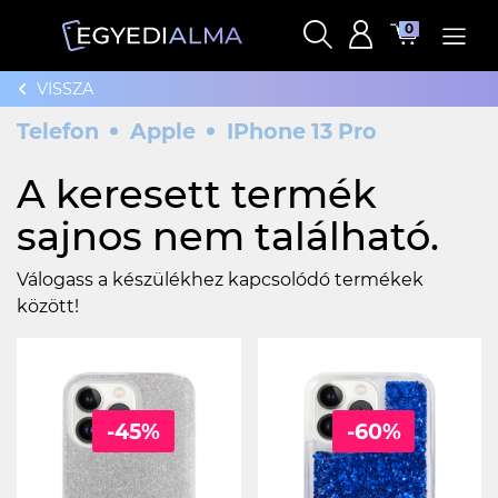
0
VISSZA
Telefon
Apple
IPhone 13 Pro
A keresett termék
sajnos nem található.
Válogass a készülékhez kapcsolódó termékek
között!
-45%
-60%