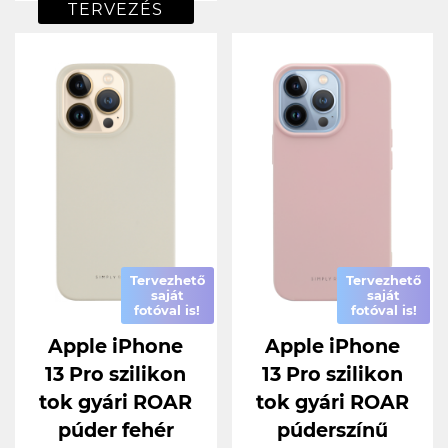
TERVEZÉS
Tervezhető
Tervezhető
saját
saját
fotóval is!
fotóval is!
Apple iPhone
Apple iPhone
13 Pro szilikon
13 Pro szilikon
tok gyári ROAR
tok gyári ROAR
púder fehér
púderszínű