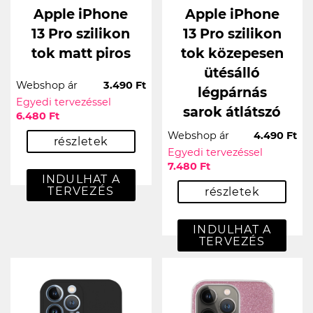
Apple iPhone
Apple iPhone
13 Pro szilikon
13 Pro szilikon
tok matt piros
tok közepesen
ütésálló
Webshop ár
3.490 Ft
légpárnás
Egyedi tervezéssel
sarok átlátszó
6.480 Ft
Webshop ár
4.490 Ft
részletek
Egyedi tervezéssel
7.480 Ft
INDULHAT A
TERVEZÉS
részletek
INDULHAT A
TERVEZÉS