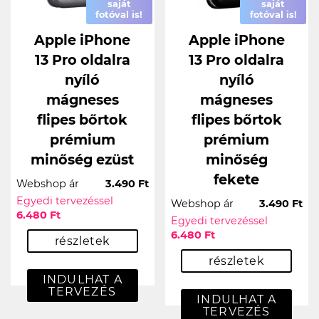
saját
saját
fotóval is!
fotóval is!
Apple iPhone
Apple iPhone
13 Pro oldalra
13 Pro oldalra
nyíló
nyíló
mágneses
mágneses
flipes bőrtok
flipes bőrtok
prémium
prémium
minőség ezüst
minőség
fekete
Webshop ár
3.490 Ft
Egyedi tervezéssel
Webshop ár
3.490 Ft
6.480 Ft
Egyedi tervezéssel
6.480 Ft
részletek
részletek
INDULHAT A
TERVEZÉS
INDULHAT A
TERVEZÉS