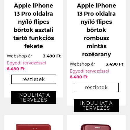
Apple iPhone
Apple iPhone
13 Pro oldalra
13 Pro oldalra
nyíló flipes
nyíló flipes
bőrtok asztali
bőrtok
tartó funkciós
rombusz
fekete
mintás
rozéarany
Webshop ár
3.490 Ft
Egyedi tervezéssel
Webshop ár
3.490 Ft
6.480 Ft
Egyedi tervezéssel
6.480 Ft
részletek
részletek
INDULHAT A
TERVEZÉS
INDULHAT A
TERVEZÉS