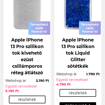
Tervezhető
Tervezhető
saját
saját
fotóval is!
fotóval is!
Apple iPhone
Apple iPhone
13 Pro szilikon
13 Pro szilikon
tok kivehető
tok Liquid
ezüst
Glitter
csillámporos
sötétkék
réteg átlátszó
Webshop ár
1.790 Ft
Egyedi tervezéssel
Webshop ár
2.190 Ft
4.790 Ft
Egyedi tervezéssel
5.190 Ft
részletek
részletek