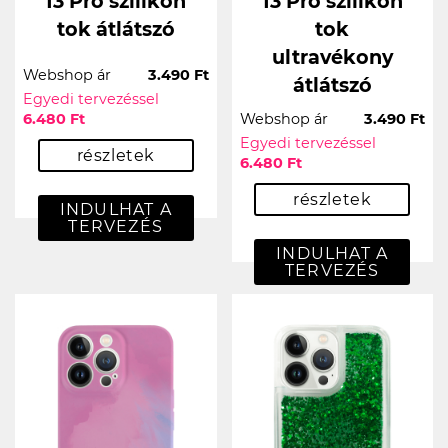
13 Pro szilikon
13 Pro szilikon
tok átlátszó
tok
ultravékony
Webshop ár
3.490 Ft
átlátszó
Egyedi tervezéssel
6.480 Ft
Webshop ár
3.490 Ft
Egyedi tervezéssel
részletek
6.480 Ft
részletek
INDULHAT A
TERVEZÉS
INDULHAT A
TERVEZÉS