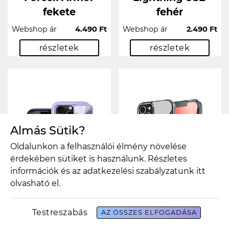
fekete
fehér
Webshop ár
4.490 Ft
Webshop ár
2.490 Ft
részletek
részletek
Almás Sütik?
Oldalunkon a felhasználói élmény növelése
érdekében sütiket is használunk. Részletes
információk és az adatkezelési szabályzatunk
itt
olvasható el.
Testreszabás
AZ ÖSSZES ELFOGADÁSA
SLIDER tok
CLEAR MAG