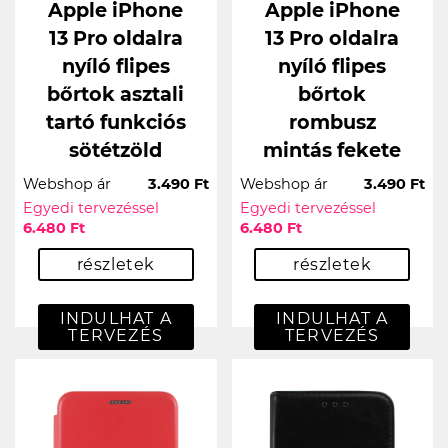
Apple iPhone
Apple iPhone
13 Pro oldalra
13 Pro oldalra
nyíló flipes
nyíló flipes
bőrtok asztali
bőrtok
tartó funkciós
rombusz
sötétzöld
mintás fekete
Webshop ár
3.490 Ft
Webshop ár
3.490 Ft
Egyedi tervezéssel
Egyedi tervezéssel
6.480 Ft
6.480 Ft
részletek
részletek
INDULHAT A
INDULHAT A
TERVEZÉS
TERVEZÉS