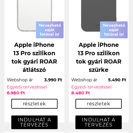
Tervezhető
Tervezhető
saját
saját
fotóval is!
fotóval is!
Apple iPhone
Apple iPhone
13 Pro szilikon
13 Pro szilikon
tok gyári ROAR
tok gyári ROAR
átlátszó
szürke
Webshop ár
3.990 Ft
Webshop ár
5.490 Ft
Egyedi tervezéssel
Egyedi tervezéssel
6.980 Ft
8.480 Ft
részletek
részletek
INDULHAT A
INDULHAT A
TERVEZÉS
TERVEZÉS