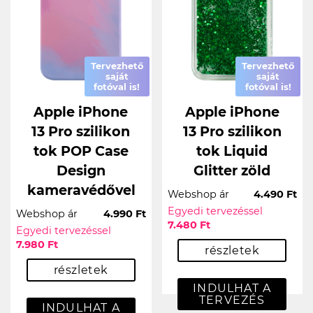
Tervezhető
Tervezhető
saját
saját
fotóval is!
fotóval is!
Apple iPhone
Apple iPhone
13 Pro szilikon
13 Pro szilikon
tok POP Case
tok Liquid
Design
Glitter zöld
kameravédővel
Webshop ár
4.490 Ft
Egyedi tervezéssel
Webshop ár
4.990 Ft
7.480 Ft
Egyedi tervezéssel
7.980 Ft
részletek
részletek
INDULHAT A
TERVEZÉS
INDULHAT A