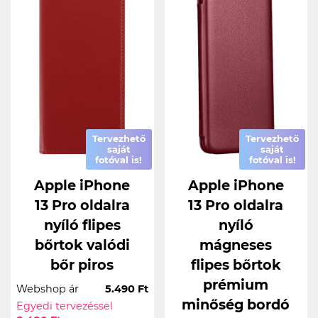
Tervezhető
Tervezhető
saját
saját
fotóval is!
fotóval is!
Apple iPhone
Apple iPhone
13 Pro oldalra
13 Pro oldalra
nyíló flipes
nyíló
bőrtok valódi
mágneses
bőr piros
flipes bőrtok
prémium
Webshop ár
5.490 Ft
minőség bordó
Egyedi tervezéssel