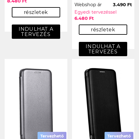
8.480 Ft
Webshop ár
3.490 Ft
részletek
Egyedi tervezéssel
6.480 Ft
INDULHAT A
részletek
TERVEZÉS
INDULHAT A
TERVEZÉS
Tervezhető
Tervezhető