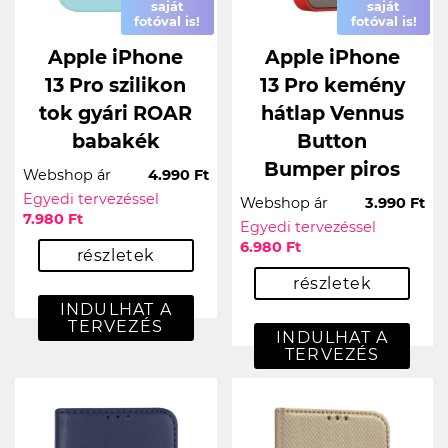
saját
saját
fotóval is!
fotóval is!
Apple iPhone
Apple iPhone
13 Pro szilikon
13 Pro kemény
tok gyári ROAR
hátlap Vennus
babakék
Button
Bumper piros
Webshop ár
4.990 Ft
Egyedi tervezéssel
Webshop ár
3.990 Ft
7.980 Ft
Egyedi tervezéssel
6.980 Ft
részletek
részletek
INDULHAT A
TERVEZÉS
INDULHAT A
TERVEZÉS