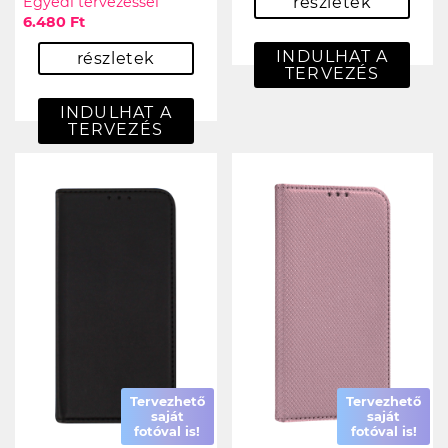
Egyedi tervezéssel
részletek
6.480 Ft
INDULHAT A
részletek
TERVEZÉS
INDULHAT A
TERVEZÉS
Tervezhető
Tervezhető
saját
saját
fotóval is!
fotóval is!