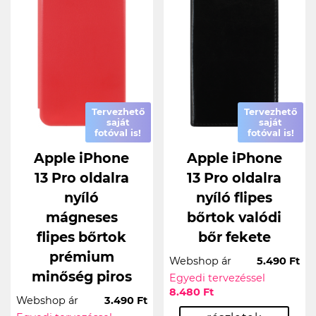
Tervezhető
Tervezhető
saját
saját
fotóval is!
fotóval is!
Apple iPhone
Apple iPhone
13 Pro oldalra
13 Pro oldalra
nyíló
nyíló flipes
mágneses
bőrtok valódi
flipes bőrtok
bőr fekete
prémium
Webshop ár
5.490 Ft
minőség piros
Egyedi tervezéssel
8.480 Ft
Webshop ár
3.490 Ft