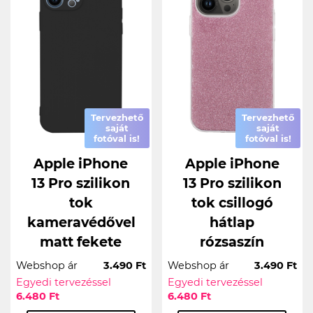
Tervezhető
Tervezhető
saját
saját
fotóval is!
fotóval is!
Apple iPhone
Apple iPhone
13 Pro szilikon
13 Pro szilikon
tok
tok csillogó
kameravédővel
hátlap
matt fekete
rózsaszín
Webshop ár
3.490 Ft
Webshop ár
3.490 Ft
Egyedi tervezéssel
Egyedi tervezéssel
6.480 Ft
6.480 Ft