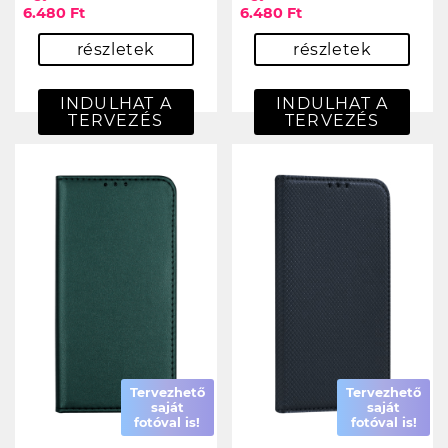
6.480 Ft
6.480 Ft
részletek
részletek
INDULHAT A
INDULHAT A
TERVEZÉS
TERVEZÉS
Tervezhető
Tervezhető
saját
saját
fotóval is!
fotóval is!