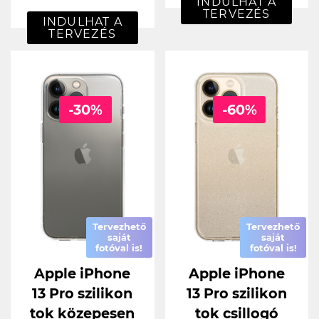
INDULHAT A
TERVEZÉS
INDULHAT A
TERVEZÉS
-30%
-60%
Tervezhető
Tervezhető
saját
saját
fotóval is!
fotóval is!
Apple iPhone
Apple iPhone
13 Pro szilikon
13 Pro szilikon
tok közepesen
tok csillogó