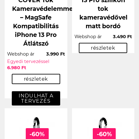
Kameravédelemmel
tok
– MagSafe
kameravédővel
Kompatibilitás
matt bordó
iPhone 13 Pro
Webshop ár
3.490 Ft
Átlátszó
részletek
Webshop ár
3.990 Ft
Egyedi tervezéssel
6.980 Ft
részletek
INDULHAT A
TERVEZÉS
-60%
-60%