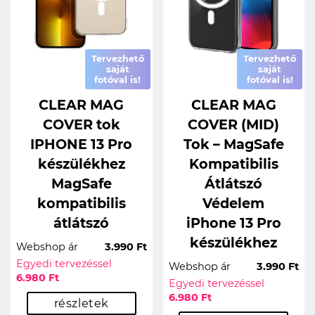
Tervezhető
Tervezhető
saját
saját
fotóval is!
fotóval is!
CLEAR MAG
CLEAR MAG
COVER tok
COVER (MID)
IPHONE 13 Pro
Tok – MagSafe
készülékhez
Kompatibilis
MagSafe
Átlátszó
kompatibilis
Védelem
átlátszó
iPhone 13 Pro
készülékhez
Webshop ár
3.990 Ft
Egyedi tervezéssel
Webshop ár
3.990 Ft
6.980 Ft
Egyedi tervezéssel
6.980 Ft
részletek