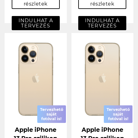
részletek
részletek
INDULHAT A
INDULHAT A
TERVEZÉS
TERVEZÉS
Tervezhető
Tervezhető
saját
saját
fotóval is!
fotóval is!
Apple iPhone
Apple iPhone