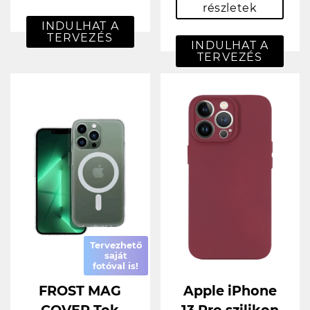
részletek
INDULHAT A
TERVEZÉS
INDULHAT A
TERVEZÉS
Tervezhető
saját
fotóval is!
FROST MAG
Apple iPhone
COVER Tok
13 Pro szilikon