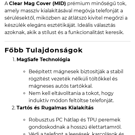
A
Clear Mag Cover (MID)
prémium minőségű tok,
amely masszív kialakításával megóvja telefonját a
sérülésektől, miközben az átlátszó kivitel megőrzi a
készülék elegáns esztétikáját. Ideális választás
azoknak, akik a stílust és a funkcionalitást keresik.
Főbb Tulajdonságok
MagSafe Technológia
Beépített mágnesek biztosítják a stabil
rögzítést vezeték nélküli töltőkkel és
mágneses autós tartókkal.
Nem kell eltávolítania a tokot, hogy
induktív módon feltöltse telefonját.
Tartós és Rugalmas Kialakítás
Robusztus PC hátlap és TPU peremek
gondoskodnak a hosszú élettartamról.
Védi a telefont a leesések, karcolások és