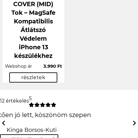
COVER (MID)
Tok – MagSafe
Kompatibilis
Átlátszó
Védelem
iPhone 13
készülékhez
Webshop ár
3.990 Ft
részletek
5
12 értékelés
Csak is az iPhone!
:D
Previous
Next
Hanna Fehér