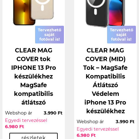
Tervezhető
Tervezhető
saját
saját
fotóval is!
fotóval is!
CLEAR MAG
CLEAR MAG
COVER tok
COVER (MID)
IPHONE 13 Pro
Tok – MagSafe
készülékhez
Kompatibilis
MagSafe
Átlátszó
kompatibilis
Védelem
átlátszó
iPhone 13 Pro
készülékhez
Webshop ár
3.990 Ft
Egyedi tervezéssel
Webshop ár
3.990 Ft
6.980 Ft
Egyedi tervezéssel
6.980 Ft
részletek