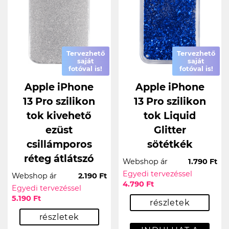
Tervezhető
Tervezhető
saját
saját
fotóval is!
fotóval is!
Apple iPhone
Apple iPhone
13 Pro szilikon
13 Pro szilikon
tok kivehető
tok Liquid
ezüst
Glitter
csillámporos
sötétkék
réteg átlátszó
Webshop ár
1.790 Ft
Egyedi tervezéssel
Webshop ár
2.190 Ft
4.790 Ft
Egyedi tervezéssel
5.190 Ft
részletek
részletek