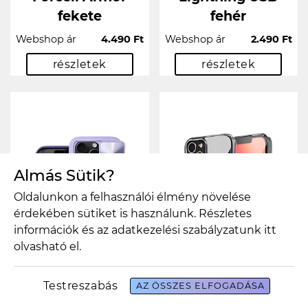
fekete
fehér
Webshop ár
4.490 Ft
Webshop ár
2.490 Ft
részletek
részletek
Almás Sütik?
Oldalunkon a felhasználói élmény növelése
érdekében sütiket is használunk. Részletes
információk és az adatkezelési szabályzatunk
itt
olvasható el.
Testreszabás
AZ ÖSSZES ELFOGADÁSA
SLIDER tok
CLEAR MAG