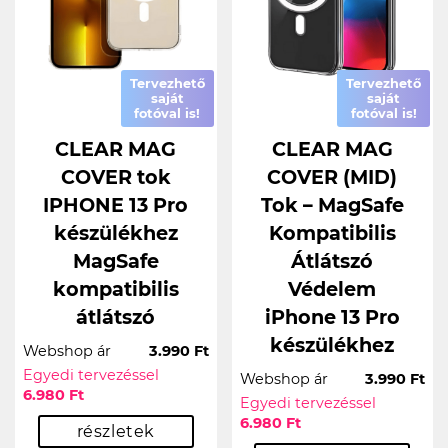
Tervezhető
Tervezhető
saját
saját
fotóval is!
fotóval is!
CLEAR MAG
CLEAR MAG
COVER tok
COVER (MID)
IPHONE 13 Pro
Tok – MagSafe
készülékhez
Kompatibilis
MagSafe
Átlátszó
kompatibilis
Védelem
átlátszó
iPhone 13 Pro
készülékhez
Webshop ár
3.990 Ft
Egyedi tervezéssel
Webshop ár
3.990 Ft
6.980 Ft
Egyedi tervezéssel
6.980 Ft
részletek