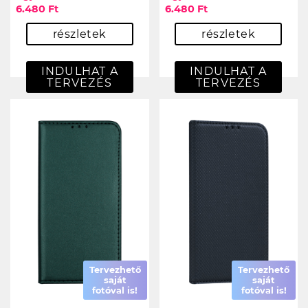
6.480 Ft
6.480 Ft
részletek
részletek
INDULHAT A
INDULHAT A
TERVEZÉS
TERVEZÉS
Tervezhető
Tervezhető
saját
saját
fotóval is!
fotóval is!