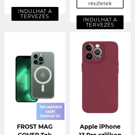
részletek
INDULHAT A
TERVEZÉS
INDULHAT A
TERVEZÉS
Tervezhető
saját
fotóval is!
FROST MAG
Apple iPhone
COVER Tok
13 Pro szilikon