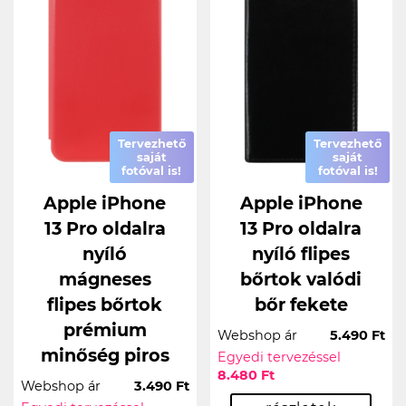
Tervezhető
Tervezhető
saját
saját
fotóval is!
fotóval is!
Apple iPhone
Apple iPhone
13 Pro oldalra
13 Pro oldalra
nyíló
nyíló flipes
mágneses
bőrtok valódi
flipes bőrtok
bőr fekete
prémium
Webshop ár
5.490 Ft
minőség piros
Egyedi tervezéssel
8.480 Ft
Webshop ár
3.490 Ft