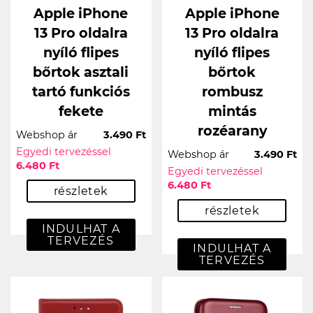
Apple iPhone
Apple iPhone
13 Pro oldalra
13 Pro oldalra
nyíló flipes
nyíló flipes
bőrtok asztali
bőrtok
tartó funkciós
rombusz
fekete
mintás
rozéarany
Webshop ár
3.490 Ft
Egyedi tervezéssel
Webshop ár
3.490 Ft
6.480 Ft
Egyedi tervezéssel
6.480 Ft
részletek
részletek
INDULHAT A
TERVEZÉS
INDULHAT A
TERVEZÉS