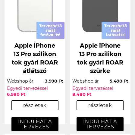
Tervezhető
Tervezhető
saját
saját
fotóval is!
fotóval is!
Apple iPhone
Apple iPhone
13 Pro szilikon
13 Pro szilikon
tok gyári ROAR
tok gyári ROAR
átlátszó
szürke
Webshop ár
3.990 Ft
Webshop ár
5.490 Ft
Egyedi tervezéssel
Egyedi tervezéssel
6.980 Ft
8.480 Ft
részletek
részletek
INDULHAT A
INDULHAT A
TERVEZÉS
TERVEZÉS