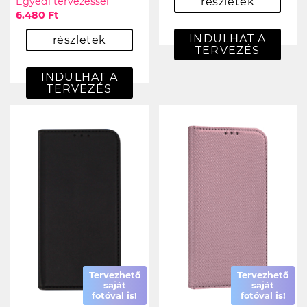
Egyedi tervezéssel
részletek
6.480 Ft
INDULHAT A
részletek
TERVEZÉS
INDULHAT A
TERVEZÉS
Tervezhető
Tervezhető
saját
saját
fotóval is!
fotóval is!