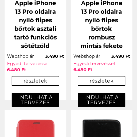
Apple iPhone
Apple iPhone
13 Pro oldalra
13 Pro oldalra
nyíló flipes
nyíló flipes
bőrtok asztali
bőrtok
tartó funkciós
rombusz
sötétzöld
mintás fekete
Webshop ár
3.490 Ft
Webshop ár
3.490 Ft
Egyedi tervezéssel
Egyedi tervezéssel
6.480 Ft
6.480 Ft
részletek
részletek
INDULHAT A
INDULHAT A
TERVEZÉS
TERVEZÉS