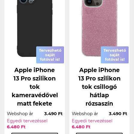
Tervezhető
Tervezhető
saját
saját
fotóval is!
fotóval is!
Apple iPhone
Apple iPhone
13 Pro szilikon
13 Pro szilikon
tok
tok csillogó
kameravédővel
hátlap
matt fekete
rózsaszín
Webshop ár
3.490 Ft
Webshop ár
3.490 Ft
Egyedi tervezéssel
Egyedi tervezéssel
6.480 Ft
6.480 Ft