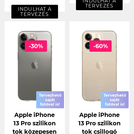
INDULHAT A
TERVEZÉS
INDULHAT A
TERVEZÉS
-30%
-60%
Tervezhető
Tervezhető
saját
saját
fotóval is!
fotóval is!
Apple iPhone
Apple iPhone
13 Pro szilikon
13 Pro szilikon
tok közepesen
tok csillogó