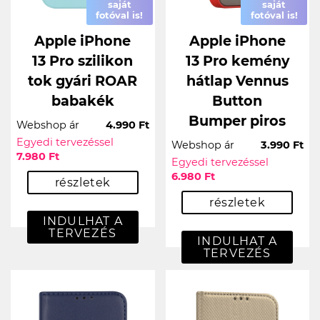
saját
saját
fotóval is!
fotóval is!
Apple iPhone
Apple iPhone
13 Pro szilikon
13 Pro kemény
tok gyári ROAR
hátlap Vennus
babakék
Button
Bumper piros
Webshop ár
4.990 Ft
Egyedi tervezéssel
Webshop ár
3.990 Ft
7.980 Ft
Egyedi tervezéssel
6.980 Ft
részletek
részletek
INDULHAT A
TERVEZÉS
INDULHAT A
TERVEZÉS