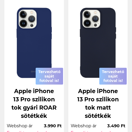
Tervezhető
Tervezhető
saját
saját
fotóval is!
fotóval is!
Apple iPhone
Apple iPhone
13 Pro szilikon
13 Pro szilikon
tok gyári ROAR
tok matt
sötétkék
sötétkék
Webshop ár
3.990 Ft
Webshop ár
3.490 Ft