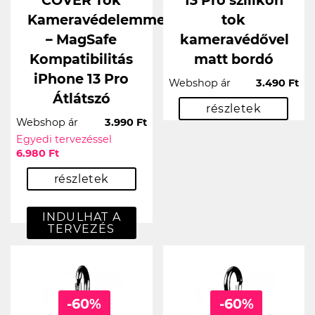
Kameravédelemmel
tok
– MagSafe
kameravédővel
Kompatibilitás
matt bordó
iPhone 13 Pro
Webshop ár
3.490 Ft
Átlátszó
részletek
Webshop ár
3.990 Ft
Egyedi tervezéssel
6.980 Ft
részletek
INDULHAT A
TERVEZÉS
-60%
-60%