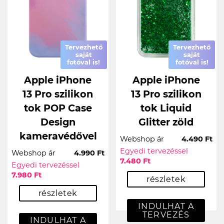
Tervezhető
Tervezhető
saját
saját
fotóval is!
fotóval is!
Apple iPhone
Apple iPhone
13 Pro szilikon
13 Pro szilikon
tok POP Case
tok Liquid
Design
Glitter zöld
kameravédővel
Webshop ár
4.490 Ft
Egyedi tervezéssel
Webshop ár
4.990 Ft
7.480 Ft
Egyedi tervezéssel
7.980 Ft
részletek
részletek
INDULHAT A
TERVEZÉS
INDULHAT A