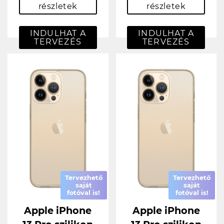
részletek
részletek
INDULHAT A
INDULHAT A
TERVEZÉS
TERVEZÉS
Tervezhető
Tervezhető
saját
saját
fotóval is!
fotóval is!
Apple iPhone
Apple iPhone