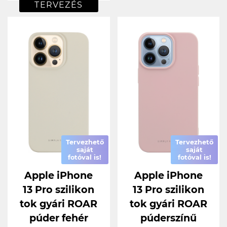
TERVEZÉS
Tervezhető
Tervezhető
saját
saját
fotóval is!
fotóval is!
Apple iPhone
Apple iPhone
13 Pro szilikon
13 Pro szilikon
tok gyári ROAR
tok gyári ROAR
púder fehér
púderszínű