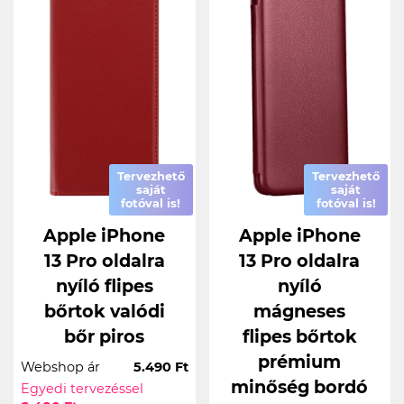
Tervezhető
Tervezhető
saját
saját
fotóval is!
fotóval is!
Apple iPhone
Apple iPhone
13 Pro oldalra
13 Pro oldalra
nyíló flipes
nyíló
bőrtok valódi
mágneses
bőr piros
flipes bőrtok
prémium
Webshop ár
5.490 Ft
minőség bordó
Egyedi tervezéssel