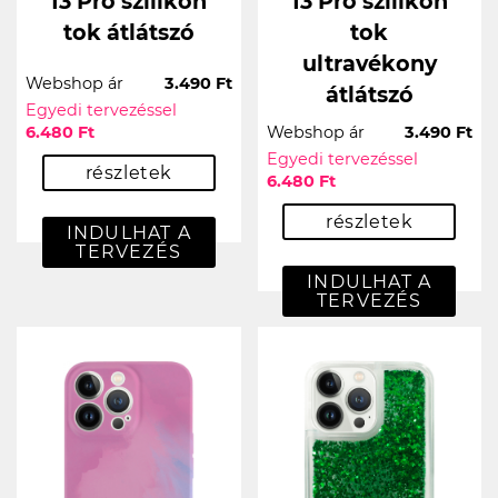
13 Pro szilikon
13 Pro szilikon
tok átlátszó
tok
ultravékony
Webshop ár
3.490 Ft
átlátszó
Egyedi tervezéssel
6.480 Ft
Webshop ár
3.490 Ft
Egyedi tervezéssel
részletek
6.480 Ft
részletek
INDULHAT A
TERVEZÉS
INDULHAT A
TERVEZÉS