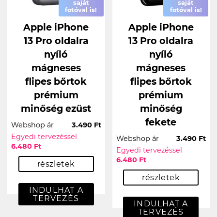
saját
saját
fotóval is!
fotóval is!
Apple iPhone
Apple iPhone
13 Pro oldalra
13 Pro oldalra
nyíló
nyíló
mágneses
mágneses
flipes bőrtok
flipes bőrtok
prémium
prémium
minőség ezüst
minőség
fekete
Webshop ár
3.490 Ft
Egyedi tervezéssel
Webshop ár
3.490 Ft
6.480 Ft
Egyedi tervezéssel
6.480 Ft
részletek
részletek
INDULHAT A
TERVEZÉS
INDULHAT A
TERVEZÉS