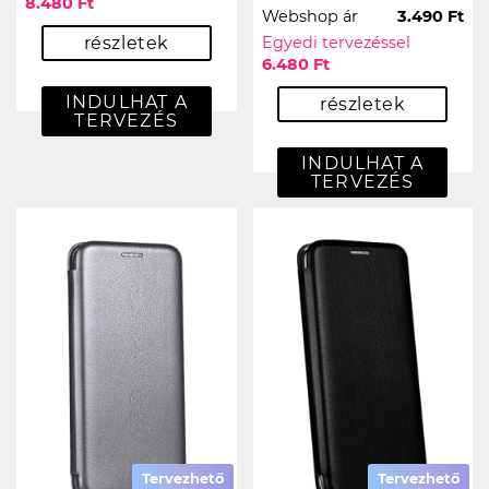
8.480 Ft
Webshop ár
3.490 Ft
részletek
Egyedi tervezéssel
6.480 Ft
INDULHAT A
részletek
TERVEZÉS
INDULHAT A
TERVEZÉS
Tervezhető
Tervezhető