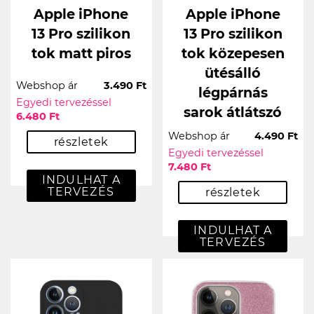
Apple iPhone
Apple iPhone
13 Pro szilikon
13 Pro szilikon
tok matt piros
tok közepesen
ütésálló
Webshop ár
3.490 Ft
légpárnás
Egyedi tervezéssel
sarok átlátszó
6.480 Ft
Webshop ár
4.490 Ft
részletek
Egyedi tervezéssel
7.480 Ft
INDULHAT A
TERVEZÉS
részletek
INDULHAT A
TERVEZÉS