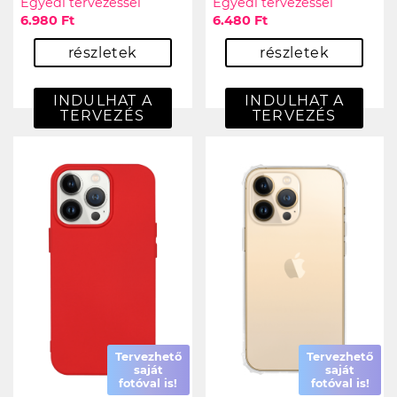
Egyedi tervezéssel
Egyedi tervezéssel
6.980 Ft
6.480 Ft
részletek
részletek
INDULHAT A
INDULHAT A
TERVEZÉS
TERVEZÉS
Tervezhető
Tervezhető
saját
saját
fotóval is!
fotóval is!