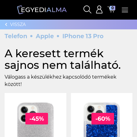
0
VISSZA
Telefon
Apple
IPhone 13 Pro
A keresett termék
sajnos nem található.
Válogass a készülékhez kapcsolódó termékek
között!
-45%
-60%