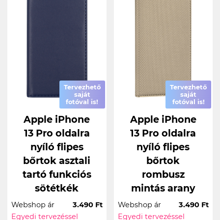
Tervezhető
Tervezhető
saját
saját
fotóval is!
fotóval is!
Apple iPhone
Apple iPhone
13 Pro oldalra
13 Pro oldalra
nyíló flipes
nyíló flipes
bőrtok asztali
bőrtok
tartó funkciós
rombusz
sötétkék
mintás arany
Webshop ár
3.490 Ft
Webshop ár
3.490 Ft
Egyedi tervezéssel
Egyedi tervezéssel