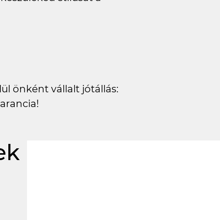
l önként vállalt jótállás:
arancia!
ek