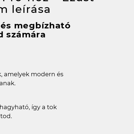
em
leírása
n és megbízható
d számára
k, amelyek modern és
tanak.
hagyható, így a tok
tod.