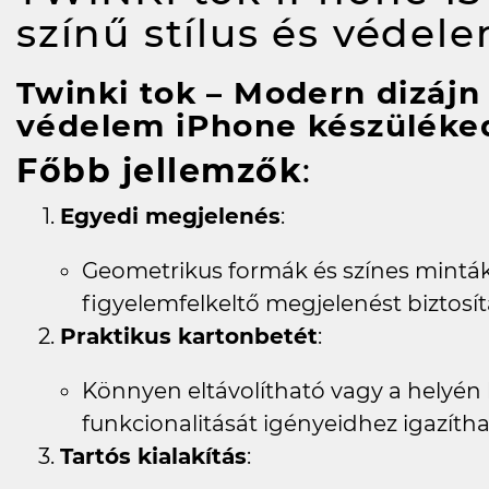
színű stílus és védel
Twinki tok – Modern dizáj
védelem iPhone készüléke
Főbb jellemzők
:
Egyedi megjelenés
:
Geometrikus formák és színes mintá
figyelemfelkeltő megjelenést biztosí
Praktikus kartonbetét
:
Könnyen eltávolítható vagy a helyén 
funkcionalitását igényeidhez igazítha
Tartós kialakítás
: