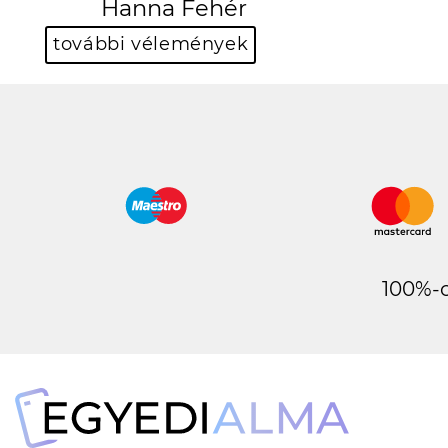
további vélemények
100%-o