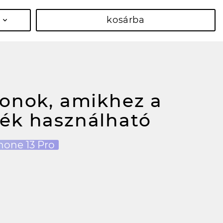
kosárba
fonok, amikhez a
ék használható
hone 13 Pro