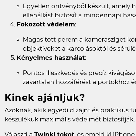
Egyetlen öntvényből készült, amely 
ellenállást biztosít a mindennapi has
Fokozott védelem
:
Magasított perem a kamerasziget kör
objektíveket a karcolásoktól és sérülé
Kényelmes használat
:
Pontos illeszkedés és precíz kivágáso
zavartalan hozzáférést a portokhoz
Kinek ajánljuk?
Azoknak, akik egyedi dizájnt és praktikus 
készülékük maximális védelmét biztosítják.
Válaszd a
Twinki tokot
, és emeld ki iPhone