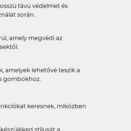
hosszú távú védelmet és
ználat során.
ül, amely megvédi az
sektől.
k, amelyek lehetővé teszik a
 és gombokhoz.
funkciókat keresnek, miközben
 készüléked stílusát a