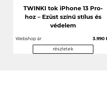
TWINKI tok iPhone 13 Pro-
hoz – Ezüst színű stílus és
védelem
Webshop ár
3.990 
részletek
Csak is az iPhone! :D