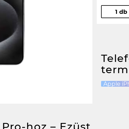
1 db
Tele
term
Apple iP
 Pro-hoz – Ezüst