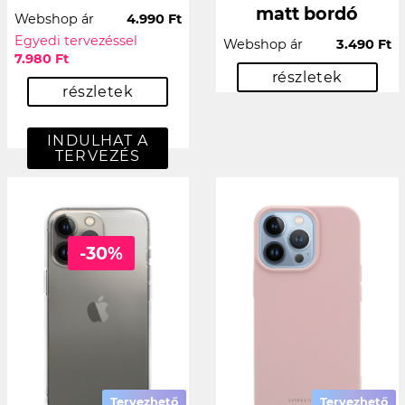
matt bordó
Webshop ár
4.990 Ft
Egyedi tervezéssel
Webshop ár
3.490 Ft
7.980 Ft
részletek
részletek
INDULHAT A
TERVEZÉS
-30%
Tervezhető
Tervezhető