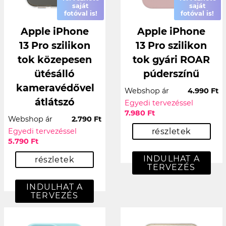
saját
saját
fotóval is!
fotóval is!
Apple iPhone
Apple iPhone
13 Pro szilikon
13 Pro szilikon
tok közepesen
tok gyári ROAR
ütésálló
púderszínű
kameravédővel
Webshop ár
4.990 Ft
átlátszó
Egyedi tervezéssel
7.980 Ft
Webshop ár
2.790 Ft
Egyedi tervezéssel
részletek
5.790 Ft
INDULHAT A
részletek
TERVEZÉS
INDULHAT A
TERVEZÉS