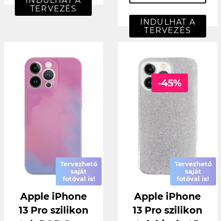
INDULHAT A
TERVEZÉS
INDULHAT A
TERVEZÉS
-45%
Tervezhető
Tervezhető
saját
saját
fotóval is!
fotóval is!
Apple iPhone
Apple iPhone
13 Pro szilikon
13 Pro szilikon