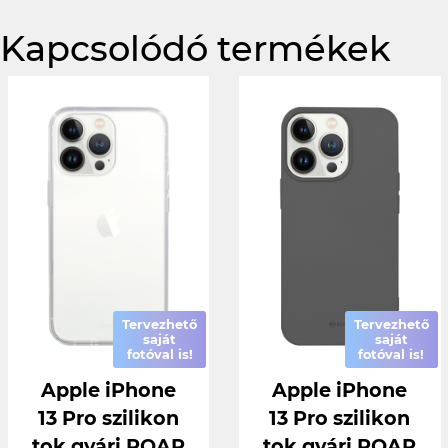
Kapcsolódó termékek
Tervezhető
Tervezhető
saját
saját
fotóval is!
fotóval is!
Apple iPhone
Apple iPhone
13 Pro szilikon
13 Pro szilikon
tok gyári ROAR
tok gyári ROAR