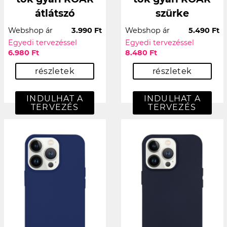
átlátszó
szürke
Webshop ár
3.990 Ft
Webshop ár
5.490 Ft
Egyedi tervezéssel
Egyedi tervezéssel
6.980 Ft
8.480 Ft
részletek
részletek
INDULHAT A
INDULHAT A
TERVEZÉS
TERVEZÉS