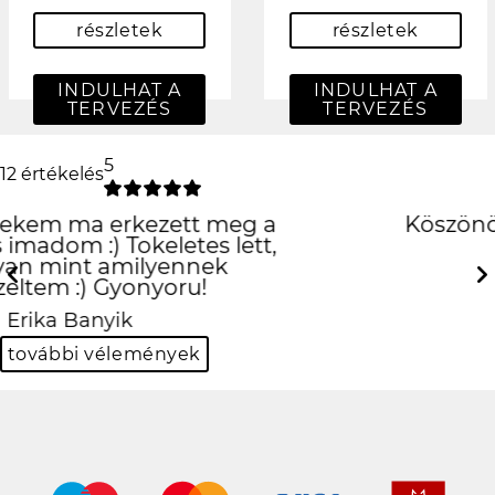
részletek
részletek
INDULHAT A
INDULHAT A
TERVEZÉS
TERVEZÉS
5
12 értékelés
Köszönöm szépen király
lett!!
Previous
Next
Balázs Halász
további vélemények