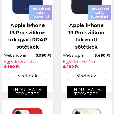
Tervezhető
Tervezhető
saját
saját
fotóval is!
fotóval is!
Apple iPhone
Apple iPhone
13 Pro szilikon
13 Pro szilikon
tok gyári ROAR
tok matt
sötétkék
sötétkék
Webshop ár
3.990 Ft
Webshop ár
3.490 Ft
Egyedi tervezéssel
Egyedi tervezéssel
6.980 Ft
6.480 Ft
részletek
részletek
INDULHAT A
INDULHAT A
TERVEZÉS
TERVEZÉS