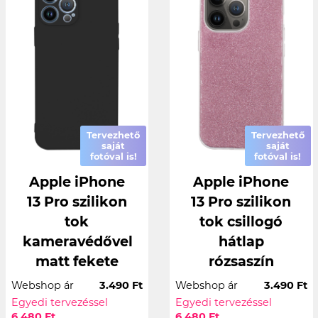
Tervezhető
Tervezhető
saját
saját
fotóval is!
fotóval is!
Apple iPhone
Apple iPhone
13 Pro szilikon
13 Pro szilikon
tok
tok csillogó
kameravédővel
hátlap
matt fekete
rózsaszín
Webshop ár
3.490 Ft
Webshop ár
3.490 Ft
Egyedi tervezéssel
Egyedi tervezéssel
6.480 Ft
6.480 Ft