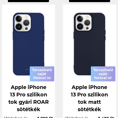
Tervezhető
Tervezhető
saját
saját
fotóval is!
fotóval is!
Apple iPhone
Apple iPhone
13 Pro szilikon
13 Pro szilikon
tok gyári ROAR
tok matt
sötétkék
sötétkék