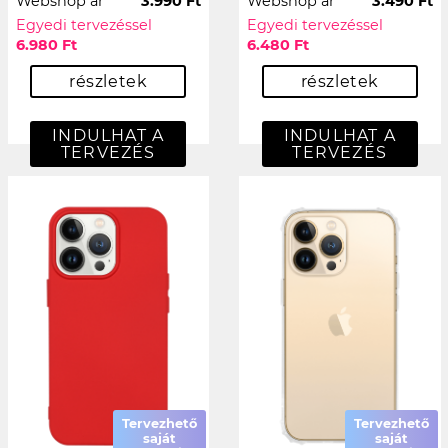
Webshop ár
3.990 Ft
Webshop ár
3.490 Ft
Egyedi tervezéssel
Egyedi tervezéssel
6.980 Ft
6.480 Ft
részletek
részletek
INDULHAT A
INDULHAT A
TERVEZÉS
TERVEZÉS
Tervezhető
Tervezhető
saját
saját