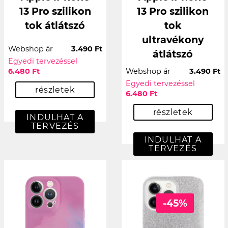
13 Pro szilikon
13 Pro szilikon
tok átlátszó
tok
ultravékony
Webshop ár
3.490 Ft
átlátszó
Egyedi tervezéssel
6.480 Ft
Webshop ár
3.490 Ft
Egyedi tervezéssel
részletek
6.480 Ft
részletek
INDULHAT A
TERVEZÉS
INDULHAT A
TERVEZÉS
-45%