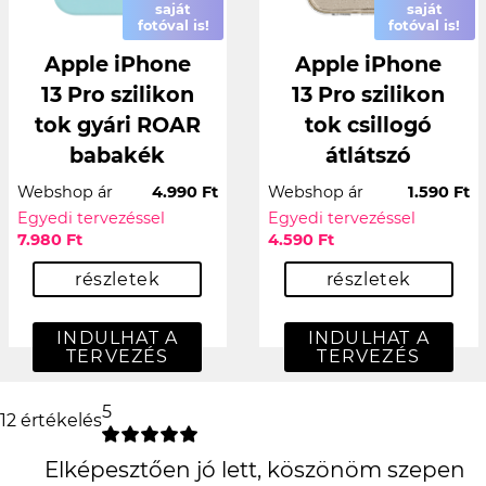
saját
saját
fotóval is!
fotóval is!
Apple iPhone
Apple iPhone
13 Pro szilikon
13 Pro szilikon
tok gyári ROAR
tok csillogó
babakék
átlátszó
Webshop ár
4.990 Ft
Webshop ár
1.590 Ft
Egyedi tervezéssel
Egyedi tervezéssel
7.980 Ft
4.590 Ft
részletek
részletek
INDULHAT A
INDULHAT A
TERVEZÉS
TERVEZÉS
5
12 értékelés
Elképesztően jó lett, köszönöm