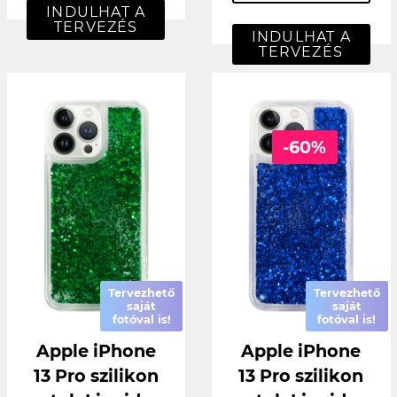
INDULHAT A
TERVEZÉS
INDULHAT A
TERVEZÉS
-60%
Tervezhető
Tervezhető
saját
saját
fotóval is!
fotóval is!
Apple iPhone
Apple iPhone
13 Pro szilikon
13 Pro szilikon