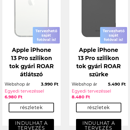
Tervezhető
Tervezhető
saját
saját
fotóval is!
fotóval is!
Apple iPhone
Apple iPhone
13 Pro szilikon
13 Pro szilikon
tok gyári ROAR
tok gyári ROAR
átlátszó
szürke
Webshop ár
3.990 Ft
Webshop ár
5.490 Ft
Egyedi tervezéssel
Egyedi tervezéssel
6.980 Ft
8.480 Ft
részletek
részletek
INDULHAT A
INDULHAT A
TERVEZÉS
TERVEZÉS