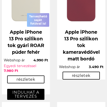
Tervezhető
saját
fotóval is!
Apple iPhone
Apple iPhone
13 Pro szilikon
13 Pro szilikon
tok gyári ROAR
tok
púder fehér
kameravédővel
matt bordó
Webshop ár
4.990 Ft
Egyedi tervezéssel
Webshop ár
3.490 Ft
7.980 Ft
részletek
részletek
INDULHAT A
TERVEZÉS