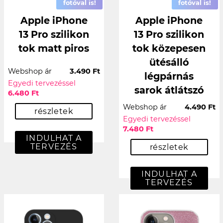
fotóval is!
fotóval is!
Apple iPhone
Apple iPhone
13 Pro szilikon
13 Pro szilikon
tok matt piros
tok közepesen
ütésálló
Webshop ár
3.490 Ft
légpárnás
Egyedi tervezéssel
sarok átlátszó
6.480 Ft
Webshop ár
4.490 Ft
részletek
Egyedi tervezéssel
7.480 Ft
INDULHAT A
TERVEZÉS
részletek
INDULHAT A
TERVEZÉS