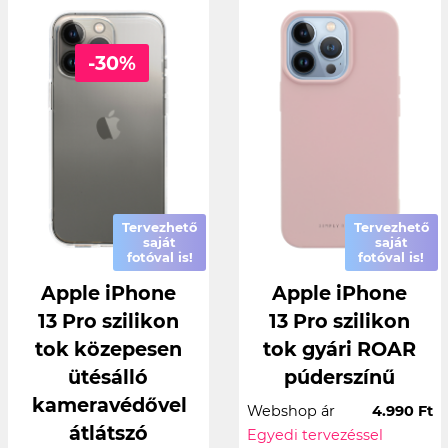
-30%
Tervezhető
Tervezhető
saját
saját
fotóval is!
fotóval is!
Apple iPhone
Apple iPhone
13 Pro szilikon
13 Pro szilikon
tok közepesen
tok gyári ROAR
ütésálló
púderszínű
kameravédővel
Webshop ár
4.990 Ft
átlátszó
Egyedi tervezéssel