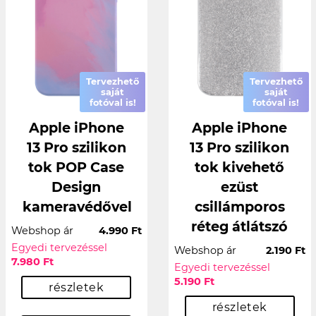
Tervezhető
Tervezhető
saját
saját
fotóval is!
fotóval is!
Apple iPhone
Apple iPhone
13 Pro szilikon
13 Pro szilikon
tok POP Case
tok kivehető
Design
ezüst
kameravédővel
csillámporos
réteg átlátszó
Webshop ár
4.990 Ft
Egyedi tervezéssel
Webshop ár
2.190 Ft
7.980 Ft
Egyedi tervezéssel
5.190 Ft
részletek
részletek