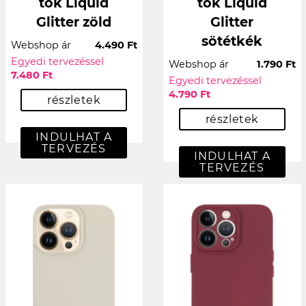
tok Liquid
tok Liquid
Glitter zöld
Glitter
sötétkék
Webshop ár
4.490 Ft
Egyedi tervezéssel
Webshop ár
1.790 Ft
7.480 Ft
Egyedi tervezéssel
4.790 Ft
részletek
részletek
INDULHAT A
TERVEZÉS
INDULHAT A
TERVEZÉS