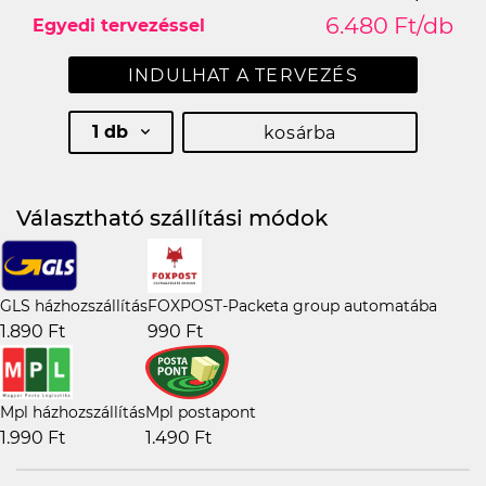
6.480 Ft/db
Egyedi tervezéssel
INDULHAT A TERVEZÉS
1 db
kosárba
Választható szállítási módok
GLS házhozszállítás
FOXPOST-Packeta group automatába
1.890 Ft
990 Ft
Mpl házhozszállítás
Mpl postapont
1.990 Ft
1.490 Ft