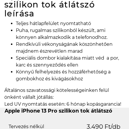
szilikon tok átlátszó
leírása
Teljes hátlapfelület nyomtatható
Puha, rugalmas szilikonból készült, ami
könnyen alkalmazkodik a telefonodhoz.
Rendkívüli vékonyságának köszönhetően
majdnem észrevétlen marad
Speciális dombor kialakítása miatt véd a por,
karc és szennyeződés ellen
Könnyű felhelyezés és hozzáférhetőség a
gombokhoz és kivágásokhoz
Általános szavatossági kötelességeinken felül
önként vállalt jótállás:
Led UV nyomtatás esetén: 6 hónap kopásgarancia!
Apple iPhone 13 Pro szilikon tok átlátszó
3.490 Ft/db
Tervezés nélkül