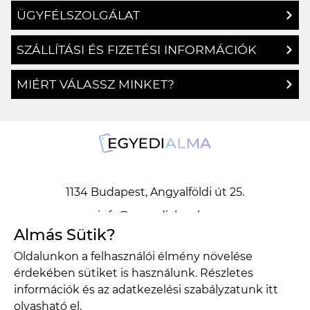
ÜGYFÉLSZOLGÁLAT
SZÁLLÍTÁSI ÉS FIZETÉSI INFORMÁCIÓK
MIÉRT VÁLASSZ MINKET?
1134 Budapest, Angyalföldi út 25.
info@egyedialma.hu
Almás Sütik?
Oldalunkon a felhasználói élmény növelése
1134 Budapest, Angyalföldi út 25.
érdekében sütiket is használunk. Részletes
info@egyedialma.hu
információk és az adatkezelési szabályzatunk
itt
olvasható el.