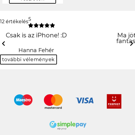
5
12 értékelés
Ma jött meg a tokom és egyszerűen
fantasztikus! :D KÖSZI EGYEDIALMA!
Previous
N
Krisztián Bulgur
további vélemények