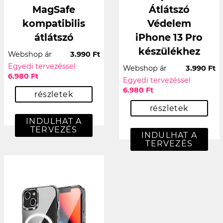
MagSafe
Átlátszó
kompatibilis
Védelem
átlátszó
iPhone 13 Pro
készülékhez
Webshop ár
3.990 Ft
Egyedi tervezéssel
Webshop ár
3.990 Ft
6.980 Ft
Egyedi tervezéssel
6.980 Ft
részletek
részletek
INDULHAT A
TERVEZÉS
INDULHAT A
TERVEZÉS