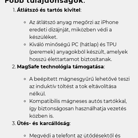
Főbb tulajdonságok
:
Átlátszó és tartós kivitel
:
Az átlátszó anyag megőrzi az iPhone
eredeti dizájnját, miközben védi a
készüléket.
Kiváló minőségű PC (hátlap) és TPU
(peremek) anyagokból készült, amelyek
hosszú élettartamot biztosítanak.
MagSafe technológia támogatása
:
A beépített mágnesgyűrű lehetővé teszi
az induktív töltést a tok eltávolítása
nélkül.
Kompatibilis mágneses autós tartókkal,
így biztonságosan használhatja vezetés
közben is.
Ütés- és karcállóság
:
Megvédi a telefont az ütődésektől és