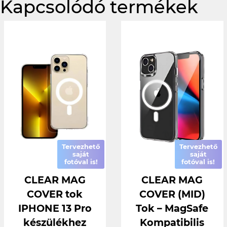
Kapcsolódó termékek
Tervezhető
Tervezhető
saját
saját
fotóval is!
fotóval is!
CLEAR MAG
CLEAR MAG
COVER tok
COVER (MID)
IPHONE 13 Pro
Tok – MagSafe
készülékhez
Kompatibilis