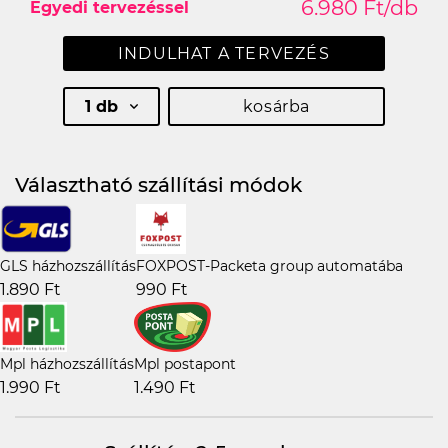
6.980 Ft/db
Egyedi tervezéssel
INDULHAT A TERVEZÉS
1 db
kosárba
Választható szállítási módok
GLS házhozszállítás
FOXPOST-Packeta group automatába
1.890 Ft
990 Ft
Mpl házhozszállítás
Mpl postapont
1.990 Ft
1.490 Ft