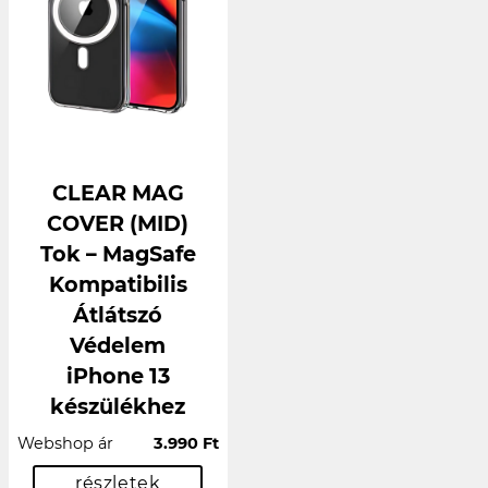
CLEAR MAG
COVER (MID)
Tok – MagSafe
Kompatibilis
Átlátszó
Védelem
iPhone 13
készülékhez
Webshop ár
3.990 Ft
részletek