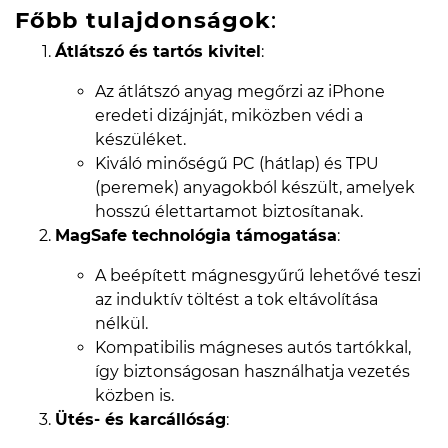
Főbb tulajdonságok
:
Átlátszó és tartós kivitel
:
Az átlátszó anyag megőrzi az iPhone
eredeti dizájnját, miközben védi a
készüléket.
Kiváló minőségű PC (hátlap) és TPU
(peremek) anyagokból készült, amelyek
hosszú élettartamot biztosítanak.
MagSafe technológia támogatása
:
A beépített mágnesgyűrű lehetővé teszi
az induktív töltést a tok eltávolítása
nélkül.
Kompatibilis mágneses autós tartókkal,
így biztonságosan használhatja vezetés
közben is.
Ütés- és karcállóság
: