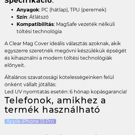
Specifikáció
:
Anyagok
: PC (hátlap), TPU (peremek)
Szín
: Átlátszó
Kompatibilitás
: MagSafe vezeték nélküli
töltési technológia
A Clear Mag Cover ideális választás azoknak, akik
egyszerre szeretnék megóvni készülékük épségét
és kihasználni a modern töltési technológiák
előnyeit.
Általános szavatossági kötelességeinken felül
önként vállalt jótállás:
Led UV nyomtatás esetén: 6 hónap kopásgarancia!
Telefonok, amikhez a
termék használható
Apple iPhone 13 Pro