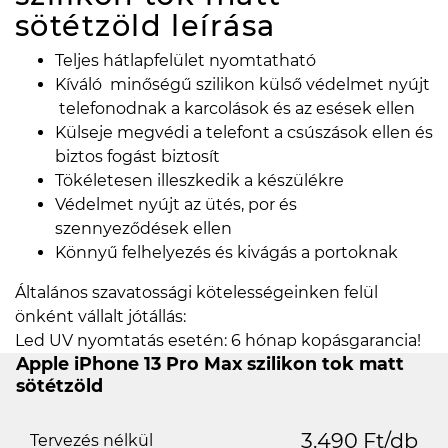
sötétzöld
leírása
Teljes hátlapfelület nyomtatható
Kíváló minőségű szilikon külső védelmet nyújt
telefonodnak a karcolások és az esések ellen
Külseje megvédi a telefont a csúszások ellen és
biztos fogást biztosít
Tökéletesen illeszkedik a készülékre
Védelmet nyújt az ütés, por és
szennyeződések ellen
Könnyű felhelyezés és kivágás a portoknak
Általános szavatossági kötelességeinken felül
önként vállalt jótállás:
Led UV nyomtatás esetén: 6 hónap kopásgarancia!
Apple iPhone 13 Pro Max szilikon tok matt
sötétzöld
3.490 Ft/db
Tervezés nélkül