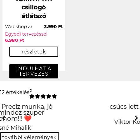
csillogó
átlátszó
Webshop ár
3.990 Ft
Egyedi tervezéssel
6.980 Ft
részletek
INDULHAT A
TERVEZÉS
5
12 értékelés
csúcs lett
köszi!
Previous
Next
Viktor Kovács
további vélemények