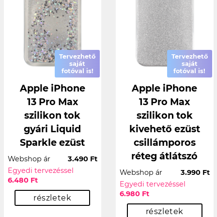
Tervezhető
Tervezhető
saját
saját
fotóval is!
fotóval is!
Apple iPhone
Apple iPhone
13 Pro Max
13 Pro Max
szilikon tok
szilikon tok
gyári Liquid
kivehető ezüst
Sparkle ezüst
csillámporos
réteg átlátszó
Webshop ár
3.490 Ft
Egyedi tervezéssel
Webshop ár
3.990 Ft
6.480 Ft
Egyedi tervezéssel
6.980 Ft
részletek
részletek