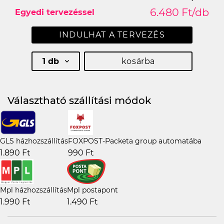
6.480 Ft/db
Egyedi tervezéssel
INDULHAT A TERVEZÉS
1 db
kosárba
Választható szállítási módok
GLS házhozszállítás
FOXPOST-Packeta group automatába
1.890 Ft
990 Ft
Mpl házhozszállítás
Mpl postapont
1.990 Ft
1.490 Ft