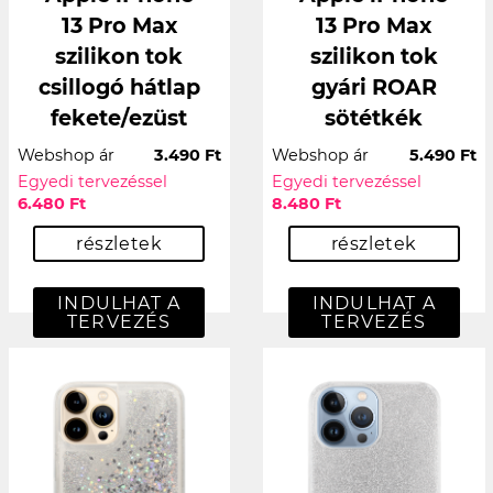
13 Pro Max
13 Pro Max
szilikon tok
szilikon tok
csillogó hátlap
gyári ROAR
fekete/ezüst
sötétkék
Webshop ár
3.490 Ft
Webshop ár
5.490 Ft
Egyedi tervezéssel
Egyedi tervezéssel
6.480 Ft
8.480 Ft
részletek
részletek
INDULHAT A
INDULHAT A
TERVEZÉS
TERVEZÉS