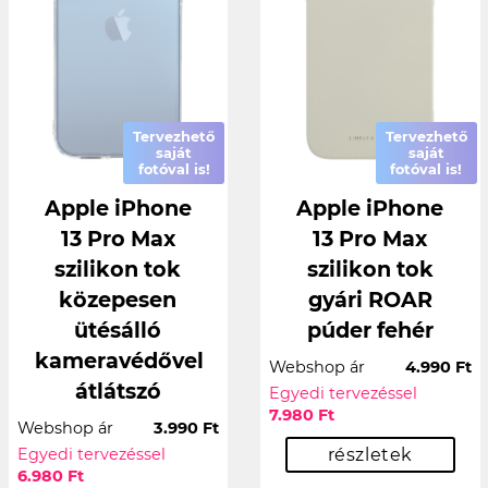
Tervezhető
Tervezhető
saját
saját
fotóval is!
fotóval is!
Apple iPhone
Apple iPhone
13 Pro Max
13 Pro Max
szilikon tok
szilikon tok
közepesen
gyári ROAR
ütésálló
púder fehér
kameravédővel
Webshop ár
4.990 Ft
átlátszó
Egyedi tervezéssel
7.980 Ft
Webshop ár
3.990 Ft
Egyedi tervezéssel
részletek
6.980 Ft