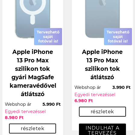
Tervezhető
Tervezhető
saját
saját
fotóval is!
fotóval is!
Apple iPhone
Apple iPhone
13 Pro Max
13 Pro Max
szilikon tok
szilikon tok
gyári MagSafe
átlátszó
kameravédővel
Webshop ár
3.990 Ft
átlátszó
Egyedi tervezéssel
6.980 Ft
Webshop ár
5.990 Ft
Egyedi tervezéssel
részletek
8.980 Ft
INDULHAT A
részletek
TERVEZÉS