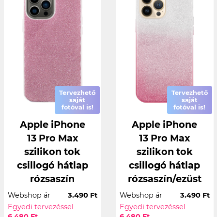
Tervezhető
Tervezhető
saját
saját
fotóval is!
fotóval is!
Apple iPhone
Apple iPhone
13 Pro Max
13 Pro Max
szilikon tok
szilikon tok
csillogó hátlap
csillogó hátlap
rózsaszín
rózsaszín/ezüst
Webshop ár
3.490 Ft
Webshop ár
3.490 Ft
Egyedi tervezéssel
Egyedi tervezéssel
6.480 Ft
6.480 Ft