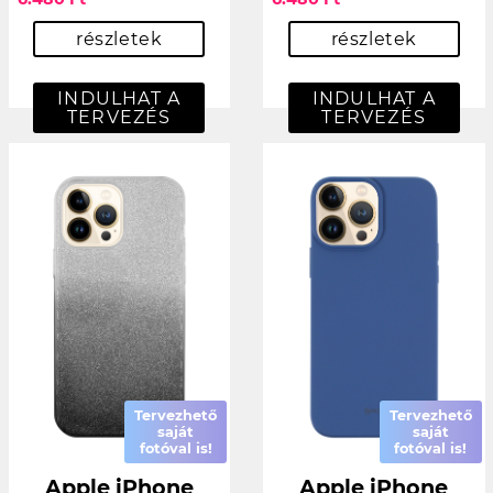
részletek
részletek
INDULHAT A
INDULHAT A
TERVEZÉS
TERVEZÉS
Tervezhető
Tervezhető
saját
saját
fotóval is!
fotóval is!
Apple iPhone
Apple iPhone