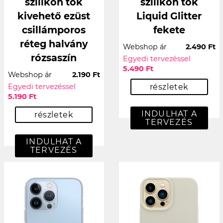
szilikon tok
szilikon tok
kivehető ezüst
Liquid Glitter
csillámporos
fekete
réteg halvány
Webshop ár
2.490 Ft
rózsaszín
Egyedi tervezéssel
5.490 Ft
Webshop ár
2.190 Ft
Egyedi tervezéssel
részletek
5.190 Ft
INDULHAT A
részletek
TERVEZÉS
INDULHAT A
TERVEZÉS