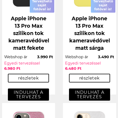
Tervezhető
Tervezhető
saját
saját
fotóval is!
fotóval is!
Apple iPhone
Apple iPhone
13 Pro Max
13 Pro Max
szilikon tok
szilikon tok
kameravédővel
kameravédővel
matt fekete
matt sárga
Webshop ár
3.990 Ft
Webshop ár
3.490 Ft
Egyedi tervezéssel
Egyedi tervezéssel
6.980 Ft
6.480 Ft
részletek
részletek
INDULHAT A
INDULHAT A
TERVEZÉS
TERVEZÉS