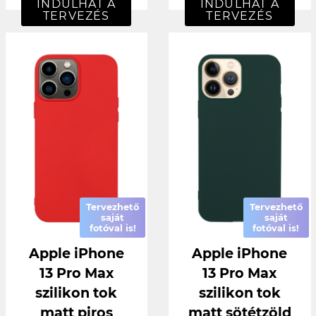
INDULHAT A
INDULHAT A
TERVEZÉS
TERVEZÉS
Tervezhető
Tervezhető
saját
saját
fotóval is!
fotóval is!
Apple iPhone
Apple iPhone
13 Pro Max
13 Pro Max
szilikon tok
szilikon tok
matt piros
matt sötétzöld