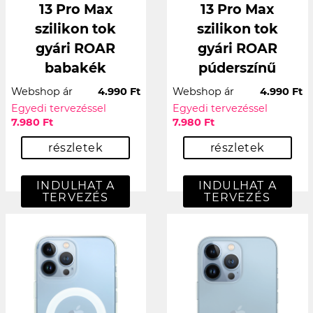
13 Pro Max
13 Pro Max
szilikon tok
szilikon tok
gyári ROAR
gyári ROAR
babakék
púderszínű
Webshop ár
4.990 Ft
Webshop ár
4.990 Ft
Egyedi tervezéssel
Egyedi tervezéssel
7.980 Ft
7.980 Ft
részletek
részletek
INDULHAT A
INDULHAT A
TERVEZÉS
TERVEZÉS