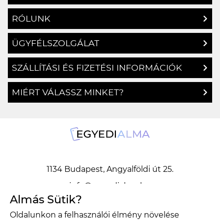
RÓLUNK
ÜGYFÉLSZOLGÁLAT
SZÁLLÍTÁSI ÉS FIZETÉSI INFORMÁCIÓK
MIÉRT VÁLASSZ MINKET?
1134 Budapest, Angyalföldi út 25.
info@egyedialma.hu
Almás Sütik?
Oldalunkon a felhasználói élmény növelése
1134 Budapest, Angyalföldi út 25.