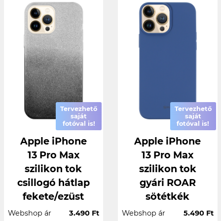
Tervezhető
Tervezhető
saját
saját
fotóval is!
fotóval is!
Apple iPhone
Apple iPhone
13 Pro Max
13 Pro Max
szilikon tok
szilikon tok
csillogó hátlap
gyári ROAR
fekete/ezüst
sötétkék
Webshop ár
3.490 Ft
Webshop ár
5.490 Ft