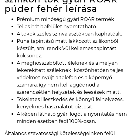
púder fehér
leírása
Prémium minőségű gyári ROAR termék
Teljes hátlapfelület nyomtatható
A tokok széles színválasztékban kaphatóak.
Puha tapintású matt lakkozott szilikonból
készült, ami rendkívül kellemes tapintást
kölcsönöz.
A meghosszabbított éleknek és a mélyen
lekerekített széleknek köszönhetően teljes
védelmet nyújt a telefon és a képernyő
számára, így nem kell aggódnod a
szerencsétlen helyzetek és leesések miatt.
Tökéletes illeszkedés és könnyű felhelyezés,
kényelmes használatot biztosít.
A képen látható gyári logót a nyomtatás nem
minden esetben fedi 100%-osan.
Általános szavatossági kötelességeinken felül