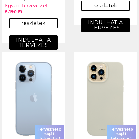
Egyedi tervezéssel
részletek
5.190 Ft
INDULHAT A
részletek
TERVEZÉS
INDULHAT A
TERVEZÉS
Tervezhető
Tervezhető
saját
saját
fotóval is!
fotóval is!