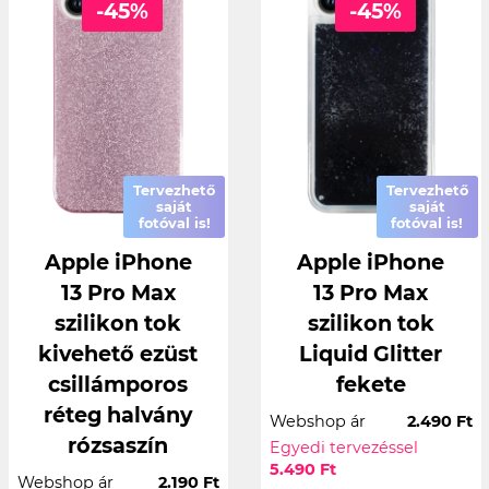
-45%
-45%
Tervezhető
Tervezhető
saját
saját
fotóval is!
fotóval is!
Apple iPhone
Apple iPhone
13 Pro Max
13 Pro Max
szilikon tok
szilikon tok
kivehető ezüst
Liquid Glitter
csillámporos
fekete
réteg halvány
Webshop ár
2.490 Ft
rózsaszín
Egyedi tervezéssel
5.490 Ft
Webshop ár
2.190 Ft