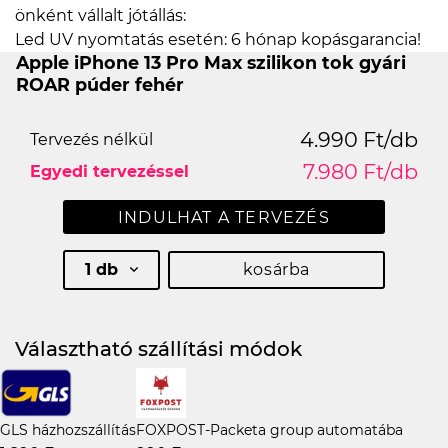
önként vállalt jótállás:
Led UV nyomtatás esetén: 6 hónap kopásgarancia!
Apple iPhone 13 Pro Max szilikon tok gyári
ROAR púder fehér
4.990 Ft/db
Tervezés nélkül
7.980 Ft/db
Egyedi tervezéssel
INDULHAT A TERVEZÉS
1 db
kosárba
Választható szállítási módok
GLS házhozszállítás
FOXPOST-Packeta group automatába