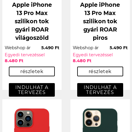
Apple iPhone
Apple iPhone
13 Pro Max
13 Pro Max
szilikon tok
szilikon tok
gyári ROAR
gyári ROAR
világoszöld
piros
Webshop ár
5.490 Ft
Webshop ár
5.490 Ft
Egyedi tervezéssel
Egyedi tervezéssel
8.480 Ft
8.480 Ft
részletek
részletek
INDULHAT A
INDULHAT A
TERVEZÉS
TERVEZÉS