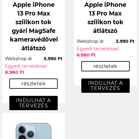
Apple iPhone
Apple iPhone
13 Pro Max
13 Pro Max
szilikon tok
szilikon tok
gyári MagSafe
átlátszó
kameravédővel
Webshop ár
3.990 Ft
átlátszó
Egyedi tervezéssel
6.980 Ft
Webshop ár
5.990 Ft
Egyedi tervezéssel
részletek
8.980 Ft
INDULHAT A
részletek
TERVEZÉS
INDULHAT A
TERVEZÉS