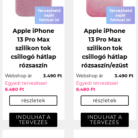
Tervezhető
Tervezhető
saját
saját
fotóval is!
fotóval is!
Apple iPhone
Apple iPhone
13 Pro Max
13 Pro Max
szilikon tok
szilikon tok
csillogó hátlap
csillogó hátlap
rózsaszín
rózsaszín/ezüst
Webshop ár
3.490 Ft
Webshop ár
3.490 Ft
Egyedi tervezéssel
Egyedi tervezéssel
6.480 Ft
6.480 Ft
részletek
részletek
INDULHAT A
INDULHAT A
TERVEZÉS
TERVEZÉS