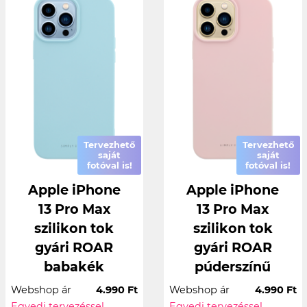
Tervezhető
Tervezhető
saját
saját
fotóval is!
fotóval is!
Apple iPhone
Apple iPhone
13 Pro Max
13 Pro Max
szilikon tok
szilikon tok
gyári ROAR
gyári ROAR
babakék
púderszínű
Webshop ár
4.990 Ft
Webshop ár
4.990 Ft
Egyedi tervezéssel
Egyedi tervezéssel