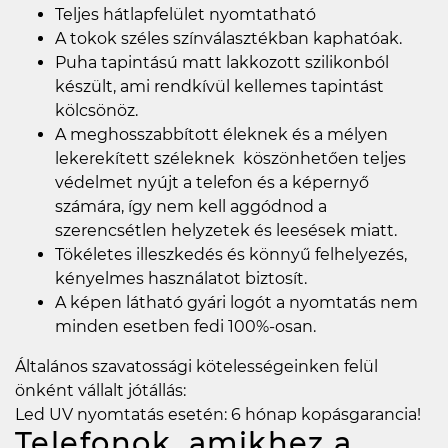
Teljes hátlapfelület nyomtatható
A tokok széles színválasztékban kaphatóak.
Puha tapintású matt lakkozott szilikonból
készült, ami rendkívül kellemes tapintást
kölcsönöz.
A meghosszabbított éleknek és a mélyen
lekerekített széleknek köszönhetően teljes
védelmet nyújt a telefon és a képernyő
számára, így nem kell aggódnod a
szerencsétlen helyzetek és leesések miatt.
Tökéletes illeszkedés és könnyű felhelyezés,
kényelmes használatot biztosít.
A képen látható gyári logót a nyomtatás nem
minden esetben fedi 100%-osan.
Általános szavatossági kötelességeinken felül
önként vállalt jótállás:
Led UV nyomtatás esetén: 6 hónap kopásgarancia!
Telefonok, amikhez a