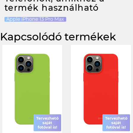
termék használható
Apple iPhone 13 Pro Max
Kapcsolódó termékek
Tervezhető
Tervezhető
saját
saját
fotóval is!
fotóval is!