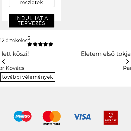
részletek
INDULHAT A
TERVEZÉS
5
12 értékelés
Életem első tokja, amit igazán
szeretek
Previous
Next
Panka Kiss
további vélemények