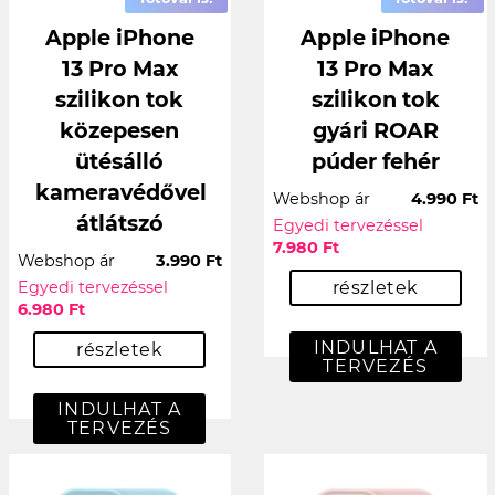
Apple iPhone
Apple iPhone
13 Pro Max
13 Pro Max
szilikon tok
szilikon tok
közepesen
gyári ROAR
ütésálló
púder fehér
kameravédővel
Webshop ár
4.990 Ft
átlátszó
Egyedi tervezéssel
7.980 Ft
Webshop ár
3.990 Ft
Egyedi tervezéssel
részletek
6.980 Ft
INDULHAT A
részletek
TERVEZÉS
INDULHAT A
TERVEZÉS