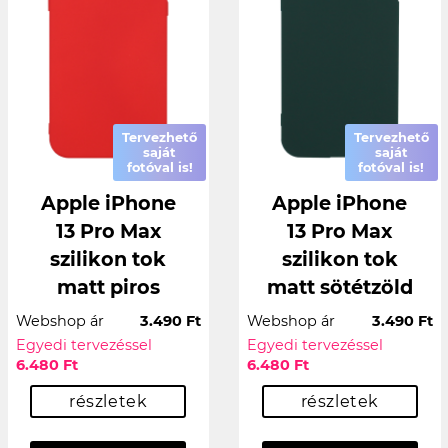
Tervezhető
Tervezhető
saját
saját
fotóval is!
fotóval is!
Apple iPhone
Apple iPhone
13 Pro Max
13 Pro Max
szilikon tok
szilikon tok
matt piros
matt sötétzöld
Webshop ár
3.490 Ft
Webshop ár
3.490 Ft
Egyedi tervezéssel
Egyedi tervezéssel
6.480 Ft
6.480 Ft
részletek
részletek