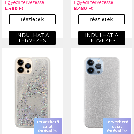
Egyedi tervezéssel
Egyedi tervezéssel
6.480 Ft
8.480 Ft
részletek
részletek
INDULHAT A
INDULHAT A
TERVEZÉS
TERVEZÉS
Tervezhető
Tervezhető
saját
saját
fotóval is!
fotóval is!