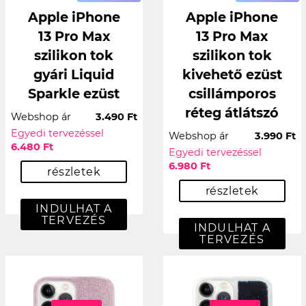
Apple iPhone
Apple iPhone
13 Pro Max
13 Pro Max
szilikon tok
szilikon tok
gyári Liquid
kivehető ezüst
Sparkle ezüst
csillámporos
réteg átlátszó
Webshop ár
3.490 Ft
Egyedi tervezéssel
Webshop ár
3.990 Ft
6.480 Ft
Egyedi tervezéssel
6.980 Ft
részletek
részletek
INDULHAT A
TERVEZÉS
INDULHAT A
TERVEZÉS