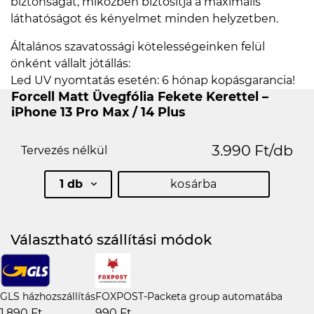
biztonságát, miközben biztosítja a maximális
láthatóságot és kényelmet minden helyzetben.
Általános szavatossági kötelességeinken felül
önként vállalt jótállás:
Led UV nyomtatás esetén: 6 hónap kopásgarancia!
Forcell Matt Üvegfólia Fekete Kerettel –
iPhone 13 Pro Max / 14 Plus
3.990 Ft/db
Tervezés nélkül
1 db
kosárba
Választható szállítási módok
GLS házhozszállítás
FOXPOST-Packeta group automatába
1.890 Ft
990 Ft