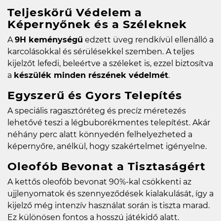
Teljeskörű Védelem a
Képernyőnek és a Széleknek
A
9H keménységű
edzett üveg rendkívül ellenálló a
karcolásokkal és sérülésekkel szemben. A teljes
kijelzőt lefedi, beleértve a széleket is, ezzel biztosítva
a
készülék minden részének védelmét
.
Egyszerű és Gyors Telepítés
A speciális ragasztóréteg és precíz méretezés
lehetővé teszi a légbuborékmentes telepítést. Akár
néhány perc alatt könnyedén felhelyezheted a
képernyőre, anélkül, hogy szakértelmet igényelne.
Oleofób Bevonat a Tisztaságért
A kettős oleofób bevonat 90%-kal csökkenti az
ujjlenyomatok és szennyeződések kialakulását, így a
kijelző még intenzív használat során is tiszta marad.
Ez különösen fontos a hosszú játékidő alatt.