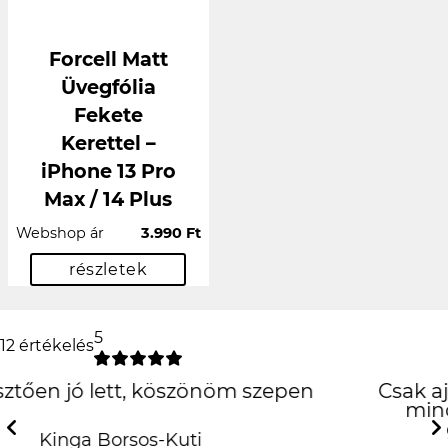
Forcell Matt
Üvegfólia
Fekete
Kerettel –
iPhone 13 Pro
Max / 14 Plus
Webshop ár
3.990 Ft
részletek
5
12 értékelés
Csak ajánlani tudom! Precíz munka, jó
minőségű tok! És mindez szuper
gyorsan! Köszönöm!!! ❤️
Previous
N