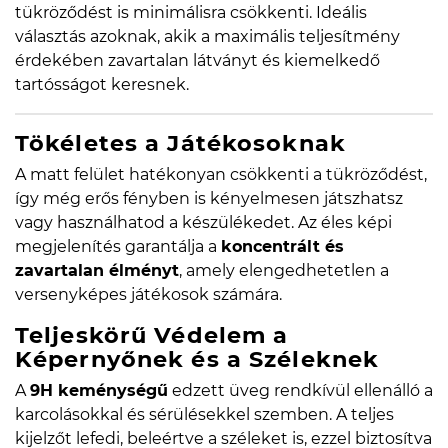
tükröződést is minimálisra csökkenti. Ideális
választás azoknak, akik a maximális teljesítmény
érdekében zavartalan látványt és kiemelkedő
tartósságot keresnek.
Tökéletes a Játékosoknak
A matt felület hatékonyan csökkenti a tükröződést,
így még erős fényben is kényelmesen játszhatsz
vagy használhatod a készülékedet. Az éles képi
megjelenítés garantálja a
koncentrált és
zavartalan élményt
, amely elengedhetetlen a
versenyképes játékosok számára.
Teljeskörű Védelem a
Képernyőnek és a Széleknek
A
9H keménységű
edzett üveg rendkívül ellenálló a
karcolásokkal és sérülésekkel szemben. A teljes
kijelzőt lefedi, beleértve a széleket is, ezzel biztosítva