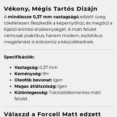
Vékony, Mégis Tartós Dizájn
A
mindössze 0,37 mm vastagságú
edzett üveg
tökéletesen illeszkedik a képernyőhöz, és megőrzi a
kijelző érintési érzékenységét. A matt felület
nemcsak praktikus, hanem modern, esztétikus
megjelenést is kölcsönöz a készülékednek.
Specifikációk:
Vastagság:
0,37 mm
Keménység:
9H
Oleofób bevonat:
Igen
Magas átlátszóság:
Igen
Különlegesség:
Tükröződésmentes matt
felület
Válaszd a Forcell Matt edzett