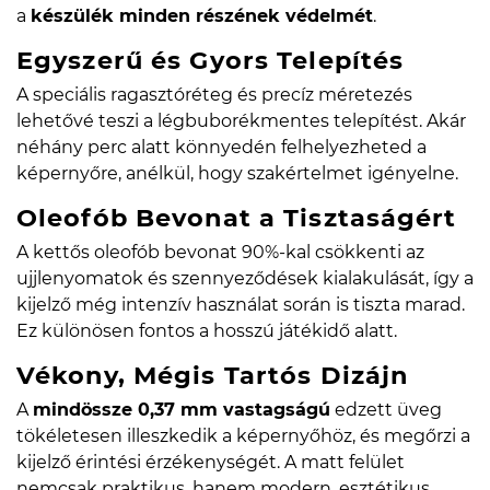
a
készülék minden részének védelmét
.
Egyszerű és Gyors Telepítés
A speciális ragasztóréteg és precíz méretezés
lehetővé teszi a légbuborékmentes telepítést. Akár
néhány perc alatt könnyedén felhelyezheted a
képernyőre, anélkül, hogy szakértelmet igényelne.
Oleofób Bevonat a Tisztaságért
A kettős oleofób bevonat 90%-kal csökkenti az
ujjlenyomatok és szennyeződések kialakulását, így a
kijelző még intenzív használat során is tiszta marad.
Ez különösen fontos a hosszú játékidő alatt.
Vékony, Mégis Tartós Dizájn
A
mindössze 0,37 mm vastagságú
edzett üveg
tökéletesen illeszkedik a képernyőhöz, és megőrzi a
kijelző érintési érzékenységét. A matt felület
nemcsak praktikus, hanem modern, esztétikus