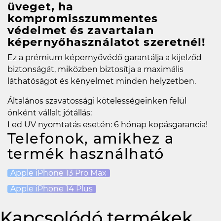
üveget, ha
kompromisszummentes
védelmet és zavartalan
képernyőhasználatot szeretnél!
Ez a prémium képernyővédő garantálja a kijelződ
biztonságát, miközben biztosítja a maximális
láthatóságot és kényelmet minden helyzetben.
Általános szavatossági kötelességeinken felül
önként vállalt jótállás:
Led UV nyomtatás esetén: 6 hónap kopásgarancia!
Telefonok, amikhez a
termék használható
Apple iPhone 13 Pro Max
Apple iPhone 14 Plus
Kapcsolódó termékek